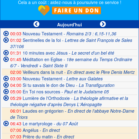
Cela a un coût : aidez-nous à poursuivre ce service !
Aujourd'hui
00:03
Nouveau Testament
- Romains 2/3 : 6,15-11,36
01:02
Sentinelles de la foi
- Lettres de Saint François de Sales
37/106
01:31
10 minutes avec Jésus
- Le secret d'un bel été
01:45
Méditation en Eglise
- 18e semaine du Temps Ordinaire
6/7 - Vendredi + Saint Sixte II
02:00
Veilleurs dans la nuit -
En direct avec le Père Denis Mertz
03:00
Nouveau Testament
- Lettre aux Galates
04:00
Si tu savais le don de Dieu
- La Transfiguration
05:00
En Toi nos sources
- Paul et le Judaïsme 05
05:29
Lumière de l'Orthodoxie
- La théologie afirmative et la
théologie négative d'après Denys L'Aéropagite
06:01
Laudes en grégorien -
En direct de l'abbaye Notre-Dame
de Triors
06:43
Le martyrologe
- du 07 Août
07:00
Angélus -
En direct
07:03
Prière du matin -
En direct