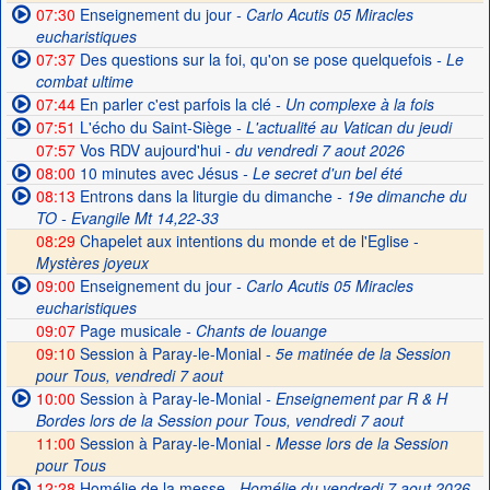
07:30
Enseignement du jour
- Carlo Acutis 05 Miracles
eucharistiques
07:37
Des questions sur la foi, qu'on se pose quelquefois
- Le
combat ultime
07:44
En parler c'est parfois la clé
- Un complexe à la fois
07:51
L'écho du Saint-Siège
- L'actualité au Vatican du jeudi
07:57
Vos RDV aujourd'hui
- du vendredi 7 aout 2026
08:00
10 minutes avec Jésus
- Le secret d'un bel été
08:13
Entrons dans la liturgie du dimanche
- 19e dimanche du
TO - Evangile Mt 14,22-33
08:29
Chapelet aux intentions du monde et de l'Eglise -
Mystères joyeux
09:00
Enseignement du jour
- Carlo Acutis 05 Miracles
eucharistiques
09:07
Page musicale
- Chants de louange
09:10
Session à Paray-le-Monial -
5e matinée de la Session
pour Tous, vendredi 7 aout
10:00
Session à Paray-le-Monial
- Enseignement par R & H
Bordes lors de la Session pour Tous, vendredi 7 aout
11:00
Session à Paray-le-Monial -
Messe lors de la Session
pour Tous
12:28
Homélie de la messe
- Homélie du vendredi 7 aout 2026