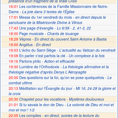
présence d'un fragment de la Vraie Croix
16:01
Les conférences de la Famille Missionnaire de Notre-
Dame
- La joie dans 3 textes de l'Église
17:01
Messe du 1er vendredi du mois
- en direct depuis le
sanctuaire de la Miséricorde Divine à Vilnius
17:43
Une page d'évangile
- Lc 6/38 - 2, 41-3, 22
18:00
Page musicale
- Chants de louange
18:29
Vêpres -
En direct du couvent Saint-Antoine à Bastia
19:00
Angélus -
En direct
19:03
L'écho du Saint-Siège
- L'actualité au Vatican du vendredi
19:08
En parler c'est parfois la clé
- Un complexe à la fois
19:16
Parlons philo
- Action et efficacité
19:30
Lumière de l'Orthodoxie
- La théologie afirmative et la
théologie négative d'après Denys L'Aéropagite
20:00
Des questions sur la foi, qu'on se pose quelquefois
- Le
combat ultime
20:13
Méditation sur l'Évangile du jour
- Mt 16, 24-28 la gloire et
la croix
20:30
Chapelet pour les vocations -
Mystères douloureux
21:01
Si tu savais le don de Dieu
- La volonté de Dieu et moi et
moi et moi ! 1/2
22:05
Les complies -
en direct, suivies de la lecture du