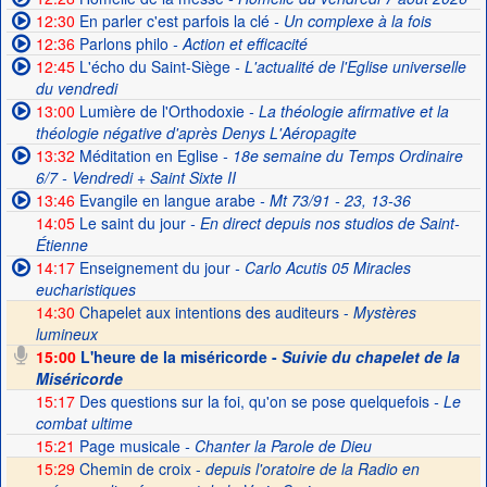
12:30
En parler c'est parfois la clé
- Un complexe à la fois
12:36
Parlons philo
- Action et efficacité
12:45
L'écho du Saint-Siège
- L'actualité de l'Eglise universelle
du vendredi
13:00
Lumière de l'Orthodoxie
- La théologie afirmative et la
théologie négative d'après Denys L'Aéropagite
13:32
Méditation en Eglise
- 18e semaine du Temps Ordinaire
6/7 - Vendredi + Saint Sixte II
13:46
Evangile en langue arabe
- Mt 73/91 - 23, 13-36
14:05
Le saint du jour
- En direct depuis nos studios de Saint-
Étienne
14:17
Enseignement du jour
- Carlo Acutis 05 Miracles
eucharistiques
14:30
Chapelet aux intentions des auditeurs -
Mystères
lumineux
15:00
L'heure de la miséricorde -
Suivie du chapelet de la
Miséricorde
15:17
Des questions sur la foi, qu'on se pose quelquefois
- Le
combat ultime
15:21
Page musicale
- Chanter la Parole de Dieu
15:29
Chemin de croix -
depuis l'oratoire de la Radio en