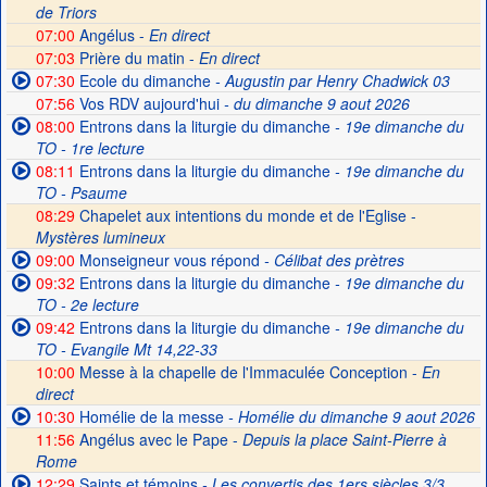
de Triors
07:00
Angélus -
En direct
07:03
Prière du matin -
En direct
07:30
Ecole du dimanche
- Augustin par Henry Chadwick 03
07:56
Vos RDV aujourd'hui
- du dimanche 9 aout 2026
08:00
Entrons dans la liturgie du dimanche
- 19e dimanche du
TO - 1re lecture
08:11
Entrons dans la liturgie du dimanche
- 19e dimanche du
TO - Psaume
08:29
Chapelet aux intentions du monde et de l'Eglise -
Mystères lumineux
09:00
Monseigneur vous répond
- Célibat des prètres
09:32
Entrons dans la liturgie du dimanche
- 19e dimanche du
TO - 2e lecture
09:42
Entrons dans la liturgie du dimanche
- 19e dimanche du
TO - Evangile Mt 14,22-33
10:00
Messe à la chapelle de l'Immaculée Conception -
En
direct
10:30
Homélie de la messe
- Homélie du dimanche 9 aout 2026
11:56
Angélus avec le Pape -
Depuis la place Saint-Pierre à
Rome
12:29
Saints et témoins
- Les convertis des 1ers siècles 3/3