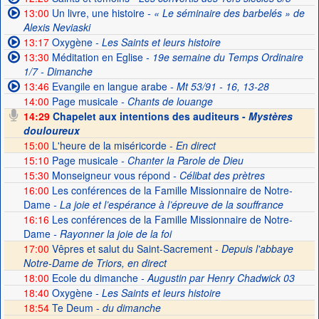
13:00
Un livre, une histoire
- « Le séminaire des barbelés » de
Alexis Neviaski
13:17
Oxygène
- Les Saints et leurs histoire
13:30
Méditation en Eglise
- 19e semaine du Temps Ordinaire
1/7 - Dimanche
13:46
Evangile en langue arabe
- Mt 53/91 - 16, 13-28
14:00
Page musicale
- Chants de louange
14:29
Chapelet aux intentions des auditeurs -
Mystères
douloureux
15:00
L'heure de la miséricorde -
En direct
15:10
Page musicale
- Chanter la Parole de Dieu
15:30
Monseigneur vous répond
- Célibat des prètres
16:00
Les conférences de la Famille Missionnaire de Notre-
Dame
- La joie et l’espérance à l’épreuve de la souffrance
16:16
Les conférences de la Famille Missionnaire de Notre-
Dame
- Rayonner la joie de la foi
17:00
Vêpres et salut du Saint-Sacrement -
Depuis l'abbaye
Notre-Dame de Triors, en direct
18:00
Ecole du dimanche
- Augustin par Henry Chadwick 03
18:40
Oxygène
- Les Saints et leurs histoire
18:54
Te Deum -
du dimanche