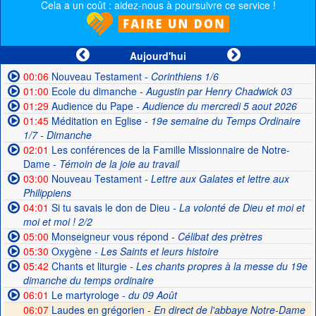
Cela a un coût : aidez-nous à poursuivre ce service !
Aujourd'hui
00:06
Nouveau Testament
- Corinthiens 1/6
01:00
Ecole du dimanche
- Augustin par Henry Chadwick 03
01:29
Audience du Pape
- Audience du mercredi 5 aout 2026
01:45
Méditation en Eglise
- 19e semaine du Temps Ordinaire
1/7 - Dimanche
02:01
Les conférences de la Famille Missionnaire de Notre-
Dame
- Témoin de la joie au travail
03:00
Nouveau Testament
- Lettre aux Galates et lettre aux
Philippiens
04:01
Si tu savais le don de Dieu
- La volonté de Dieu et moi et
moi et moi ! 2/2
05:00
Monseigneur vous répond
- Célibat des prètres
05:30
Oxygène
- Les Saints et leurs histoire
05:42
Chants et liturgie
- Les chants propres à la messe du 19e
dimanche du temps ordinaire
06:01
Le martyrologe
- du 09 Août
06:07
Laudes en grégorien -
En direct de l'abbaye Notre-Dame