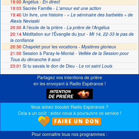
19:00
Angélus -
En direct
19:03
Sacrée Famille
- L'amour est une action
19:40
Un livre, une histoire
- « Le séminaire des barbelés » de
Alexis Neviaski
20:00
A l'école de la prière
- La prière de l'Angélus
20:14
Méditation sur l'Évangile du jour
- Mt 14, 22-33 le pas de
la confiance
20:30
Chapelet pour les vocations -
Mystères glorieux
21:00
Session à Paray-le-Monial
- Veillée de la Session pour
Tous du dimanche 9 aout
23:01
Si tu savais le don de Dieu
- Le roi saint Louis
Partagez vos intentions de prière
en les envoyant à Radio Espérance !
Vous aimez écouter Radio Espérance ?
Cela a un coût : aidez-nous à poursuivre ce service !
Pour connaitre tous nos programmes :