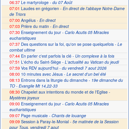
06:37
Le martyrologe
- du 07 Août
07:01
Laudes en grégorien -
En direct de l'abbaye Notre-Dame
de Triors
07:00
Angélus -
En direct
07:03
Prière du matin -
En direct
07:30
Enseignement du jour
- Carlo Acutis 05 Miracles
eucharistiques
07:37
Des questions sur la foi, qu'on se pose quelquefois
- Le
combat ultime
07:44
En parler c'est parfois la clé
- Un complexe à la fois
07:51
L'écho du Saint-Siège
- L'actualité au Vatican du jeudi
07:59
Vos RDV aujourd'hui
- du vendredi 7 aout 2026
08:00
10 minutes avec Jésus
- Le secret d'un bel été
08:13
Entrons dans la liturgie du dimanche
- 19e dimanche du
TO - Evangile Mt 14,22-33
08:30
Chapelet aux intentions du monde et de l'Eglise -
Mystères joyeux
09:00
Enseignement du jour
- Carlo Acutis 05 Miracles
eucharistiques
09:07
Page musicale
- Chants de louange
09:09
Session à Paray-le-Monial -
5e matinée de la Session
pour Tous, vendredi 7 aout