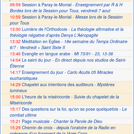
09:59
Session à Paray-le-Monial
- Enseignement par R & H
Bordes lors de la Session pour Tous, vendredi 7 aout
10:59
Session à Paray-le-Monial -
Messe lors de la Session
pour Tous
13:00
Lumière de l'Orthodoxie
- La théologie afirmative et la
théologie négative d'après Denys L'Aéropagite
13:32
Méditation en Eglise
- 18e semaine du Temps Ordinaire
6/7 - Vendredi + Saint Sixte II
13:46
Evangile en langue arabe
- Mt 73/91 - 23, 13-36
14:04
Le saint du jour
- En direct depuis nos studios de Saint-
Étienne
14:17
Enseignement du jour
- Carlo Acutis 05 Miracles
eucharistiques
14:29
Chapelet aux intentions des auditeurs -
Mystères
lumineux
15:00
L'heure de la miséricorde -
Suivie du chapelet de la
Miséricorde
15:17
Des questions sur la foi, qu'on se pose quelquefois
- Le
combat ultime
15:21
Page musicale
- Chanter la Parole de Dieu
15:29
Chemin de croix -
depuis l'oratoire de la Radio en
présence d'un fragment de la Vraie Croix