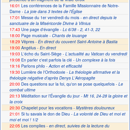
16:01
Les conférences de la Famille Missionnaire de Notre-
Dame
- La joie dans 3 textes de l'Église
17:01
Messe du 1er vendredi du mois
- en direct depuis le
sanctuaire de la Miséricorde Divine à Vilnius
17:43
Une page d'évangile
- Lc 6/38 - 2, 41-3, 22
18:00
Page musicale
- Chants de louange
18:29
Vêpres -
En direct du couvent Saint-Antoine à Bastia
19:00
Angélus -
En direct
19:03
L'écho du Saint-Siège
- L'actualité au Vatican du vendredi
19:08
En parler c'est parfois la clé
- Un complexe à la fois
19:16
Parlons philo
- Action et efficacité
19:30
Lumière de l'Orthodoxie
- La théologie afirmative et la
théologie négative d'après Denys L'Aéropagite
20:00
Des questions sur la foi, qu'on se pose quelquefois
- Le
combat ultime
20:13
Méditation sur l'Évangile du jour
- Mt 16, 24-28 la gloire et
la croix
20:30
Chapelet pour les vocations -
Mystères douloureux
21:01
Si tu savais le don de Dieu
- La volonté de Dieu et moi et
moi et moi ! 1/2
22:05
Les complies -
en direct, suivies de la lecture du