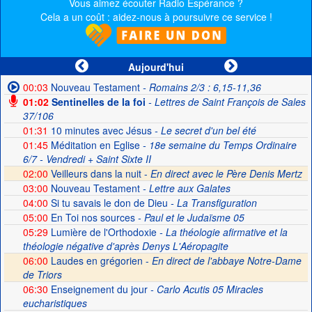
Vous aimez écouter Radio Espérance ?
Cela a un coût : aidez-nous à poursuivre ce service !
Aujourd'hui
00:03
Nouveau Testament
- Romains 2/3 : 6,15-11,36
01:02
Sentinelles de la foi
- Lettres de Saint François de Sales
37/106
01:31
10 minutes avec Jésus
- Le secret d'un bel été
01:45
Méditation en Eglise
- 18e semaine du Temps Ordinaire
6/7 - Vendredi + Saint Sixte II
02:00
Veilleurs dans la nuit -
En direct avec le Père Denis Mertz
03:00
Nouveau Testament
- Lettre aux Galates
04:00
Si tu savais le don de Dieu
- La Transfiguration
05:00
En Toi nos sources
- Paul et le Judaïsme 05
05:29
Lumière de l'Orthodoxie
- La théologie afirmative et la
théologie négative d'après Denys L'Aéropagite
06:00
Laudes en grégorien -
En direct de l'abbaye Notre-Dame
de Triors
06:30
Enseignement du jour
- Carlo Acutis 05 Miracles
eucharistiques