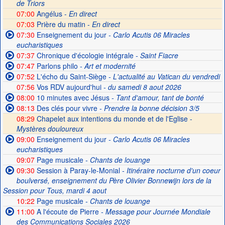
de Triors
07:00
Angélus -
En direct
07:03
Prière du matin -
En direct
07:30
Enseignement du jour
- Carlo Acutis 06 Miracles
eucharistiques
07:37
Chronique d'écologie intégrale
- Saint Fiacre
07:47
Parlons philo
- Art et modernité
07:52
L'écho du Saint-Siège
- L'actualité au Vatican du vendredi
07:56
Vos RDV aujourd'hui
- du samedi 8 aout 2026
08:00
10 minutes avec Jésus
- Tant d'amour, tant de bonté
08:13
Des clés pour vivre
- Prendre la bonne décision 3/5
08:29
Chapelet aux intentions du monde et de l'Eglise -
Mystères douloureux
09:00
Enseignement du jour
- Carlo Acutis 06 Miracles
eucharistiques
09:07
Page musicale
- Chants de louange
09:30
Session à Paray-le-Monial
- Itinéraire nocturne d'un coeur
boulversé, enseignement du Père Olivier Bonnewijn lors de la
Session pour Tous, mardi 4 aout
10:22
Page musicale
- Chants de louange
11:00
A l'écoute de Pierre
- Message pour Journée Mondiale
des Communications Sociales 2026