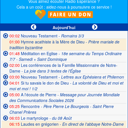
Vous aimez écouter Radio Espérance ?
Cela a un coût : aidez-nous à poursuivre ce service !
Aujourd'hui
00:02
Nouveau Testament
- Romains 3/3
01:00
Hymne acathiste à la Mère de Dieu -
Prière mariale de
tradition byzantine
01:48
Méditation en Eglise
- 18e semaine du Temps Ordinaire
7/7 - Samedi + Saint Dominique
02:00
Les conférences de la Famille Missionnaire de Notre-
Dame
- La joie dans 3 textes de l'Église
03:00
Nouveau Testament
- Lettres aux Ephésiens et Philemon
04:01
Si tu savais le don de Dieu
- La volonté de Dieu et moi et
moi et moi ! 1/2
05:00
A l'écoute de Pierre
- Message pour Journée Mondiale
des Communications Sociales 2026
05:25
Rencontre
- Père Pierre Le Bourgeois - Saint Pierre
Chanel Prières
06:03
Le martyrologe
- du 08 Août
06:15
Laudes en grégorien -
En direct de l'abbaye Notre-Dame