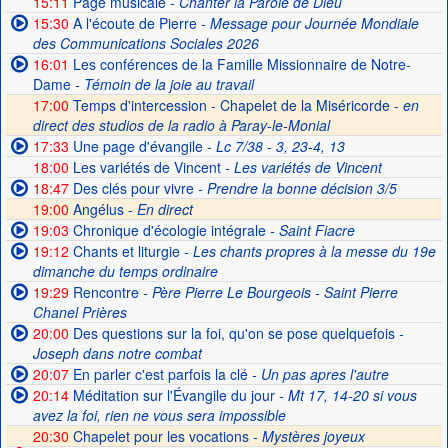
15:11
Page musicale
- Chanter la Parole de Dieu
15:30
A l'écoute de Pierre
- Message pour Journée Mondiale
des Communications Sociales 2026
16:01
Les conférences de la Famille Missionnaire de Notre-
Dame
- Témoin de la joie au travail
17:00
Temps d'intercession - Chapelet de la Miséricorde -
en
direct des studios de la radio à Paray-le-Monial
17:33
Une page d'évangile
- Lc 7/38 - 3, 23-4, 13
18:00
Les variétés de Vincent
- Les variétés de Vincent
18:47
Des clés pour vivre
- Prendre la bonne décision 3/5
19:00
Angélus -
En direct
19:03
Chronique d'écologie intégrale
- Saint Fiacre
19:12
Chants et liturgie
- Les chants propres à la messe du 19e
dimanche du temps ordinaire
19:29
Rencontre
- Père Pierre Le Bourgeois - Saint Pierre
Chanel Prières
20:00
Des questions sur la foi, qu'on se pose quelquefois
-
Joseph dans notre combat
20:07
En parler c'est parfois la clé
- Un pas apres l'autre
20:14
Méditation sur l'Évangile du jour
- Mt 17, 14-20 si vous
avez la foi, rien ne vous sera impossible
20:30
Chapelet pour les vocations -
Mystères joyeux