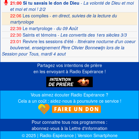
21:00
Si tu savais le don de Dieu
- La volonté de Dieu et moi
et moi et moi ! 2/2
22:06
Les complies -
en direct, suivies de la lecture du
martyrologe
22:39
Le martyrologe
- du 09 Août
22:30
Saints et témoins
- Les convertis des 1ers siècles 3/3
23:01
Revivre les sessions d'été
- Itinéraire nocturne d'un coeur
boulversé, enseignement Père Olivier Bonnewijn lors de la
Session pour Tous, mardi 4 aout
Partagez vos intentions de prière
en les envoyant à Radio Espérance !
Vous aimez écouter Radio Espérance ?
Cela a un coût : aidez-nous à poursuivre ce service !
Pour connaitre tous nos programmes :
abonnez-vous à la Lettre d'information
© 2025 | Radio-Espérance | Version Smartphone