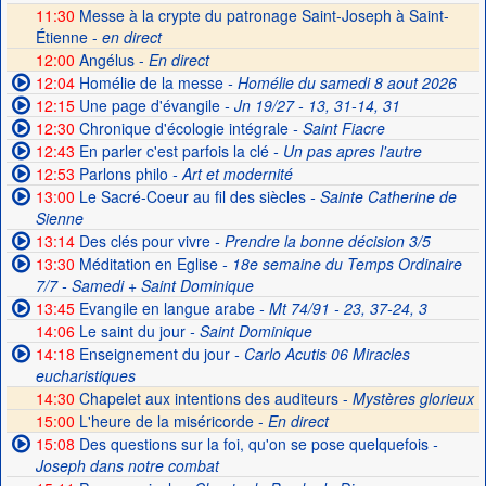
11:30
Messe à la crypte du patronage Saint-Joseph à Saint-
Étienne -
en direct
12:00
Angélus -
En direct
12:04
Homélie de la messe
- Homélie du samedi 8 aout 2026
12:15
Une page d'évangile
- Jn 19/27 - 13, 31-14, 31
12:30
Chronique d'écologie intégrale
- Saint Fiacre
12:43
En parler c'est parfois la clé
- Un pas apres l'autre
12:53
Parlons philo
- Art et modernité
13:00
Le Sacré-Coeur au fil des siècles
- Sainte Catherine de
Sienne
13:14
Des clés pour vivre
- Prendre la bonne décision 3/5
13:30
Méditation en Eglise
- 18e semaine du Temps Ordinaire
7/7 - Samedi + Saint Dominique
13:45
Evangile en langue arabe
- Mt 74/91 - 23, 37-24, 3
14:06
Le saint du jour
- Saint Dominique
14:18
Enseignement du jour
- Carlo Acutis 06 Miracles
eucharistiques
14:30
Chapelet aux intentions des auditeurs -
Mystères glorieux
15:00
L'heure de la miséricorde -
En direct
15:08
Des questions sur la foi, qu'on se pose quelquefois
-
Joseph dans notre combat