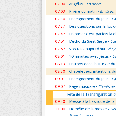
07:00
Angélus
En direct
•
07:03
Prière du matin
En direct
•
07:30
Enseignement du jour
Ca
•
07:37
Des questions sur la foi, 
07:47
En parler c'est parfois la c
07:51
L'écho du Saint-Siège
L'a
•
07:57
Vos RDV aujourd'hui
du j
•
08:01
10 minutes avec Jésus
L
•
08:13
Entrons dans la liturgie d
08:30
Chapelet aux intentions du
09:01
Enseignement du jour
Ca
•
09:07
Page musicale
Chants de
•
Fête de la Transfiguration 
09:30
Messe à la basilique de la
11:00
Homélie de la messe
Hom
•
Transfiguration