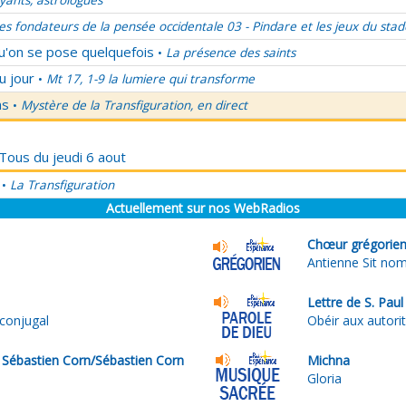
ants, astrologues
es fondateurs de la pensée occidentale 03 - Pindare et les jeux du stad
qu'on se pose quelquefois
La présence des saints
•
u jour
Mt 17, 1-9 la lumiere qui transforme
•
ns
Mystère de la Transfiguration, en direct
•
 Tous du jeudi 6 aout
La Transfiguration
•
Actuellement sur nos WebRadios
Chœur grégorien 
Antienne Sit no
Lettre de S. Pau
conjugal
Obéir aux autori
 Sébastien Corn/Sébastien Corn
Michna
Gloria