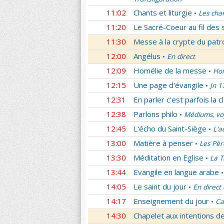
11:02
Chants et liturgie
Les cha
•
11:20
Le Sacré-Coeur au fil des 
11:30
Messe à la crypte du patr
12:00
Angélus
En direct
•
12:09
Homélie de la messe
Hom
•
12:15
Une page d'évangile
Jn 1
•
12:31
En parler c'est parfois la c
12:38
Parlons philo
Médiums, voy
•
12:45
L'écho du Saint-Siège
L'a
•
13:00
Matière à penser
Les Pèr
•
13:30
Méditation en Eglise
La T
•
13:44
Evangile en langue arabe
•
14:05
Le saint du jour
En direct
•
14:17
Enseignement du jour
Ca
•
14:30
Chapelet aux intentions d