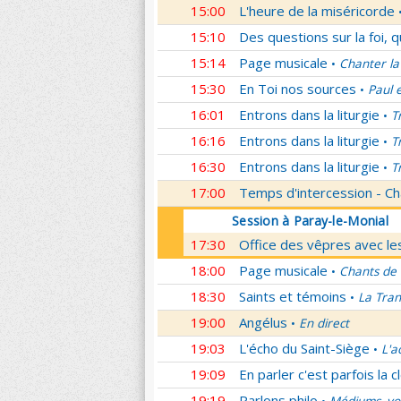
15:00
L'heure de la miséricorde
15:10
Des questions sur la foi, 
15:14
Page musicale
Chanter la
•
15:30
En Toi nos sources
Paul 
•
16:01
Entrons dans la liturgie
T
•
16:16
Entrons dans la liturgie
T
•
16:30
Entrons dans la liturgie
T
•
17:00
Temps d'intercession - Ch
Session à Paray-le-Monial
17:30
Office des vêpres avec les
18:00
Page musicale
Chants de
•
18:30
Saints et témoins
La Tran
•
19:00
Angélus
En direct
•
19:03
L'écho du Saint-Siège
L'a
•
19:09
En parler c'est parfois la c
19:19
Parlons philo