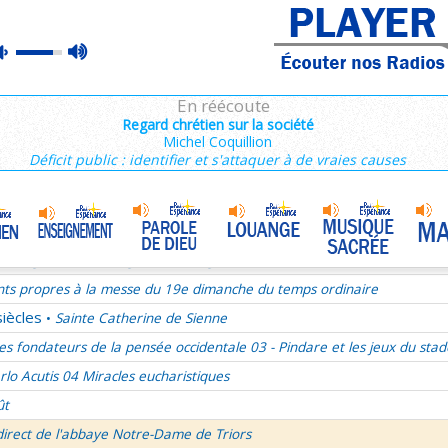
ains 1/3
max
mute
es de Saint François de Sales 36/106
volume
es Campeurs
En réécoute
ransfiguration du Seigneur
Regard chrétien sur la société
Michel Coquillion
mille Missionnaire de Notre-Dame
La joie dans l’Esprit-Saint
•
Déficit public : identifier et s'attaquer à de vraies causes
nthiens 6/6
ransfiguration du Seigneur - 1re lecture Dn 7 ou 2P 1
ransfiguration du Seigneur - Psaume 96
ransfiguration du Seigneur - Evangile Mc 9,2-13
nts propres à la messe du 19e dimanche du temps ordinaire
siècles
Sainte Catherine de Sienne
•
es fondateurs de la pensée occidentale 03 - Pindare et les jeux du stad
rlo Acutis 04 Miracles eucharistiques
ût
direct de l'abbaye Notre-Dame de Triors