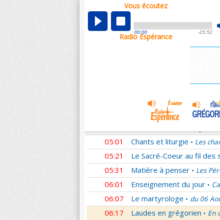
Vous écoutez
00:05
Nouveau Testament
Rom
•
01:02
Sentinelles de la foi
Lettr
•
00:00
-25:52
Radio Espérance
01:33
10 minutes avec Jésus
L
•
01:48
Méditation en Eglise
La T
•
02:01
Les conférences de la Fa
03:01
Nouveau Testament
Cori
•
04:01
Entrons dans la liturgie
T
•
04:15
Entrons dans la liturgie
T
•
04:35
Entrons dans la liturgie
T
•
05:01
Chants et liturgie
Les cha
•
05:21
Le Sacré-Coeur au fil des 
05:31
Matière à penser
Les Pèr
•
06:01
Enseignement du jour
Ca
•
06:07
Le martyrologe
du 06 Ao
•
06:17
Laudes en grégorien
En 
•