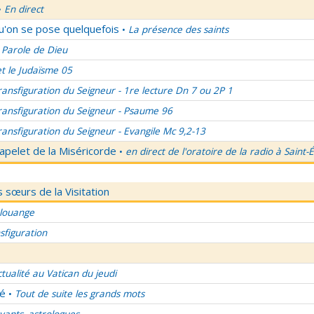
En direct
•
qu'on se pose quelquefois
La présence des saints
•
 Parole de Dieu
et le Judaïsme 05
ransfiguration du Seigneur - 1re lecture Dn 7 ou 2P 1
ransfiguration du Seigneur - Psaume 96
ransfiguration du Seigneur - Evangile Mc 9,2-13
apelet de la Miséricorde
en direct de l'oratoire de la radio à Saint-
•
 sœurs de la Visitation
 louange
sfiguration
ctualité au Vatican du jeudi
lé
Tout de suite les grands mots
•