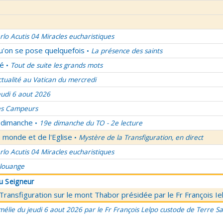
rlo Acutis 04 Miracles eucharistiques
qu'on se pose quelquefois
La présence des saints
•
lé
Tout de suite les grands mots
•
ctualité au Vatican du mercredi
eudi 6 aout 2026
es Campeurs
u dimanche
19e dimanche du TO - 2e lecture
•
 monde et de l'Eglise
Mystère de la Transfiguration, en direct
•
rlo Acutis 04 Miracles eucharistiques
 louange
du Seigneur
 Transfiguration sur le mont Thabor présidée par le Fr François I
élie du jeudi 6 aout 2026 par le Fr François Lelpo custode de Terre Sai