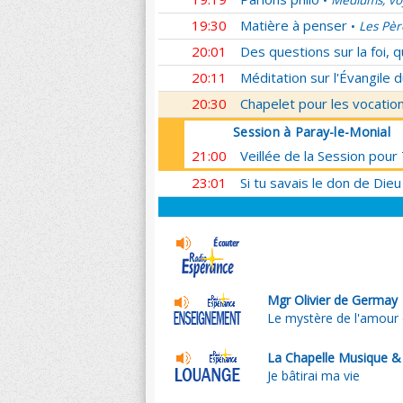
Médiums, voy
•
19:30
Matière à penser
Les Pèr
•
20:01
Des questions sur la foi, 
20:11
Méditation sur l'Évangile d
20:30
Chapelet pour les vocatio
Session à Paray-le-Monial
21:00
Veillée de la Session pour
23:01
Si tu savais le don de Dieu
Mgr Olivier de Germay
Le mystère de l'amour 
La Chapelle Musique &
Je bâtirai ma vie