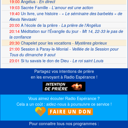
19:00
Angélus -
En direct
19:03
Sacrée Famille
- L'amour est une action
19:40
Un livre, une histoire
- « Le séminaire des barbelés » de
Alexis Neviaski
20:00
A l'école de la prière
- La prière de l'Angélus
20:14
Méditation sur l'Évangile du jour
- Mt 14, 22-33 le pas de
la confiance
20:30
Chapelet pour les vocations -
Mystères glorieux
21:00
Session à Paray-le-Monial
- Veillée de la Session pour
Tous du dimanche 9 aout
23:01
Si tu savais le don de Dieu
- Le roi saint Louis
Partagez vos intentions de prière
en les envoyant à Radio Espérance !
Vous aimez écouter Radio Espérance ?
Cela a un coût : aidez-nous à poursuivre ce service !
Pour connaitre tous nos programmes :