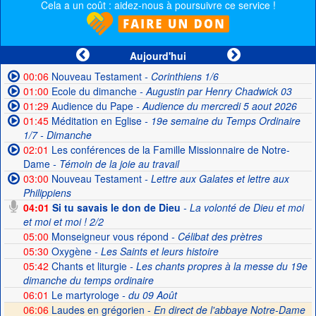
Cela a un coût : aidez-nous à poursuivre ce service !
Aujourd'hui
00:06
Nouveau Testament
- Corinthiens 1/6
01:00
Ecole du dimanche
- Augustin par Henry Chadwick 03
01:29
Audience du Pape
- Audience du mercredi 5 aout 2026
01:45
Méditation en Eglise
- 19e semaine du Temps Ordinaire
1/7 - Dimanche
02:01
Les conférences de la Famille Missionnaire de Notre-
Dame
- Témoin de la joie au travail
03:00
Nouveau Testament
- Lettre aux Galates et lettre aux
Philippiens
04:01
Si tu savais le don de Dieu
- La volonté de Dieu et moi
et moi et moi ! 2/2
05:00
Monseigneur vous répond
- Célibat des prètres
05:30
Oxygène
- Les Saints et leurs histoire
05:42
Chants et liturgie
- Les chants propres à la messe du 19e
dimanche du temps ordinaire
06:01
Le martyrologe
- du 09 Août
06:06
Laudes en grégorien -
En direct de l'abbaye Notre-Dame