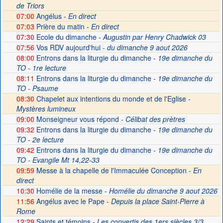
de Triors
07:00
Angélus -
En direct
07:03
Prière du matin -
En direct
07:30
Ecole du dimanche
- Augustin par Henry Chadwick 03
07:56
Vos RDV aujourd'hui
- du dimanche 9 aout 2026
08:00
Entrons dans la liturgie du dimanche
- 19e dimanche du
TO - 1re lecture
08:11
Entrons dans la liturgie du dimanche
- 19e dimanche du
TO - Psaume
08:30
Chapelet aux intentions du monde et de l'Eglise -
Mystères lumineux
09:00
Monseigneur vous répond
- Célibat des prètres
09:32
Entrons dans la liturgie du dimanche
- 19e dimanche du
TO - 2e lecture
09:42
Entrons dans la liturgie du dimanche
- 19e dimanche du
TO - Evangile Mt 14,22-33
09:59
Messe à la chapelle de l'Immaculée Conception -
En
direct
10:30
Homélie de la messe
- Homélie du dimanche 9 aout 2026
11:56
Angélus avec le Pape -
Depuis la place Saint-Pierre à
Rome
12:29
Saints et témoins
- Les convertis des 1ers siècles 3/3