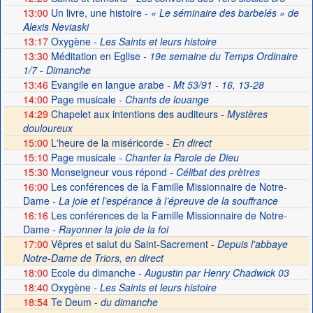
13:00
Un livre, une histoire
- « Le séminaire des barbelés » de
Alexis Neviaski
13:17
Oxygène
- Les Saints et leurs histoire
13:30
Méditation en Eglise
- 19e semaine du Temps Ordinaire
1/7 - Dimanche
13:46
Evangile en langue arabe
- Mt 53/91 - 16, 13-28
14:00
Page musicale
- Chants de louange
14:29
Chapelet aux intentions des auditeurs -
Mystères
douloureux
15:00
L'heure de la miséricorde -
En direct
15:10
Page musicale
- Chanter la Parole de Dieu
15:30
Monseigneur vous répond
- Célibat des prètres
16:00
Les conférences de la Famille Missionnaire de Notre-
Dame
- La joie et l’espérance à l’épreuve de la souffrance
16:16
Les conférences de la Famille Missionnaire de Notre-
Dame
- Rayonner la joie de la foi
17:00
Vêpres et salut du Saint-Sacrement -
Depuis l'abbaye
Notre-Dame de Triors, en direct
18:00
Ecole du dimanche
- Augustin par Henry Chadwick 03
18:40
Oxygène
- Les Saints et leurs histoire
18:54
Te Deum -
du dimanche