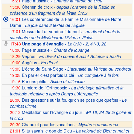
15:21
Page musicale
- Chanter la Parole de Dieu
15:30
Chemin de croix -
depuis l'oratoire de la Radio en
présence d'un fragment de la Vraie Croix
16:01
Les conférences de la Famille Missionnaire de Notre-
Dame
- La joie dans 3 textes de l'Église
17:01
Messe du 1er vendredi du mois
- en direct depuis le
sanctuaire de la Miséricorde Divine à Vilnius
17:43
Une page d'évangile
- Lc 6/38 - 2, 41-3, 22
18:00
Page musicale
- Chants de louange
18:29
Vêpres -
En direct du couvent Saint-Antoine à Bastia
19:00
Angélus -
En direct
19:03
L'écho du Saint-Siège
- L'actualité au Vatican du vendredi
19:08
En parler c'est parfois la clé
- Un complexe à la fois
19:16
Parlons philo
- Action et efficacité
19:30
Lumière de l'Orthodoxie
- La théologie afirmative et la
théologie négative d'après Denys L'Aéropagite
20:00
Des questions sur la foi, qu'on se pose quelquefois
- Le
combat ultime
20:13
Méditation sur l'Évangile du jour
- Mt 16, 24-28 la gloire et
la croix
20:30
Chapelet pour les vocations -
Mystères douloureux
21:01
Si tu savais le don de Dieu
- La volonté de Dieu et moi et