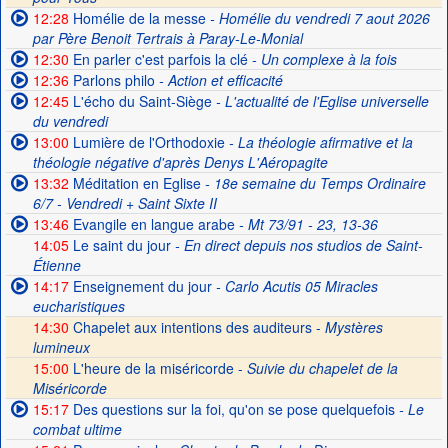
12:28
Homélie de la messe
- Homélie du vendredi 7 aout 2026
par Père Benoit Tertrais à Paray-Le-Monial
12:30
En parler c'est parfois la clé
- Un complexe à la fois
12:36
Parlons philo
- Action et efficacité
12:45
L'écho du Saint-Siège
- L'actualité de l'Eglise universelle
du vendredi
13:00
Lumière de l'Orthodoxie
- La théologie afirmative et la
théologie négative d'après Denys L'Aéropagite
13:32
Méditation en Eglise
- 18e semaine du Temps Ordinaire
6/7 - Vendredi + Saint Sixte II
13:46
Evangile en langue arabe
- Mt 73/91 - 23, 13-36
14:05
Le saint du jour
- En direct depuis nos studios de Saint-
Étienne
14:17
Enseignement du jour
- Carlo Acutis 05 Miracles
eucharistiques
14:30
Chapelet aux intentions des auditeurs -
Mystères
lumineux
15:00
L'heure de la miséricorde -
Suivie du chapelet de la
Miséricorde
15:17
Des questions sur la foi, qu'on se pose quelquefois
- Le
combat ultime