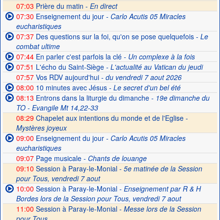
07:03
Prière du matin -
En direct
07:30
Enseignement du jour
- Carlo Acutis 05 Miracles
eucharistiques
07:37
Des questions sur la foi, qu'on se pose quelquefois
- Le
combat ultime
07:44
En parler c'est parfois la clé
- Un complexe à la fois
07:51
L'écho du Saint-Siège
- L'actualité au Vatican du jeudi
07:57
Vos RDV aujourd'hui
- du vendredi 7 aout 2026
08:00
10 minutes avec Jésus
- Le secret d'un bel été
08:13
Entrons dans la liturgie du dimanche
- 19e dimanche du
TO - Evangile Mt 14,22-33
08:29
Chapelet aux intentions du monde et de l'Eglise -
Mystères joyeux
09:00
Enseignement du jour
- Carlo Acutis 05 Miracles
eucharistiques
09:07
Page musicale
- Chants de louange
09:10
Session à Paray-le-Monial -
5e matinée de la Session
pour Tous, vendredi 7 aout
10:00
Session à Paray-le-Monial
- Enseignement par R & H
Bordes lors de la Session pour Tous, vendredi 7 aout
11:00
Session à Paray-le-Monial -
Messe lors de la Session
pour Tous