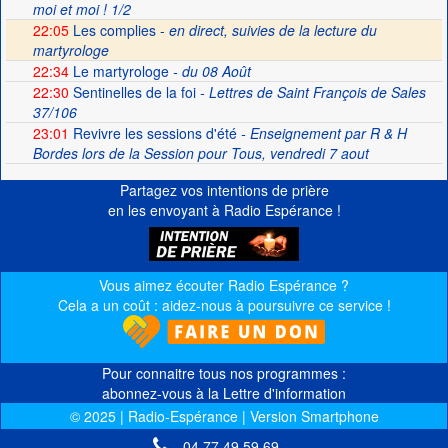
moi et moi ! 1/2
22:05
Les complies -
en direct, suivies de la lecture du
martyrologe
22:34
Le martyrologe
- du 08 Août
22:30
Sentinelles de la foi
- Lettres de Saint François de Sales
37/106
23:01
Revivre les sessions d'été
- Enseignement par R & H
Bordes lors de la Session pour Tous, vendredi 7 aout
Partagez vos intentions de prière
en les envoyant à Radio Espérance !
Vous aimez écouter Radio Espérance ?
Cela a un coût : aidez-nous à poursuivre ce service !
Pour connaitre tous nos programmes :
abonnez-vous à la Lettre d'information
© 2025 | Radio-Espérance | Version Smartphone
04 77 49 59 69