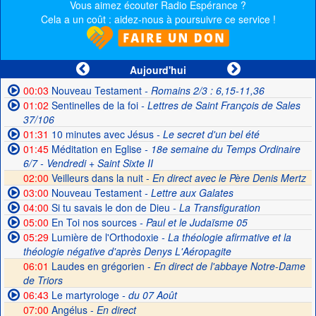
Vous aimez écouter Radio Espérance ?
Cela a un coût : aidez-nous à poursuivre ce service !
Aujourd'hui
00:03
Nouveau Testament
- Romains 2/3 : 6,15-11,36
01:02
Sentinelles de la foi
- Lettres de Saint François de Sales
37/106
01:31
10 minutes avec Jésus
- Le secret d'un bel été
01:45
Méditation en Eglise
- 18e semaine du Temps Ordinaire
6/7 - Vendredi + Saint Sixte II
02:00
Veilleurs dans la nuit -
En direct avec le Père Denis Mertz
03:00
Nouveau Testament
- Lettre aux Galates
04:00
Si tu savais le don de Dieu
- La Transfiguration
05:00
En Toi nos sources
- Paul et le Judaïsme 05
05:29
Lumière de l'Orthodoxie
- La théologie afirmative et la
théologie négative d'après Denys L'Aéropagite
06:01
Laudes en grégorien -
En direct de l'abbaye Notre-Dame
de Triors
06:43
Le martyrologe
- du 07 Août
07:00
Angélus -
En direct