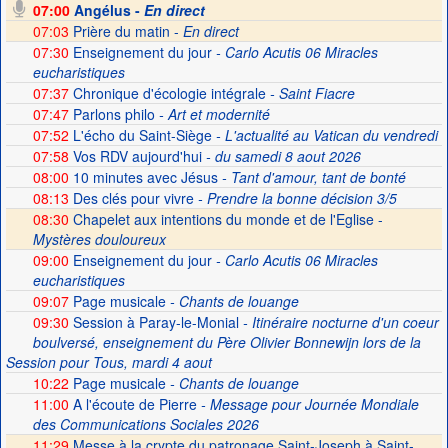
07:00
Angélus -
En direct
07:03
Prière du matin -
En direct
07:30
Enseignement du jour
- Carlo Acutis 06 Miracles
eucharistiques
07:37
Chronique d'écologie intégrale
- Saint Fiacre
07:47
Parlons philo
- Art et modernité
07:52
L'écho du Saint-Siège
- L'actualité au Vatican du vendredi
07:58
Vos RDV aujourd'hui
- du samedi 8 aout 2026
08:00
10 minutes avec Jésus
- Tant d'amour, tant de bonté
08:13
Des clés pour vivre
- Prendre la bonne décision 3/5
08:30
Chapelet aux intentions du monde et de l'Eglise -
Mystères douloureux
09:00
Enseignement du jour
- Carlo Acutis 06 Miracles
eucharistiques
09:07
Page musicale
- Chants de louange
09:30
Session à Paray-le-Monial
- Itinéraire nocturne d'un coeur
boulversé, enseignement du Père Olivier Bonnewijn lors de la
Session pour Tous, mardi 4 aout
10:22
Page musicale
- Chants de louange
11:00
A l'écoute de Pierre
- Message pour Journée Mondiale
des Communications Sociales 2026
11:29
Messe à la crypte du patronage Saint-Joseph à Saint-