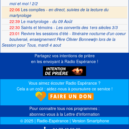
moi et moi ! 2/2
22:06
Les complies -
en direct, suivies de la lecture du
martyrologe
22:39
Le martyrologe
- du 09 Août
22:30
Saints et témoins
- Les convertis des 1ers siècles 3/3
23:01
Revivre les sessions d'été
- Itinéraire nocturne d'un coeur
boulversé, enseignement Père Olivier Bonnewijn lors de la
Session pour Tous, mardi 4 aout
Partagez vos intentions de prière
en les envoyant à Radio Espérance !
Vous aimez écouter Radio Espérance ?
Cela a un coût : aidez-nous à poursuivre ce service !
Pour connaitre tous nos programmes :
abonnez-vous à la Lettre d'information
© 2025 | Radio-Espérance | Version Smartphone