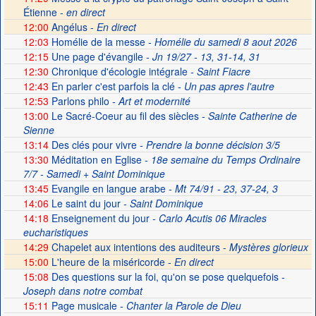
Étienne -
en direct
12:00
Angélus -
En direct
12:03
Homélie de la messe
- Homélie du samedi 8 aout 2026
12:15
Une page d'évangile
- Jn 19/27 - 13, 31-14, 31
12:30
Chronique d'écologie intégrale
- Saint Fiacre
12:43
En parler c'est parfois la clé
- Un pas apres l'autre
12:53
Parlons philo
- Art et modernité
13:00
Le Sacré-Coeur au fil des siècles
- Sainte Catherine de
Sienne
13:14
Des clés pour vivre
- Prendre la bonne décision 3/5
13:30
Méditation en Eglise
- 18e semaine du Temps Ordinaire
7/7 - Samedi + Saint Dominique
13:45
Evangile en langue arabe
- Mt 74/91 - 23, 37-24, 3
14:06
Le saint du jour
- Saint Dominique
14:18
Enseignement du jour
- Carlo Acutis 06 Miracles
eucharistiques
14:29
Chapelet aux intentions des auditeurs -
Mystères glorieux
15:00
L'heure de la miséricorde -
En direct
15:08
Des questions sur la foi, qu'on se pose quelquefois
-
Joseph dans notre combat
15:11
Page musicale
- Chanter la Parole de Dieu