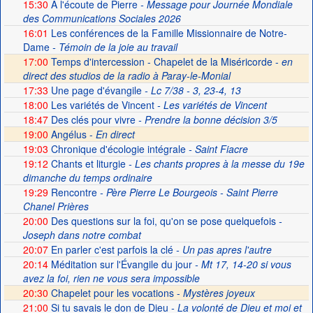
15:30
A l'écoute de Pierre
- Message pour Journée Mondiale
des Communications Sociales 2026
16:01
Les conférences de la Famille Missionnaire de Notre-
Dame
- Témoin de la joie au travail
17:00
Temps d'intercession - Chapelet de la Miséricorde -
en
direct des studios de la radio à Paray-le-Monial
17:33
Une page d'évangile
- Lc 7/38 - 3, 23-4, 13
18:00
Les variétés de Vincent
- Les variétés de Vincent
18:47
Des clés pour vivre
- Prendre la bonne décision 3/5
19:00
Angélus -
En direct
19:03
Chronique d'écologie intégrale
- Saint Fiacre
19:12
Chants et liturgie
- Les chants propres à la messe du 19e
dimanche du temps ordinaire
19:29
Rencontre
- Père Pierre Le Bourgeois - Saint Pierre
Chanel Prières
20:00
Des questions sur la foi, qu'on se pose quelquefois
-
Joseph dans notre combat
20:07
En parler c'est parfois la clé
- Un pas apres l'autre
20:14
Méditation sur l'Évangile du jour
- Mt 17, 14-20 si vous
avez la foi, rien ne vous sera impossible
20:30
Chapelet pour les vocations -
Mystères joyeux
21:00
Si tu savais le don de Dieu
- La volonté de Dieu et moi et