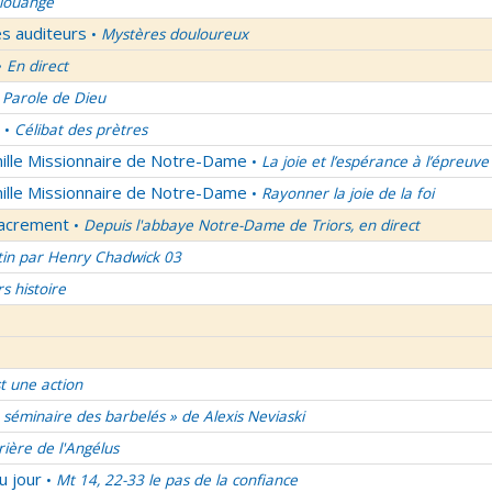
 louange
es auditeurs
Mystères douloureux
•
En direct
•
 Parole de Dieu
Célibat des prètres
•
mille Missionnaire de Notre-Dame
La joie et l’espérance à l’épreuve
•
mille Missionnaire de Notre-Dame
Rayonner la joie de la foi
•
Sacrement
Depuis l'abbaye Notre-Dame de Triors, en direct
•
tin par Henry Chadwick 03
rs histoire
t une action
 séminaire des barbelés » de Alexis Neviaski
rière de l'Angélus
u jour
Mt 14, 22-33 le pas de la confiance
•