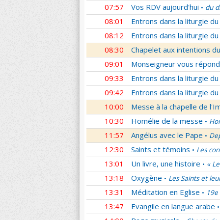
07:57
Vos RDV aujourd'hui
du d
•
08:01
Entrons dans la liturgie d
08:12
Entrons dans la liturgie d
08:30
Chapelet aux intentions du
09:01
Monseigneur vous répond
09:33
Entrons dans la liturgie d
09:42
Entrons dans la liturgie d
10:00
Messe à la chapelle de l'
10:30
Homélie de la messe
Hom
•
11:57
Angélus avec le Pape
Dep
•
12:30
Saints et témoins
Les con
•
13:01
Un livre, une histoire
« Le
•
13:18
Oxygène
Les Saints et leu
•
13:31
Méditation en Eglise
19e 
•
13:47
Evangile en langue arabe
•