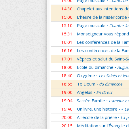
14:00
Page musicale
Chants de
•
14:30
Chapelet aux intentions d
15:00
L'heure de la miséricorde
15:10
Page musicale
Chanter la
•
15:31
Monseigneur vous répond
16:01
Les conférences de la Fa
16:16
Les conférences de la Fa
17:01
Vêpres et salut du Saint-
18:00
Ecole du dimanche
Augus
•
18:40
Oxygène
Les Saints et leu
•
18:55
Te Deum
du dimanche
•
19:00
Angélus
En direct
•
19:04
Sacrée Famille
L'amour es
•
19:40
Un livre, une histoire
« Le
•
20:00
A l'école de la prière
La p
•
20:15
Méditation sur l'Évangile d