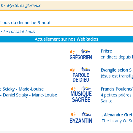
ns
Mystères glorieux
•
r Tous du dimanche 9 aout
Le roi saint Louis
•
Actuellement sur nos WebRadios
Prière
en direct depuis 
Evangile selon S
Jésus est transfi
e Sciaky - Marie-Louise
Francis Poulenc
- Daniel Sciaky - Marie-Louise
4 petites prières
Sainte
, Alexandre Gre
The Litany Of Su