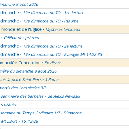
imanche 9 aout 2026
u dimanche
19e dimanche du TO - 1re lecture
•
u dimanche
19e dimanche du TO - Psaume
•
 monde et de l'Eglise
Mystères lumineux
•
Célibat des prètres
•
u dimanche
19e dimanche du TO - 2e lecture
•
u dimanche
19e dimanche du TO - Evangile Mt 14,22-33
•
Immaculée Conception
En direct
•
élie du dimanche 9 aout 2026
uis la place Saint-Pierre à Rome
vertis des 1ers siècles 3/3
 séminaire des barbelés » de Alexis Neviaski
rs histoire
semaine du Temps Ordinaire 1/7 - Dimanche
Mt 53/91 - 16, 13-28