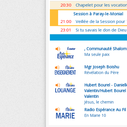
20:30
Chapelet pour les vocatio
Session à Paray-le-Monial
21:00
Veillée de la Session pou
23:01
Si tu savais le don de Dieu
, Communauté Shalom
Ma seule paix
Mgr Joseph Boishu
Révélation du Père
Hubert Bourel - Daniell
Valentin/Hubert Bourel 
Valentin
Jésus, le chemin
Radio Espérance Au Fil
En Marie 10