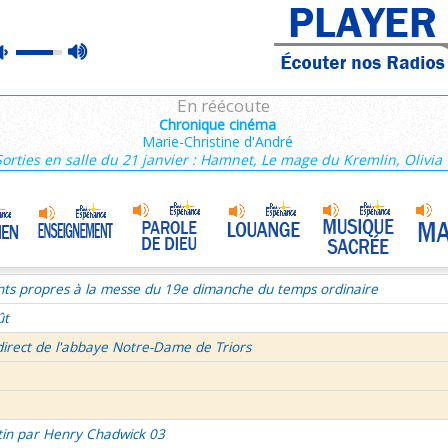
nthiens 1/6
max
mute
tin par Henry Chadwick 03
volume
ce du mercredi 5 aout 2026
En réécoute
semaine du Temps Ordinaire 1/7 - Dimanche
Chronique cinéma
Marie-Christine d'André
mille Missionnaire de Notre-Dame
Témoin de la joie au travail
•
Sorties en salle du 21 janvier : Hamnet, Le mage du Kremlin, Olivia
re aux Galates et lettre aux Philippiens
La volonté de Dieu et moi et moi et moi ! 2/2
•
Célibat des prètres
•
rs histoire
nts propres à la messe du 19e dimanche du temps ordinaire
ût
direct de l'abbaye Notre-Dame de Triors
tin par Henry Chadwick 03