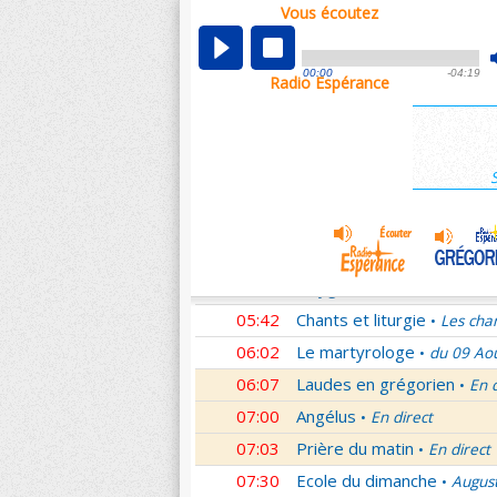
Vous écoutez
00:07
Nouveau Testament
Cori
•
01:00
Ecole du dimanche
Augus
•
00:00
-04:19
Radio Espérance
01:30
Audience du Pape
Audien
•
01:45
Méditation en Eglise
19e 
•
02:01
Les conférences de la Fa
03:00
Nouveau Testament
Lett
•
04:01
Si tu savais le don de Dieu
05:01
Monseigneur vous répond
05:30
Oxygène
Les Saints et leu
•
05:42
Chants et liturgie
Les cha
•
06:02
Le martyrologe
du 09 Ao
•
06:07
Laudes en grégorien
En 
•
07:00
Angélus
En direct
•
07:03
Prière du matin
En direct
•
07:30
Ecole du dimanche
Augus
•