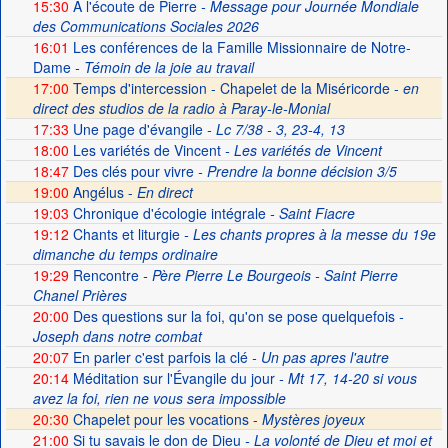
15:30
A l'écoute de Pierre
- Message pour Journée Mondiale
des Communications Sociales 2026
16:01
Les conférences de la Famille Missionnaire de Notre-
Dame
- Témoin de la joie au travail
17:00
Temps d'intercession - Chapelet de la Miséricorde -
en
direct des studios de la radio à Paray-le-Monial
17:33
Une page d'évangile
- Lc 7/38 - 3, 23-4, 13
18:00
Les variétés de Vincent
- Les variétés de Vincent
18:47
Des clés pour vivre
- Prendre la bonne décision 3/5
19:00
Angélus -
En direct
19:03
Chronique d'écologie intégrale
- Saint Fiacre
19:12
Chants et liturgie
- Les chants propres à la messe du 19e
dimanche du temps ordinaire
19:29
Rencontre
- Père Pierre Le Bourgeois - Saint Pierre
Chanel Prières
20:00
Des questions sur la foi, qu'on se pose quelquefois
-
Joseph dans notre combat
20:07
En parler c'est parfois la clé
- Un pas apres l'autre
20:14
Méditation sur l'Évangile du jour
- Mt 17, 14-20 si vous
avez la foi, rien ne vous sera impossible
20:30
Chapelet pour les vocations -
Mystères joyeux
21:00
Si tu savais le don de Dieu
- La volonté de Dieu et moi et