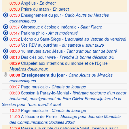
07:00
Angélus -
En direct
07:03
Prière du matin -
En direct
07:30
Enseignement du jour
- Carlo Acutis 06 Miracles
eucharistiques
07:37
Chronique d'écologie intégrale
- Saint Fiacre
07:47
Parlons philo
- Art et modernité
07:52
L'écho du Saint-Siège
- L'actualité au Vatican du vendredi
07:56
Vos RDV aujourd'hui
- du samedi 8 aout 2026
08:00
10 minutes avec Jésus
- Tant d'amour, tant de bonté
08:13
Des clés pour vivre
- Prendre la bonne décision 3/5
08:29
Chapelet aux intentions du monde et de l'Eglise -
Mystères douloureux
09:00
Enseignement du jour
- Carlo Acutis 06 Miracles
eucharistiques
09:07
Page musicale
- Chants de louange
09:30
Session à Paray-le-Monial
- Itinéraire nocturne d'un coeur
boulversé, enseignement du Père Olivier Bonnewijn lors de la
Session pour Tous, mardi 4 aout
10:22
Page musicale
- Chants de louange
11:00
A l'écoute de Pierre
- Message pour Journée Mondiale
des Communications Sociales 2026
11:29
Messe à la crypte du patronage Saint-Joseph à Saint-