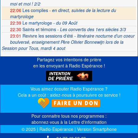
moi et moi ! 2/2
22:06
Les complies -
en direct, suivies de la lecture du
martyrologe
22:39
Le martyrologe
- du 09 Août
22:30
Saints et témoins
- Les convertis des 1ers siècles 3/3
23:01
Revivre les sessions d'été
- Itinéraire nocturne d'un coeur
boulversé, enseignement Père Olivier Bonnewijn lors de la
Session pour Tous, mardi 4 aout
Partagez vos intentions de prière
en les envoyant à Radio Espérance !
Vous aimez écouter Radio Espérance ?
Cela a un coût : aidez-nous à poursuivre ce service !
Pour connaitre tous nos programmes :
abonnez-vous à la Lettre d'information
© 2025 | Radio-Espérance | Version Smartphone