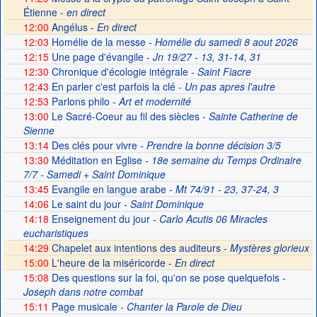
Étienne -
en direct
12:00
Angélus -
En direct
12:03
Homélie de la messe
- Homélie du samedi 8 aout 2026
12:15
Une page d'évangile
- Jn 19/27 - 13, 31-14, 31
12:30
Chronique d'écologie intégrale
- Saint Fiacre
12:43
En parler c'est parfois la clé
- Un pas apres l'autre
12:53
Parlons philo
- Art et modernité
13:00
Le Sacré-Coeur au fil des siècles
- Sainte Catherine de
Sienne
13:14
Des clés pour vivre
- Prendre la bonne décision 3/5
13:30
Méditation en Eglise
- 18e semaine du Temps Ordinaire
7/7 - Samedi + Saint Dominique
13:45
Evangile en langue arabe
- Mt 74/91 - 23, 37-24, 3
14:06
Le saint du jour
- Saint Dominique
14:18
Enseignement du jour
- Carlo Acutis 06 Miracles
eucharistiques
14:29
Chapelet aux intentions des auditeurs -
Mystères glorieux
15:00
L'heure de la miséricorde -
En direct
15:08
Des questions sur la foi, qu'on se pose quelquefois
-
Joseph dans notre combat
15:11
Page musicale
- Chanter la Parole de Dieu