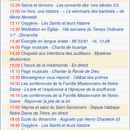
12:29
Saints et témoins
- Les convertis des 1ers siècles 3/3
13:00
Un livre, une histoire
- « Le séminaire des barbelés » de
Alexis Neviaski
13:17
Oxygène
- Les Saints et leurs histoire
13:30
Méditation en Eglise
- 19e semaine du Temps Ordinaire
1/7 - Dimanche
13:46
Evangile en langue arabe
- Mt 53/91 - 16, 13-28
14:00
Page musicale
- Chants de louange
14:29
Chapelet aux intentions des auditeurs -
Mystères
douloureux
15:00
L'heure de la miséricorde -
En direct
15:10
Page musicale
- Chanter la Parole de Dieu
15:30
Monseigneur vous répond
- Célibat des prètres
16:00
Les conférences de la Famille Missionnaire de Notre-
Dame
- La joie et l’espérance à l’épreuve de la souffrance
16:16
Les conférences de la Famille Missionnaire de Notre-
Dame
- Rayonner la joie de la foi
17:00
Vêpres et salut du Saint-Sacrement -
Depuis l'abbaye
Notre-Dame de Triors, en direct
18:00
Ecole du dimanche
- Augustin par Henry Chadwick 03
18:40
Oxygène
- Les Saints et leurs histoire