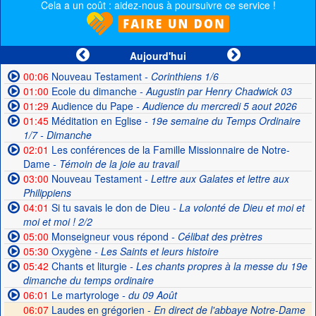
Cela a un coût : aidez-nous à poursuivre ce service !
Aujourd'hui
00:06
Nouveau Testament
- Corinthiens 1/6
01:00
Ecole du dimanche
- Augustin par Henry Chadwick 03
01:29
Audience du Pape
- Audience du mercredi 5 aout 2026
01:45
Méditation en Eglise
- 19e semaine du Temps Ordinaire
1/7 - Dimanche
02:01
Les conférences de la Famille Missionnaire de Notre-
Dame
- Témoin de la joie au travail
03:00
Nouveau Testament
- Lettre aux Galates et lettre aux
Philippiens
04:01
Si tu savais le don de Dieu
- La volonté de Dieu et moi et
moi et moi ! 2/2
05:00
Monseigneur vous répond
- Célibat des prètres
05:30
Oxygène
- Les Saints et leurs histoire
05:42
Chants et liturgie
- Les chants propres à la messe du 19e
dimanche du temps ordinaire
06:01
Le martyrologe
- du 09 Août
06:07
Laudes en grégorien -
En direct de l'abbaye Notre-Dame