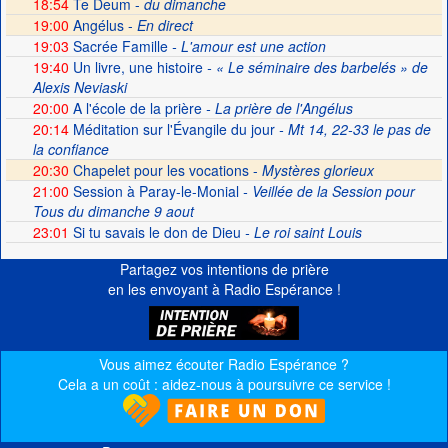
18:54
Te Deum -
du dimanche
19:00
Angélus -
En direct
19:03
Sacrée Famille
- L'amour est une action
19:40
Un livre, une histoire
- « Le séminaire des barbelés » de
Alexis Neviaski
20:00
A l'école de la prière
- La prière de l'Angélus
20:14
Méditation sur l'Évangile du jour
- Mt 14, 22-33 le pas de
la confiance
20:30
Chapelet pour les vocations -
Mystères glorieux
21:00
Session à Paray-le-Monial
- Veillée de la Session pour
Tous du dimanche 9 aout
23:01
Si tu savais le don de Dieu
- Le roi saint Louis
Partagez vos intentions de prière
en les envoyant à Radio Espérance !
Vous aimez écouter Radio Espérance ?
Cela a un coût : aidez-nous à poursuivre ce service !