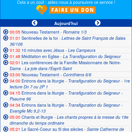
Cela a un coût : aidez-nous à poursuivre ce service !
Aujourd'hui
00:05
Nouveau Testament
- Romains 1/3
01:01
Sentinelles de la foi
- Lettres de Saint François de Sales
36/106
01:32
10 minutes avec Jésus
- Les Campeurs
01:48
Méditation en Eglise
- La Transfiguration du Seigneur
02:01
Les conférences de la Famille Missionnaire de Notre-
Dame
- La joie dans l’Esprit-Saint
03:00
Nouveau Testament
- Corinthiens 6/6
04:00
Entrons dans la liturgie
- Transfiguration du Seigneur - 1re
lecture Dn 7 ou 2P 1
04:15
Entrons dans la liturgie
- Transfiguration du Seigneur -
Psaume 96
04:34
Entrons dans la liturgie
- Transfiguration du Seigneur -
Evangile Mc 9,2-13
05:00
Chants et liturgie
- Les chants propres à la messe du 19e
dimanche du temps ordinaire
05:21
Le Sacré-Coeur au fil des siècles
- Sainte Catherine de