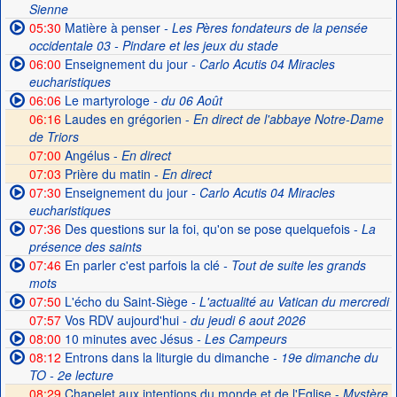
Sienne
05:30
Matière à penser
- Les Pères fondateurs de la pensée
occidentale 03 - Pindare et les jeux du stade
06:00
Enseignement du jour
- Carlo Acutis 04 Miracles
eucharistiques
06:06
Le martyrologe
- du 06 Août
06:16
Laudes en grégorien -
En direct de l'abbaye Notre-Dame
de Triors
07:00
Angélus -
En direct
07:03
Prière du matin -
En direct
07:30
Enseignement du jour
- Carlo Acutis 04 Miracles
eucharistiques
07:36
Des questions sur la foi, qu'on se pose quelquefois
- La
présence des saints
07:46
En parler c'est parfois la clé
- Tout de suite les grands
mots
07:50
L'écho du Saint-Siège
- L'actualité au Vatican du mercredi
07:57
Vos RDV aujourd'hui
- du jeudi 6 aout 2026
08:00
10 minutes avec Jésus
- Les Campeurs
08:12
Entrons dans la liturgie du dimanche
- 19e dimanche du
TO - 2e lecture
08:29
Chapelet aux intentions du monde et de l'Eglise -
Mystère