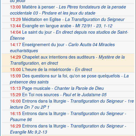
du jeudi
13:00
Matière à penser
- Les Pères fondateurs de la pensée
occidentale 03 - Pindare et les jeux du stade
13:29
Méditation en Eglise
- La Transfiguration du Seigneur
13:44
Evangile en langue arabe
- Mt 72/91 - 23, 1-12
14:04
Le saint du jour
- En direct depuis nos studios de Saint-
Étienne
14:17
Enseignement du jour
- Carlo Acutis 04 Miracles
eucharistiques
14:29
Chapelet aux intentions des auditeurs -
Mystère de la
Transfiguration, en direct
15:00
L'heure de la miséricorde -
En direct
15:09
Des questions sur la foi, qu'on se pose quelquefois
- La
présence des saints
15:13
Page musicale
- Chanter la Parole de Dieu
15:29
En Toi nos sources
- Paul et le Judaïsme 05
16:00
Entrons dans la liturgie
- Transfiguration du Seigneur - 1re
lecture Dn 7 ou 2P 1
16:15
Entrons dans la liturgie
- Transfiguration du Seigneur -
Psaume 96
16:29
Entrons dans la liturgie
- Transfiguration du Seigneur -
Evangile Mc 9,2-13