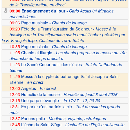
de la Transfiguration, en direct
09:00
Enseignement du jour
- Carlo Acutis 04 Miracles
eucharistiques
09:06
Page musicale
- Chants de louange
09:29
Fête de la Transfiguration du Seigneur -
Messe à la
basilique de la Transfiguration sur le mont Thabor présidée par
le Fr François Ielpo, Custode de Terre Sainte
10:35
Page musicale
- Chants de louange
11:05
Chants et liturgie
- Les chants propres à la messe du 19e
dimanche du temps ordinaire
11:23
Le Sacré-Coeur au fil des siècles
- Sainte Catherine de
Sienne
11:29
Messe à la crypte du patronage Saint-Joseph à Saint-
Étienne -
en direct
12:00
Angélus -
En direct
12:03
Homélie de la messe
- Homélie du jeudi 6 aout 2026
12:15
Une page d'évangile
- Jn 17/27 - 12, 20-50
12:31
En parler c'est parfois la clé
- Tout de suite les grands
mots
12:37
Parlons philo
- Médiums, voyants, astrologues
12:45
L'écho du Saint-Siège
- L'actualité de l'Eglise universelle