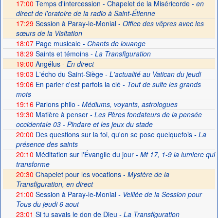
17:00
Temps d'intercession - Chapelet de la Miséricorde -
en
direct de l'oratoire de la radio à Saint-Étienne
17:29
Session à Paray-le-Monial -
Office des vêpres avec les
sœurs de la Visitation
18:07
Page musicale
- Chants de louange
18:29
Saints et témoins
- La Transfiguration
19:00
Angélus -
En direct
19:03
L'écho du Saint-Siège
- L'actualité au Vatican du jeudi
19:06
En parler c'est parfois la clé
- Tout de suite les grands
mots
19:16
Parlons philo
- Médiums, voyants, astrologues
19:30
Matière à penser
- Les Pères fondateurs de la pensée
occidentale 03 - Pindare et les jeux du stade
20:00
Des questions sur la foi, qu'on se pose quelquefois
- La
présence des saints
20:10
Méditation sur l'Évangile du jour
- Mt 17, 1-9 la lumiere qui
transforme
20:30
Chapelet pour les vocations -
Mystère de la
Transfiguration, en direct
21:00
Session à Paray-le-Monial
- Veillée de la Session pour
Tous du jeudi 6 aout
23:01
Si tu savais le don de Dieu
- La Transfiguration