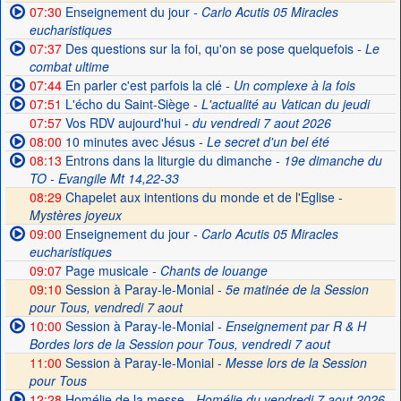
07:30
Enseignement du jour
- Carlo Acutis 05 Miracles
eucharistiques
07:37
Des questions sur la foi, qu'on se pose quelquefois
- Le
combat ultime
07:44
En parler c'est parfois la clé
- Un complexe à la fois
07:51
L'écho du Saint-Siège
- L'actualité au Vatican du jeudi
07:57
Vos RDV aujourd'hui
- du vendredi 7 aout 2026
08:00
10 minutes avec Jésus
- Le secret d'un bel été
08:13
Entrons dans la liturgie du dimanche
- 19e dimanche du
TO - Evangile Mt 14,22-33
08:29
Chapelet aux intentions du monde et de l'Eglise -
Mystères joyeux
09:00
Enseignement du jour
- Carlo Acutis 05 Miracles
eucharistiques
09:07
Page musicale
- Chants de louange
09:10
Session à Paray-le-Monial -
5e matinée de la Session
pour Tous, vendredi 7 aout
10:00
Session à Paray-le-Monial
- Enseignement par R & H
Bordes lors de la Session pour Tous, vendredi 7 aout
11:00
Session à Paray-le-Monial -
Messe lors de la Session
pour Tous
12:28
Homélie de la messe
- Homélie du vendredi 7 aout 2026