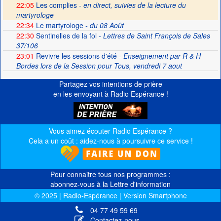
22:05
Les complies -
en direct, suivies de la lecture du
martyrologe
22:34
Le martyrologe
- du 08 Août
22:30
Sentinelles de la foi
- Lettres de Saint François de Sales
37/106
23:01
Revivre les sessions d'été
- Enseignement par R & H
Bordes lors de la Session pour Tous, vendredi 7 aout
Partagez vos intentions de prière
en les envoyant à Radio Espérance !
Vous aimez écouter Radio Espérance ?
Cela a un coût : aidez-nous à poursuivre ce service !
Pour connaitre tous nos programmes :
abonnez-vous à la Lettre d'information
© 2025 | Radio-Espérance | Version Smartphone
04 77 49 59 69
Contactez-nous