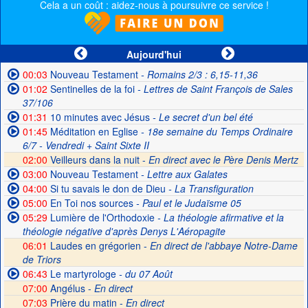
Cela a un coût : aidez-nous à poursuivre ce service !
Aujourd'hui
00:03
Nouveau Testament
- Romains 2/3 : 6,15-11,36
01:02
Sentinelles de la foi
- Lettres de Saint François de Sales
37/106
01:31
10 minutes avec Jésus
- Le secret d'un bel été
01:45
Méditation en Eglise
- 18e semaine du Temps Ordinaire
6/7 - Vendredi + Saint Sixte II
02:00
Veilleurs dans la nuit -
En direct avec le Père Denis Mertz
03:00
Nouveau Testament
- Lettre aux Galates
04:00
Si tu savais le don de Dieu
- La Transfiguration
05:00
En Toi nos sources
- Paul et le Judaïsme 05
05:29
Lumière de l'Orthodoxie
- La théologie afirmative et la
théologie négative d'après Denys L'Aéropagite
06:01
Laudes en grégorien -
En direct de l'abbaye Notre-Dame
de Triors
06:43
Le martyrologe
- du 07 Août
07:00
Angélus -
En direct
07:03
Prière du matin -
En direct