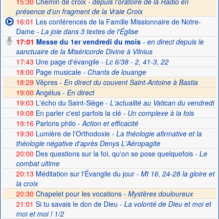
15:30
Chemin de croix -
depuis l'oratoire de la Radio en
présence d'un fragment de la Vraie Croix
16:01
Les conférences de la Famille Missionnaire de Notre-
Dame
- La joie dans 3 textes de l'Église
17:01
Messe du 1er vendredi du mois
- en direct depuis le
sanctuaire de la Miséricorde Divine à Vilnius
17:43
Une page d'évangile
- Lc 6/38 - 2, 41-3, 22
18:00
Page musicale
- Chants de louange
18:29
Vêpres -
En direct du couvent Saint-Antoine à Bastia
19:00
Angélus -
En direct
19:03
L'écho du Saint-Siège
- L'actualité au Vatican du vendredi
19:08
En parler c'est parfois la clé
- Un complexe à la fois
19:16
Parlons philo
- Action et efficacité
19:30
Lumière de l'Orthodoxie
- La théologie afirmative et la
théologie négative d'après Denys L'Aéropagite
20:00
Des questions sur la foi, qu'on se pose quelquefois
- Le
combat ultime
20:13
Méditation sur l'Évangile du jour
- Mt 16, 24-28 la gloire et
la croix
20:30
Chapelet pour les vocations -
Mystères douloureux
21:01
Si tu savais le don de Dieu
- La volonté de Dieu et moi et
moi et moi ! 1/2