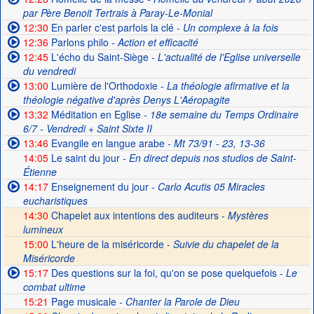
par Père Benoit Tertrais à Paray-Le-Monial
12:30
En parler c'est parfois la clé
- Un complexe à la fois
12:36
Parlons philo
- Action et efficacité
12:45
L'écho du Saint-Siège
- L'actualité de l'Eglise universelle
du vendredi
13:00
Lumière de l'Orthodoxie
- La théologie afirmative et la
théologie négative d'après Denys L'Aéropagite
13:32
Méditation en Eglise
- 18e semaine du Temps Ordinaire
6/7 - Vendredi + Saint Sixte II
13:46
Evangile en langue arabe
- Mt 73/91 - 23, 13-36
14:05
Le saint du jour
- En direct depuis nos studios de Saint-
Étienne
14:17
Enseignement du jour
- Carlo Acutis 05 Miracles
eucharistiques
14:30
Chapelet aux intentions des auditeurs -
Mystères
lumineux
15:00
L'heure de la miséricorde -
Suivie du chapelet de la
Miséricorde
15:17
Des questions sur la foi, qu'on se pose quelquefois
- Le
combat ultime
15:21
Page musicale
- Chanter la Parole de Dieu