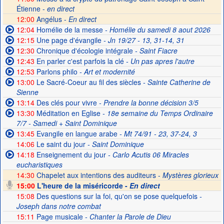
Étienne -
en direct
12:00
Angélus -
En direct
12:04
Homélie de la messe
- Homélie du samedi 8 aout 2026
12:15
Une page d'évangile
- Jn 19/27 - 13, 31-14, 31
12:30
Chronique d'écologie intégrale
- Saint Fiacre
12:43
En parler c'est parfois la clé
- Un pas apres l'autre
12:53
Parlons philo
- Art et modernité
13:00
Le Sacré-Coeur au fil des siècles
- Sainte Catherine de
Sienne
13:14
Des clés pour vivre
- Prendre la bonne décision 3/5
13:30
Méditation en Eglise
- 18e semaine du Temps Ordinaire
7/7 - Samedi + Saint Dominique
13:45
Evangile en langue arabe
- Mt 74/91 - 23, 37-24, 3
14:06
Le saint du jour
- Saint Dominique
14:18
Enseignement du jour
- Carlo Acutis 06 Miracles
eucharistiques
14:30
Chapelet aux intentions des auditeurs -
Mystères glorieux
15:00
L'heure de la miséricorde -
En direct
15:08
Des questions sur la foi, qu'on se pose quelquefois
-
Joseph dans notre combat
15:11
Page musicale
- Chanter la Parole de Dieu