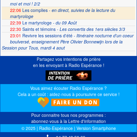
moi et moi ! 2/2
22:06
Les complies -
en direct, suivies de la lecture du
martyrologe
22:39
Le martyrologe
- du 09 Août
22:30
Saints et témoins
- Les convertis des 1ers siècles 3/3
23:01
Revivre les sessions d'été
- Itinéraire nocturne d'un coeur
boulversé, enseignement Père Olivier Bonnewijn lors de la
Session pour Tous, mardi 4 aout
Partagez vos intentions de prière
en les envoyant à Radio Espérance !
Vous aimez écouter Radio Espérance ?
Cela a un coût : aidez-nous à poursuivre ce service !
Pour connaitre tous nos programmes :
abonnez-vous à la Lettre d'information
© 2025 | Radio-Espérance | Version Smartphone