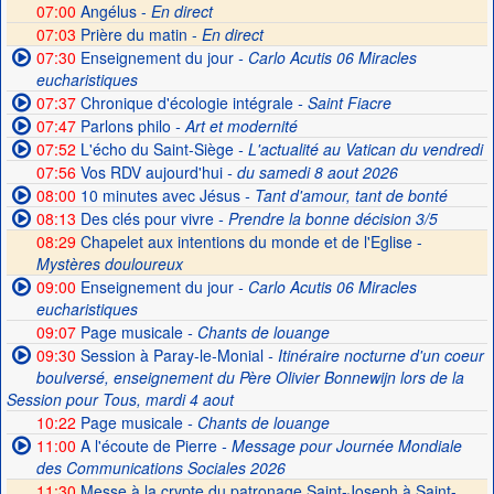
07:00
Angélus -
En direct
07:03
Prière du matin -
En direct
07:30
Enseignement du jour
- Carlo Acutis 06 Miracles
eucharistiques
07:37
Chronique d'écologie intégrale
- Saint Fiacre
07:47
Parlons philo
- Art et modernité
07:52
L'écho du Saint-Siège
- L'actualité au Vatican du vendredi
07:56
Vos RDV aujourd'hui
- du samedi 8 aout 2026
08:00
10 minutes avec Jésus
- Tant d'amour, tant de bonté
08:13
Des clés pour vivre
- Prendre la bonne décision 3/5
08:29
Chapelet aux intentions du monde et de l'Eglise -
Mystères douloureux
09:00
Enseignement du jour
- Carlo Acutis 06 Miracles
eucharistiques
09:07
Page musicale
- Chants de louange
09:30
Session à Paray-le-Monial
- Itinéraire nocturne d'un coeur
boulversé, enseignement du Père Olivier Bonnewijn lors de la
Session pour Tous, mardi 4 aout
10:22
Page musicale
- Chants de louange
11:00
A l'écoute de Pierre
- Message pour Journée Mondiale
des Communications Sociales 2026
11:30
Messe à la crypte du patronage Saint-Joseph à Saint-