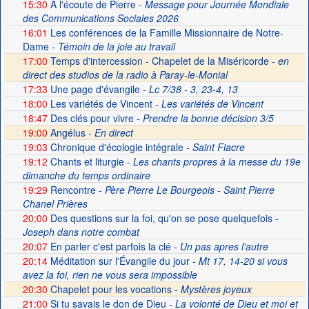
15:30
A l'écoute de Pierre
- Message pour Journée Mondiale
des Communications Sociales 2026
16:01
Les conférences de la Famille Missionnaire de Notre-
Dame
- Témoin de la joie au travail
17:00
Temps d'intercession - Chapelet de la Miséricorde -
en
direct des studios de la radio à Paray-le-Monial
17:33
Une page d'évangile
- Lc 7/38 - 3, 23-4, 13
18:00
Les variétés de Vincent
- Les variétés de Vincent
18:47
Des clés pour vivre
- Prendre la bonne décision 3/5
19:00
Angélus -
En direct
19:03
Chronique d'écologie intégrale
- Saint Fiacre
19:12
Chants et liturgie
- Les chants propres à la messe du 19e
dimanche du temps ordinaire
19:29
Rencontre
- Père Pierre Le Bourgeois - Saint Pierre
Chanel Prières
20:00
Des questions sur la foi, qu'on se pose quelquefois
-
Joseph dans notre combat
20:07
En parler c'est parfois la clé
- Un pas apres l'autre
20:14
Méditation sur l'Évangile du jour
- Mt 17, 14-20 si vous
avez la foi, rien ne vous sera impossible
20:30
Chapelet pour les vocations -
Mystères joyeux
21:00
Si tu savais le don de Dieu
- La volonté de Dieu et moi et