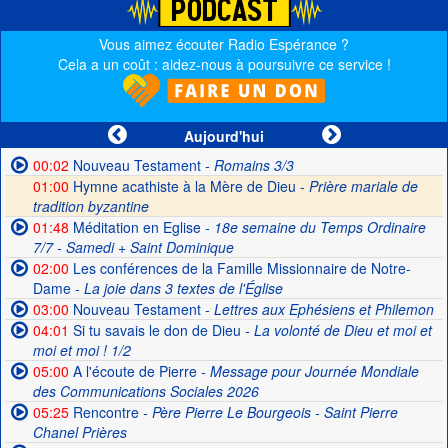
Vous aimez écouter Radio Espérance ?
Cela a un coût : aidez-nous à poursuivre ce service !
Aujourd'hui
00:02
Nouveau Testament
- Romains 3/3
01:00
Hymne acathiste à la Mère de Dieu -
Prière mariale de
tradition byzantine
01:48
Méditation en Eglise
- 18e semaine du Temps Ordinaire
7/7 - Samedi + Saint Dominique
02:00
Les conférences de la Famille Missionnaire de Notre-
Dame
- La joie dans 3 textes de l'Église
03:00
Nouveau Testament
- Lettres aux Ephésiens et Philemon
04:01
Si tu savais le don de Dieu
- La volonté de Dieu et moi et
moi et moi ! 1/2
05:00
A l'écoute de Pierre
- Message pour Journée Mondiale
des Communications Sociales 2026
05:25
Rencontre
- Père Pierre Le Bourgeois - Saint Pierre
Chanel Prières