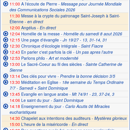
11:00
A l'écoute de Pierre
- Message pour Journée Mondiale
des Communications Sociales 2026
11:30
Messe à la crypte du patronage Saint-Joseph à Saint-
Étienne -
en direct
12:00
Angélus -
En direct
12:04
Homélie de la messe
- Homélie du samedi 8 aout 2026
12:15
Une page d'évangile
- Jn 19/27 - 13, 31-14, 31
12:30
Chronique d'écologie intégrale
- Saint Fiacre
12:43
En parler c'est parfois la clé
- Un pas apres l'autre
12:53
Parlons philo
- Art et modernité
13:00
Le Sacré-Coeur au fil des siècles
- Sainte Catherine de
Sienne
13:14
Des clés pour vivre
- Prendre la bonne décision 3/5
13:30
Méditation en Eglise
- 18e semaine du Temps Ordinaire
7/7 - Samedi + Saint Dominique
13:45
Evangile en langue arabe
- Mt 74/91 - 23, 37-24, 3
14:06
Le saint du jour
- Saint Dominique
14:18
Enseignement du jour
- Carlo Acutis 06 Miracles
eucharistiques
14:30
Chapelet aux intentions des auditeurs -
Mystères glorieux
15:00
L'heure de la miséricorde -
En direct