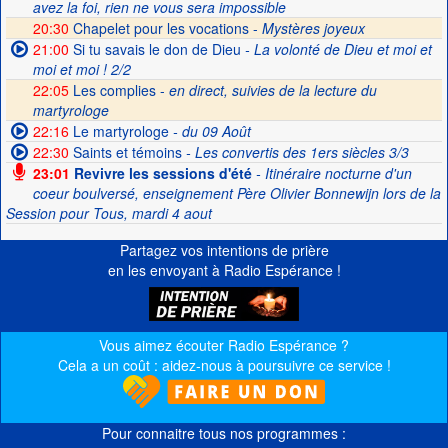
avez la foi, rien ne vous sera impossible
20:30
Chapelet pour les vocations -
Mystères joyeux
21:00
Si tu savais le don de Dieu
- La volonté de Dieu et moi et
moi et moi ! 2/2
22:05
Les complies -
en direct, suivies de la lecture du
martyrologe
22:16
Le martyrologe
- du 09 Août
22:30
Saints et témoins
- Les convertis des 1ers siècles 3/3
23:01
Revivre les sessions d'été
- Itinéraire nocturne d'un
coeur boulversé, enseignement Père Olivier Bonnewijn lors de la
Session pour Tous, mardi 4 aout
Partagez vos intentions de prière
en les envoyant à Radio Espérance !
Vous aimez écouter Radio Espérance ?
Cela a un coût : aidez-nous à poursuivre ce service !
Pour connaitre tous nos programmes :