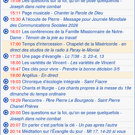
15:08
Des questions sur la foi, qu'on se pose quelquefois
-
Joseph dans notre combat
15:11
Page musicale
- Chanter la Parole de Dieu
15:30
A l'écoute de Pierre
- Message pour Journée Mondiale
des Communications Sociales 2026
16:01
Les conférences de la Famille Missionnaire de Notre-
Dame
- Témoin de la joie au travail
17:00
Temps d'intercession - Chapelet de la Miséricorde -
en
direct des studios de la radio à Paray-le-Monial
17:33
Une page d'évangile
- Lc 7/38 - 3, 23-4, 13
18:00
Les variétés de Vincent
- Les variétés de Vincent
18:47
Des clés pour vivre
- Prendre la bonne décision 3/5
19:00
Angélus -
En direct
19:03
Chronique d'écologie intégrale
- Saint Fiacre
19:12
Chants et liturgie
- Les chants propres à la messe du 19e
dimanche du temps ordinaire
19:29
Rencontre
- Père Pierre Le Bourgeois - Saint Pierre
Chanel Prières
20:00
Des questions sur la foi, qu'on se pose quelquefois
-
Joseph dans notre combat
20:07
En parler c'est parfois la clé
- Un pas apres l'autre
20:14
Méditation sur l'Évangile du jour
- Mt 17, 14-20 si vous