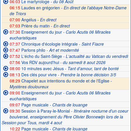
06:03
Le martyrologe
- du 08 Août
06:15
Laudes en grégorien -
En direct de l'abbaye Notre-Dame
de Triors
07:00
Angélus -
En direct
07:03
Prière du matin -
En direct
07:30
Enseignement du jour
- Carlo Acutis 06 Miracles
eucharistiques
07:37
Chronique d'écologie intégrale
- Saint Fiacre
07:47
Parlons philo
- Art et modernité
07:52
L'écho du Saint-Siège
- L'actualité au Vatican du vendredi
07:56
Vos RDV aujourd'hui
- du samedi 8 aout 2026
08:00
10 minutes avec Jésus
- Tant d'amour, tant de bonté
08:13
Des clés pour vivre
- Prendre la bonne décision 3/5
08:29
Chapelet aux intentions du monde et de l'Eglise -
Mystères douloureux
09:00
Enseignement du jour
- Carlo Acutis 06 Miracles
eucharistiques
09:07
Page musicale
- Chants de louange
09:30
Session à Paray-le-Monial
- Itinéraire nocturne d'un coeur
boulversé, enseignement du Père Olivier Bonnewijn lors de la
Session pour Tous, mardi 4 aout
10:22
Page musicale
- Chants de louange