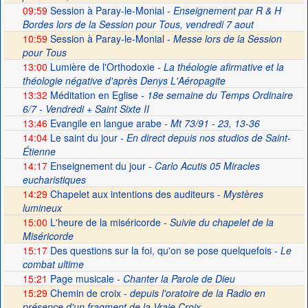
09:59
Session à Paray-le-Monial
- Enseignement par R & H
Bordes lors de la Session pour Tous, vendredi 7 aout
10:59
Session à Paray-le-Monial -
Messe lors de la Session
pour Tous
13:00
Lumière de l'Orthodoxie
- La théologie afirmative et la
théologie négative d'après Denys L'Aéropagite
13:32
Méditation en Eglise
- 18e semaine du Temps Ordinaire
6/7 - Vendredi + Saint Sixte II
13:46
Evangile en langue arabe
- Mt 73/91 - 23, 13-36
14:04
Le saint du jour
- En direct depuis nos studios de Saint-
Étienne
14:17
Enseignement du jour
- Carlo Acutis 05 Miracles
eucharistiques
14:29
Chapelet aux intentions des auditeurs -
Mystères
lumineux
15:00
L'heure de la miséricorde -
Suivie du chapelet de la
Miséricorde
15:17
Des questions sur la foi, qu'on se pose quelquefois
- Le
combat ultime
15:21
Page musicale
- Chanter la Parole de Dieu
15:29
Chemin de croix -
depuis l'oratoire de la Radio en
présence d'un fragment de la Vraie Croix