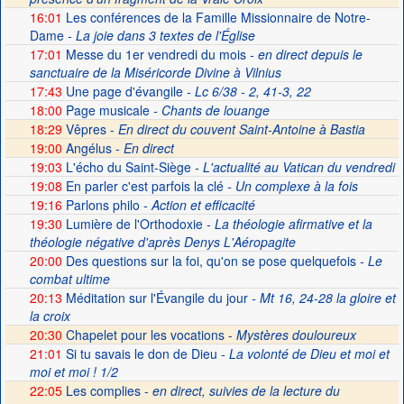
16:01
Les conférences de la Famille Missionnaire de Notre-
Dame
- La joie dans 3 textes de l'Église
17:01
Messe du 1er vendredi du mois
- en direct depuis le
sanctuaire de la Miséricorde Divine à Vilnius
17:43
Une page d'évangile
- Lc 6/38 - 2, 41-3, 22
18:00
Page musicale
- Chants de louange
18:29
Vêpres -
En direct du couvent Saint-Antoine à Bastia
19:00
Angélus -
En direct
19:03
L'écho du Saint-Siège
- L'actualité au Vatican du vendredi
19:08
En parler c'est parfois la clé
- Un complexe à la fois
19:16
Parlons philo
- Action et efficacité
19:30
Lumière de l'Orthodoxie
- La théologie afirmative et la
théologie négative d'après Denys L'Aéropagite
20:00
Des questions sur la foi, qu'on se pose quelquefois
- Le
combat ultime
20:13
Méditation sur l'Évangile du jour
- Mt 16, 24-28 la gloire et
la croix
20:30
Chapelet pour les vocations -
Mystères douloureux
21:01
Si tu savais le don de Dieu
- La volonté de Dieu et moi et
moi et moi ! 1/2
22:05
Les complies -
en direct, suivies de la lecture du