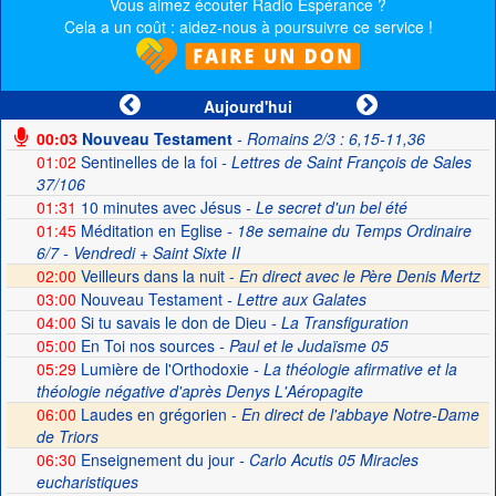
Vous aimez écouter Radio Espérance ?
Cela a un coût : aidez-nous à poursuivre ce service !
Aujourd'hui
00:03
Nouveau Testament
- Romains 2/3 : 6,15-11,36
01:02
Sentinelles de la foi
- Lettres de Saint François de Sales
37/106
01:31
10 minutes avec Jésus
- Le secret d'un bel été
01:45
Méditation en Eglise
- 18e semaine du Temps Ordinaire
6/7 - Vendredi + Saint Sixte II
02:00
Veilleurs dans la nuit -
En direct avec le Père Denis Mertz
03:00
Nouveau Testament
- Lettre aux Galates
04:00
Si tu savais le don de Dieu
- La Transfiguration
05:00
En Toi nos sources
- Paul et le Judaïsme 05
05:29
Lumière de l'Orthodoxie
- La théologie afirmative et la
théologie négative d'après Denys L'Aéropagite
06:00
Laudes en grégorien -
En direct de l'abbaye Notre-Dame
de Triors
06:30
Enseignement du jour
- Carlo Acutis 05 Miracles
eucharistiques