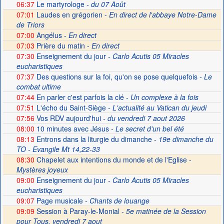
06:37
Le martyrologe
- du 07 Août
07:01
Laudes en grégorien -
En direct de l'abbaye Notre-Dame
de Triors
07:00
Angélus -
En direct
07:03
Prière du matin -
En direct
07:30
Enseignement du jour
- Carlo Acutis 05 Miracles
eucharistiques
07:37
Des questions sur la foi, qu'on se pose quelquefois
- Le
combat ultime
07:44
En parler c'est parfois la clé
- Un complexe à la fois
07:51
L'écho du Saint-Siège
- L'actualité au Vatican du jeudi
07:56
Vos RDV aujourd'hui
- du vendredi 7 aout 2026
08:00
10 minutes avec Jésus
- Le secret d'un bel été
08:13
Entrons dans la liturgie du dimanche
- 19e dimanche du
TO - Evangile Mt 14,22-33
08:30
Chapelet aux intentions du monde et de l'Eglise -
Mystères joyeux
09:00
Enseignement du jour
- Carlo Acutis 05 Miracles
eucharistiques
09:07
Page musicale
- Chants de louange
09:09
Session à Paray-le-Monial -
5e matinée de la Session
pour Tous, vendredi 7 aout