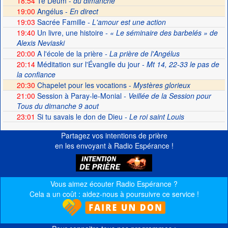
18:54
Te Deum -
du dimanche
19:00
Angélus -
En direct
19:03
Sacrée Famille
- L'amour est une action
19:40
Un livre, une histoire
- « Le séminaire des barbelés » de
Alexis Neviaski
20:00
A l'école de la prière
- La prière de l'Angélus
20:14
Méditation sur l'Évangile du jour
- Mt 14, 22-33 le pas de
la confiance
20:30
Chapelet pour les vocations -
Mystères glorieux
21:00
Session à Paray-le-Monial
- Veillée de la Session pour
Tous du dimanche 9 aout
23:01
Si tu savais le don de Dieu
- Le roi saint Louis
Partagez vos intentions de prière
en les envoyant à Radio Espérance !
Vous aimez écouter Radio Espérance ?
Cela a un coût : aidez-nous à poursuivre ce service !