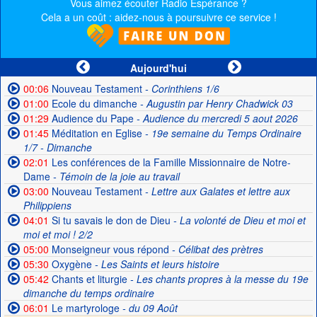
Vous aimez écouter Radio Espérance ?
Cela a un coût : aidez-nous à poursuivre ce service !
Aujourd'hui
00:06
Nouveau Testament
- Corinthiens 1/6
01:00
Ecole du dimanche
- Augustin par Henry Chadwick 03
01:29
Audience du Pape
- Audience du mercredi 5 aout 2026
01:45
Méditation en Eglise
- 19e semaine du Temps Ordinaire
1/7 - Dimanche
02:01
Les conférences de la Famille Missionnaire de Notre-
Dame
- Témoin de la joie au travail
03:00
Nouveau Testament
- Lettre aux Galates et lettre aux
Philippiens
04:01
Si tu savais le don de Dieu
- La volonté de Dieu et moi et
moi et moi ! 2/2
05:00
Monseigneur vous répond
- Célibat des prètres
05:30
Oxygène
- Les Saints et leurs histoire
05:42
Chants et liturgie
- Les chants propres à la messe du 19e
dimanche du temps ordinaire
06:01
Le martyrologe
- du 09 Août