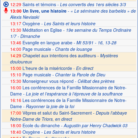
12:29
Saints et témoins
- Les convertis des 1ers siècles 3/3
13:00
Un livre, une histoire
- « Le séminaire des barbelés » de
Alexis Neviaski
13:17
Oxygène
- Les Saints et leurs histoire
13:30
Méditation en Eglise
- 19e semaine du Temps Ordinaire
1/7 - Dimanche
13:46
Evangile en langue arabe
- Mt 53/91 - 16, 13-28
14:00
Page musicale
- Chants de louange
14:29
Chapelet aux intentions des auditeurs -
Mystères
douloureux
15:00
L'heure de la miséricorde -
En direct
15:10
Page musicale
- Chanter la Parole de Dieu
15:30
Monseigneur vous répond
- Célibat des prètres
16:00
Les conférences de la Famille Missionnaire de Notre-
Dame
- La joie et l’espérance à l’épreuve de la souffrance
16:16
Les conférences de la Famille Missionnaire de Notre-
Dame
- Rayonner la joie de la foi
17:00
Vêpres et salut du Saint-Sacrement -
Depuis l'abbaye
Notre-Dame de Triors, en direct
18:00
Ecole du dimanche
- Augustin par Henry Chadwick 03
18:40
Oxygène
- Les Saints et leurs histoire