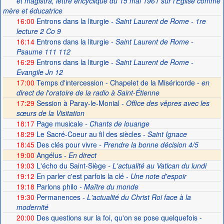
et magistra, lettre encyclique du 15 mai 1961 sur l'Église comme
mère et éducatrice
16:00
Entrons dans la liturgie
- Saint Laurent de Rome - 1re
lecture 2 Co 9
16:14
Entrons dans la liturgie
- Saint Laurent de Rome -
Psaume 111 112
16:29
Entrons dans la liturgie
- Saint Laurent de Rome -
Evangile Jn 12
17:00
Temps d'intercession - Chapelet de la Miséricorde -
en
direct de l'oratoire de la radio à Saint-Étienne
17:29
Session à Paray-le-Monial -
Office des vêpres avec les
sœurs de la Visitation
18:17
Page musicale
- Chants de louange
18:29
Le Sacré-Coeur au fil des siècles
- Saint Ignace
18:45
Des clés pour vivre
- Prendre la bonne décision 4/5
19:00
Angélus -
En direct
19:03
L'écho du Saint-Siège
- L'actualité au Vatican du lundi
19:12
En parler c'est parfois la clé
- Une note d'espoir
19:18
Parlons philo
- Maître du monde
19:30
Permanences
- L'actualité du Christ Roi face à la
modernité
20:00
Des questions sur la foi, qu'on se pose quelquefois
-