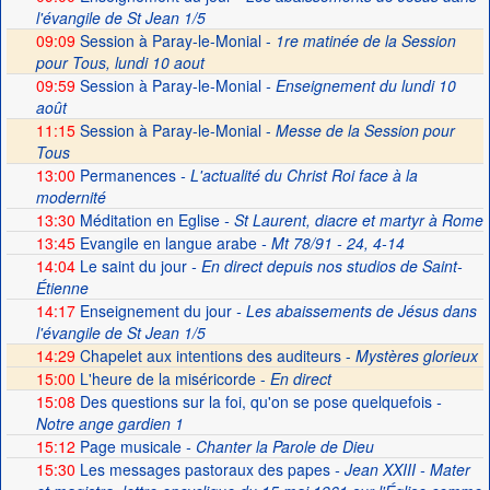
l'évangile de St Jean 1/5
09:09
Session à Paray-le-Monial -
1re matinée de la Session
pour Tous, lundi 10 aout
09:59
Session à Paray-le-Monial
- Enseignement du lundi 10
août
11:15
Session à Paray-le-Monial -
Messe de la Session pour
Tous
13:00
Permanences
- L'actualité du Christ Roi face à la
modernité
13:30
Méditation en Eglise
- St Laurent, diacre et martyr à Rome
13:45
Evangile en langue arabe
- Mt 78/91 - 24, 4-14
14:04
Le saint du jour
- En direct depuis nos studios de Saint-
Étienne
14:17
Enseignement du jour
- Les abaissements de Jésus dans
l'évangile de St Jean 1/5
14:29
Chapelet aux intentions des auditeurs -
Mystères glorieux
15:00
L'heure de la miséricorde -
En direct
15:08
Des questions sur la foi, qu'on se pose quelquefois
-
Notre ange gardien 1
15:12
Page musicale
- Chanter la Parole de Dieu
15:30
Les messages pastoraux des papes
- Jean XXIII - Mater