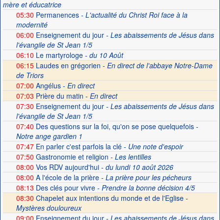
mère et éducatrice
05:30
Permanences
- L'actualité du Christ Roi face à la
modernité
06:00
Enseignement du jour
- Les abaissements de Jésus dans
l'évangile de St Jean 1/5
06:10
Le martyrologe
- du 10 Août
06:15
Laudes en grégorien -
En direct de l'abbaye Notre-Dame
de Triors
07:00
Angélus -
En direct
07:03
Prière du matin -
En direct
07:30
Enseignement du jour
- Les abaissements de Jésus dans
l'évangile de St Jean 1/5
07:40
Des questions sur la foi, qu'on se pose quelquefois
-
Notre ange gardien 1
07:47
En parler c'est parfois la clé
- Une note d'espoir
07:50
Gastronomie et religion
- Les lentilles
08:00
Vos RDV aujourd'hui
- du lundi 10 août 2026
08:00
A l'école de la prière
- La prière pour les pécheurs
08:13
Des clés pour vivre
- Prendre la bonne décision 4/5
08:30
Chapelet aux intentions du monde et de l'Eglise -
Mystères douloureux
09:00
Enseignement du jour
- Les abaissements de Jésus dans