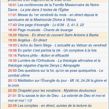
16:01
Les conférences de la Famille Missionnaire de Notre-
Dame
- La joie dans 3 textes de l'Église
17:01
Messe du 1er vendredi du mois
- en direct depuis le
sanctuaire de la Miséricorde Divine à Vilnius
17:43
Une page d'évangile
- Lc 6/38 - 2, 41-3, 22
18:00
Page musicale
- Chants de louange
18:29
Vêpres -
En direct du couvent Saint-Antoine à Bastia
19:00
Angélus -
En direct
19:03
L'écho du Saint-Siège
- L'actualité au Vatican du vendredi
19:08
En parler c'est parfois la clé
- Un complexe à la fois
19:16
Parlons philo
- Action et efficacité
19:30
Lumière de l'Orthodoxie
- La théologie afirmative et la
théologie négative d'après Denys L'Aéropagite
20:00
Des questions sur la foi, qu'on se pose quelquefois
- Le
combat ultime
20:13
Méditation sur l'Évangile du jour
- Mt 16, 24-28 la gloire et
la croix
20:30
Chapelet pour les vocations -
Mystères douloureux
21:01
Si tu savais le don de Dieu
- La volonté de Dieu et moi et
moi et moi ! 1/2
22:05
Les complies -
en direct, suivies de la lecture du