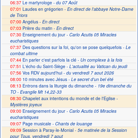
06:37
Le martyrologe
- du 07 Août
07:01
Laudes en grégorien -
En direct de l'abbaye Notre-Dame
de Triors
07:00
Angélus -
En direct
07:03
Prière du matin -
En direct
07:30
Enseignement du jour
- Carlo Acutis 05 Miracles
eucharistiques
07:37
Des questions sur la foi, qu'on se pose quelquefois
- Le
combat ultime
07:44
En parler c'est parfois la clé
- Un complexe à la fois
07:51
L'écho du Saint-Siège
- L'actualité au Vatican du jeudi
07:56
Vos RDV aujourd'hui
- du vendredi 7 aout 2026
08:00
10 minutes avec Jésus
- Le secret d'un bel été
08:13
Entrons dans la liturgie du dimanche
- 19e dimanche du
TO - Evangile Mt 14,22-33
08:30
Chapelet aux intentions du monde et de l'Eglise -
Mystères joyeux
09:00
Enseignement du jour
- Carlo Acutis 05 Miracles
eucharistiques
09:07
Page musicale
- Chants de louange
09:09
Session à Paray-le-Monial -
5e matinée de la Session
pour Tous, vendredi 7 aout