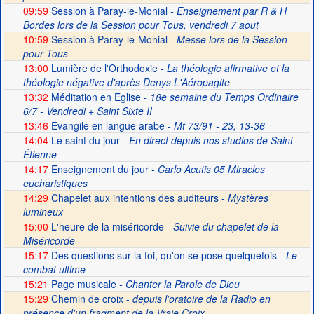
09:59
Session à Paray-le-Monial
- Enseignement par R & H
Bordes lors de la Session pour Tous, vendredi 7 aout
10:59
Session à Paray-le-Monial -
Messe lors de la Session
pour Tous
13:00
Lumière de l'Orthodoxie
- La théologie afirmative et la
théologie négative d'après Denys L'Aéropagite
13:32
Méditation en Eglise
- 18e semaine du Temps Ordinaire
6/7 - Vendredi + Saint Sixte II
13:46
Evangile en langue arabe
- Mt 73/91 - 23, 13-36
14:04
Le saint du jour
- En direct depuis nos studios de Saint-
Étienne
14:17
Enseignement du jour
- Carlo Acutis 05 Miracles
eucharistiques
14:29
Chapelet aux intentions des auditeurs -
Mystères
lumineux
15:00
L'heure de la miséricorde -
Suivie du chapelet de la
Miséricorde
15:17
Des questions sur la foi, qu'on se pose quelquefois
- Le
combat ultime
15:21
Page musicale
- Chanter la Parole de Dieu
15:29
Chemin de croix -
depuis l'oratoire de la Radio en
présence d'un fragment de la Vraie Croix