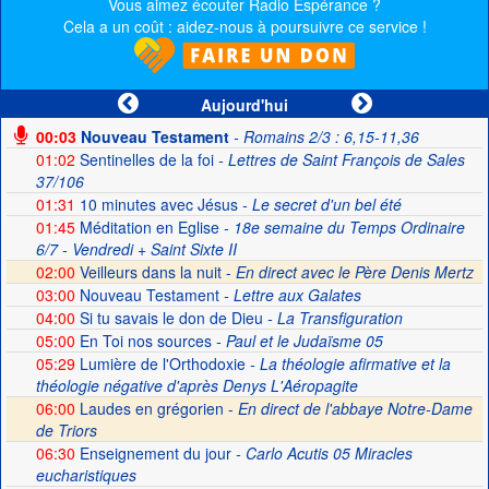
Vous aimez écouter Radio Espérance ?
Cela a un coût : aidez-nous à poursuivre ce service !
Aujourd'hui
00:03
Nouveau Testament
- Romains 2/3 : 6,15-11,36
01:02
Sentinelles de la foi
- Lettres de Saint François de Sales
37/106
01:31
10 minutes avec Jésus
- Le secret d'un bel été
01:45
Méditation en Eglise
- 18e semaine du Temps Ordinaire
6/7 - Vendredi + Saint Sixte II
02:00
Veilleurs dans la nuit -
En direct avec le Père Denis Mertz
03:00
Nouveau Testament
- Lettre aux Galates
04:00
Si tu savais le don de Dieu
- La Transfiguration
05:00
En Toi nos sources
- Paul et le Judaïsme 05
05:29
Lumière de l'Orthodoxie
- La théologie afirmative et la
théologie négative d'après Denys L'Aéropagite
06:00
Laudes en grégorien -
En direct de l'abbaye Notre-Dame
de Triors
06:30
Enseignement du jour
- Carlo Acutis 05 Miracles
eucharistiques