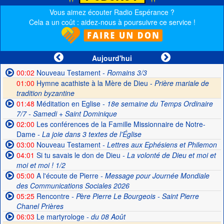
Vous aimez écouter Radio Espérance ?
Cela a un coût : aidez-nous à poursuivre ce service !
Aujourd'hui
00:02
Nouveau Testament
- Romains 3/3
01:00
Hymne acathiste à la Mère de Dieu -
Prière mariale de
tradition byzantine
01:48
Méditation en Eglise
- 18e semaine du Temps Ordinaire
7/7 - Samedi + Saint Dominique
02:00
Les conférences de la Famille Missionnaire de Notre-
Dame
- La joie dans 3 textes de l'Église
03:00
Nouveau Testament
- Lettres aux Ephésiens et Philemon
04:01
Si tu savais le don de Dieu
- La volonté de Dieu et moi et
moi et moi ! 1/2
05:00
A l'écoute de Pierre
- Message pour Journée Mondiale
des Communications Sociales 2026
05:25
Rencontre
- Père Pierre Le Bourgeois - Saint Pierre
Chanel Prières
06:03
Le martyrologe
- du 08 Août