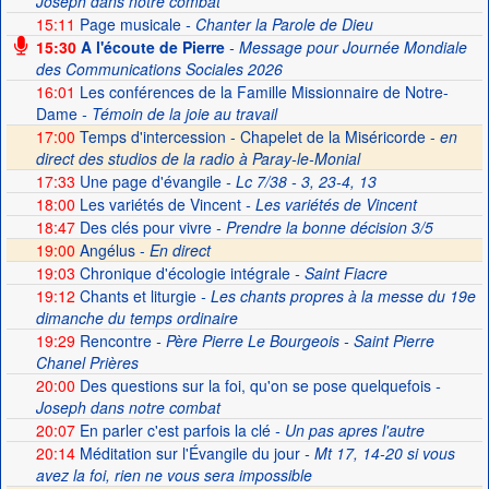
Joseph dans notre combat
15:11
Page musicale
- Chanter la Parole de Dieu
15:30
A l'écoute de Pierre
- Message pour Journée Mondiale
des Communications Sociales 2026
16:01
Les conférences de la Famille Missionnaire de Notre-
Dame
- Témoin de la joie au travail
17:00
Temps d'intercession - Chapelet de la Miséricorde -
en
direct des studios de la radio à Paray-le-Monial
17:33
Une page d'évangile
- Lc 7/38 - 3, 23-4, 13
18:00
Les variétés de Vincent
- Les variétés de Vincent
18:47
Des clés pour vivre
- Prendre la bonne décision 3/5
19:00
Angélus -
En direct
19:03
Chronique d'écologie intégrale
- Saint Fiacre
19:12
Chants et liturgie
- Les chants propres à la messe du 19e
dimanche du temps ordinaire
19:29
Rencontre
- Père Pierre Le Bourgeois - Saint Pierre
Chanel Prières
20:00
Des questions sur la foi, qu'on se pose quelquefois
-
Joseph dans notre combat
20:07
En parler c'est parfois la clé
- Un pas apres l'autre
20:14
Méditation sur l'Évangile du jour
- Mt 17, 14-20 si vous
avez la foi, rien ne vous sera impossible