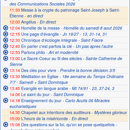
des Communications Sociales 2026
11:30
Messe à la crypte du patronage Saint-Joseph à Saint-
Étienne -
en direct
12:00
Angélus -
En direct
12:04
Homélie de la messe
- Homélie du samedi 8 aout 2026
12:15
Une page d'évangile
- Jn 19/27 - 13, 31-14, 31
12:30
Chronique d'écologie intégrale
- Saint Fiacre
12:43
En parler c'est parfois la clé
- Un pas apres l'autre
12:53
Parlons philo
- Art et modernité
13:00
Le Sacré-Coeur au fil des siècles
- Sainte Catherine de
Sienne
13:14
Des clés pour vivre
- Prendre la bonne décision 3/5
13:30
Méditation en Eglise
- 18e semaine du Temps Ordinaire
7/7 - Samedi + Saint Dominique
13:45
Evangile en langue arabe
- Mt 74/91 - 23, 37-24, 3
14:06
Le saint du jour
- Saint Dominique
14:18
Enseignement du jour
- Carlo Acutis 06 Miracles
eucharistiques
14:30
Chapelet aux intentions des auditeurs -
Mystères glorieux
15:00
L'heure de la miséricorde -
En direct
15:08
Des questions sur la foi, qu'on se pose quelquefois
-