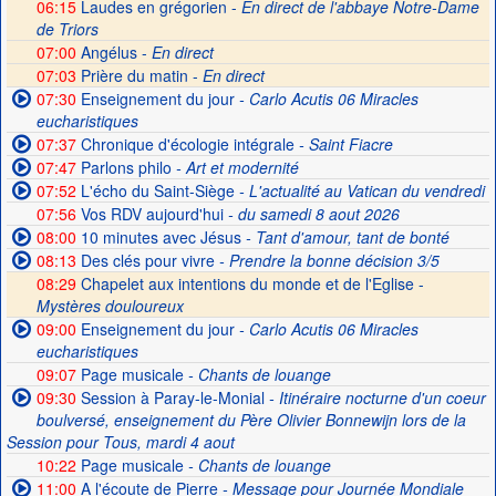
06:15
Laudes en grégorien -
En direct de l'abbaye Notre-Dame
de Triors
07:00
Angélus -
En direct
07:03
Prière du matin -
En direct
07:30
Enseignement du jour
- Carlo Acutis 06 Miracles
eucharistiques
07:37
Chronique d'écologie intégrale
- Saint Fiacre
07:47
Parlons philo
- Art et modernité
07:52
L'écho du Saint-Siège
- L'actualité au Vatican du vendredi
07:56
Vos RDV aujourd'hui
- du samedi 8 aout 2026
08:00
10 minutes avec Jésus
- Tant d'amour, tant de bonté
08:13
Des clés pour vivre
- Prendre la bonne décision 3/5
08:29
Chapelet aux intentions du monde et de l'Eglise -
Mystères douloureux
09:00
Enseignement du jour
- Carlo Acutis 06 Miracles
eucharistiques
09:07
Page musicale
- Chants de louange
09:30
Session à Paray-le-Monial
- Itinéraire nocturne d'un coeur
boulversé, enseignement du Père Olivier Bonnewijn lors de la
Session pour Tous, mardi 4 aout
10:22
Page musicale
- Chants de louange
11:00
A l'écoute de Pierre
- Message pour Journée Mondiale