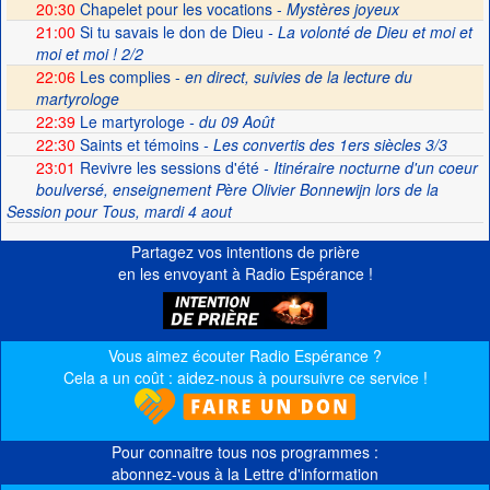
20:30
Chapelet pour les vocations -
Mystères joyeux
21:00
Si tu savais le don de Dieu
- La volonté de Dieu et moi et
moi et moi ! 2/2
22:06
Les complies -
en direct, suivies de la lecture du
martyrologe
22:39
Le martyrologe
- du 09 Août
22:30
Saints et témoins
- Les convertis des 1ers siècles 3/3
23:01
Revivre les sessions d'été
- Itinéraire nocturne d'un coeur
boulversé, enseignement Père Olivier Bonnewijn lors de la
Session pour Tous, mardi 4 aout
Partagez vos intentions de prière
en les envoyant à Radio Espérance !
Vous aimez écouter Radio Espérance ?
Cela a un coût : aidez-nous à poursuivre ce service !
Pour connaitre tous nos programmes :
abonnez-vous à la Lettre d'information