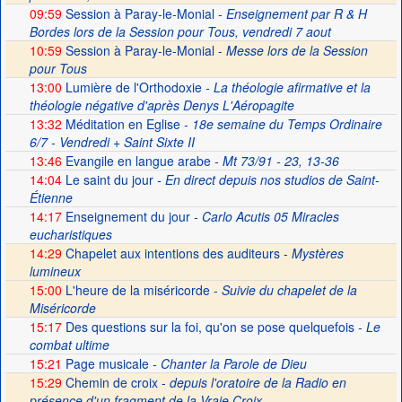
09:59
Session à Paray-le-Monial
- Enseignement par R & H
Bordes lors de la Session pour Tous, vendredi 7 aout
10:59
Session à Paray-le-Monial -
Messe lors de la Session
pour Tous
13:00
Lumière de l'Orthodoxie
- La théologie afirmative et la
théologie négative d'après Denys L'Aéropagite
13:32
Méditation en Eglise
- 18e semaine du Temps Ordinaire
6/7 - Vendredi + Saint Sixte II
13:46
Evangile en langue arabe
- Mt 73/91 - 23, 13-36
14:04
Le saint du jour
- En direct depuis nos studios de Saint-
Étienne
14:17
Enseignement du jour
- Carlo Acutis 05 Miracles
eucharistiques
14:29
Chapelet aux intentions des auditeurs -
Mystères
lumineux
15:00
L'heure de la miséricorde -
Suivie du chapelet de la
Miséricorde
15:17
Des questions sur la foi, qu'on se pose quelquefois
- Le
combat ultime
15:21
Page musicale
- Chanter la Parole de Dieu
15:29
Chemin de croix -
depuis l'oratoire de la Radio en
présence d'un fragment de la Vraie Croix