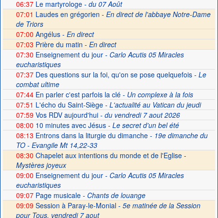
06:37
Le martyrologe
- du 07 Août
07:01
Laudes en grégorien -
En direct de l'abbaye Notre-Dame
de Triors
07:00
Angélus -
En direct
07:03
Prière du matin -
En direct
07:30
Enseignement du jour
- Carlo Acutis 05 Miracles
eucharistiques
07:37
Des questions sur la foi, qu'on se pose quelquefois
- Le
combat ultime
07:44
En parler c'est parfois la clé
- Un complexe à la fois
07:51
L'écho du Saint-Siège
- L'actualité au Vatican du jeudi
07:59
Vos RDV aujourd'hui
- du vendredi 7 aout 2026
08:00
10 minutes avec Jésus
- Le secret d'un bel été
08:13
Entrons dans la liturgie du dimanche
- 19e dimanche du
TO - Evangile Mt 14,22-33
08:30
Chapelet aux intentions du monde et de l'Eglise -
Mystères joyeux
09:00
Enseignement du jour
- Carlo Acutis 05 Miracles
eucharistiques
09:07
Page musicale
- Chants de louange
09:09
Session à Paray-le-Monial -
5e matinée de la Session
pour Tous, vendredi 7 aout