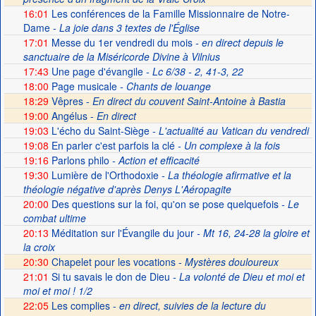
16:01
Les conférences de la Famille Missionnaire de Notre-
Dame
- La joie dans 3 textes de l'Église
17:01
Messe du 1er vendredi du mois
- en direct depuis le
sanctuaire de la Miséricorde Divine à Vilnius
17:43
Une page d'évangile
- Lc 6/38 - 2, 41-3, 22
18:00
Page musicale
- Chants de louange
18:29
Vêpres -
En direct du couvent Saint-Antoine à Bastia
19:00
Angélus -
En direct
19:03
L'écho du Saint-Siège
- L'actualité au Vatican du vendredi
19:08
En parler c'est parfois la clé
- Un complexe à la fois
19:16
Parlons philo
- Action et efficacité
19:30
Lumière de l'Orthodoxie
- La théologie afirmative et la
théologie négative d'après Denys L'Aéropagite
20:00
Des questions sur la foi, qu'on se pose quelquefois
- Le
combat ultime
20:13
Méditation sur l'Évangile du jour
- Mt 16, 24-28 la gloire et
la croix
20:30
Chapelet pour les vocations -
Mystères douloureux
21:01
Si tu savais le don de Dieu
- La volonté de Dieu et moi et
moi et moi ! 1/2
22:05
Les complies -
en direct, suivies de la lecture du