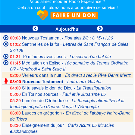
Vous aimez écouter Radio Espérance ?
Cela a un coût : aidez-nous à poursuivre ce service !
Aujourd'hui
00:03
Nouveau Testament
- Romains 2/3 : 6,15-11,36
01:02
Sentinelles de la foi
- Lettres de Saint François de Sales
37/106
01:31
10 minutes avec Jésus
- Le secret d'un bel été
01:45
Méditation en Eglise
- 18e semaine du Temps Ordinaire
6/7 - Vendredi + Saint Sixte II
02:00
Veilleurs dans la nuit -
En direct avec le Père Denis Mertz
03:00
Nouveau Testament
- Lettre aux Galates
04:00
Si tu savais le don de Dieu
- La Transfiguration
05:00
En Toi nos sources
- Paul et le Judaïsme 05
05:29
Lumière de l'Orthodoxie
- La théologie afirmative et la
théologie négative d'après Denys L'Aéropagite
06:00
Laudes en grégorien -
En direct de l'abbaye Notre-Dame
de Triors
06:30
Enseignement du jour
- Carlo Acutis 05 Miracles
eucharistiques