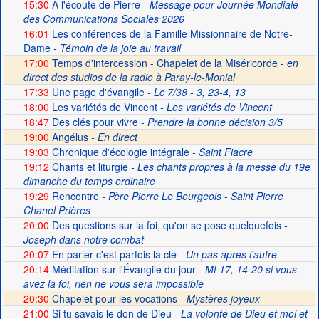
15:30
A l'écoute de Pierre
- Message pour Journée Mondiale
des Communications Sociales 2026
16:01
Les conférences de la Famille Missionnaire de Notre-
Dame
- Témoin de la joie au travail
17:00
Temps d'intercession - Chapelet de la Miséricorde -
en
direct des studios de la radio à Paray-le-Monial
17:33
Une page d'évangile
- Lc 7/38 - 3, 23-4, 13
18:00
Les variétés de Vincent
- Les variétés de Vincent
18:47
Des clés pour vivre
- Prendre la bonne décision 3/5
19:00
Angélus -
En direct
19:03
Chronique d'écologie intégrale
- Saint Fiacre
19:12
Chants et liturgie
- Les chants propres à la messe du 19e
dimanche du temps ordinaire
19:29
Rencontre
- Père Pierre Le Bourgeois - Saint Pierre
Chanel Prières
20:00
Des questions sur la foi, qu'on se pose quelquefois
-
Joseph dans notre combat
20:07
En parler c'est parfois la clé
- Un pas apres l'autre
20:14
Méditation sur l'Évangile du jour
- Mt 17, 14-20 si vous
avez la foi, rien ne vous sera impossible
20:30
Chapelet pour les vocations -
Mystères joyeux
21:00
Si tu savais le don de Dieu
- La volonté de Dieu et moi et