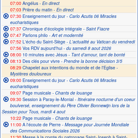
07:00
Angélus -
En direct
07:03
Prière du matin -
En direct
07:30
Enseignement du jour
- Carlo Acutis 06 Miracles
eucharistiques
07:37
Chronique d'écologie intégrale
- Saint Fiacre
07:47
Parlons philo
- Art et modernité
07:52
L'écho du Saint-Siège
- L'actualité au Vatican du vendredi
07:56
Vos RDV aujourd'hui
- du samedi 8 aout 2026
08:00
10 minutes avec Jésus
- Tant d'amour, tant de bonté
08:13
Des clés pour vivre
- Prendre la bonne décision 3/5
08:29
Chapelet aux intentions du monde et de l'Eglise -
Mystères douloureux
09:00
Enseignement du jour
- Carlo Acutis 06 Miracles
eucharistiques
09:07
Page musicale
- Chants de louange
09:30
Session à Paray-le-Monial
- Itinéraire nocturne d'un coeur
boulversé, enseignement du Père Olivier Bonnewijn lors de la
Session pour Tous, mardi 4 aout
10:22
Page musicale
- Chants de louange
11:00
A l'écoute de Pierre
- Message pour Journée Mondiale
des Communications Sociales 2026
11:30
Messe à la crypte du patronage Saint-Joseph à Saint-