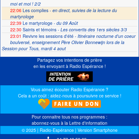
moi et moi ! 2/2
22:06
Les complies -
en direct, suivies de la lecture du
martyrologe
22:39
Le martyrologe
- du 09 Août
22:30
Saints et témoins
- Les convertis des 1ers siècles 3/3
23:01
Revivre les sessions d'été
- Itinéraire nocturne d'un coeur
boulversé, enseignement Père Olivier Bonnewijn lors de la
Session pour Tous, mardi 4 aout
Partagez vos intentions de prière
en les envoyant à Radio Espérance !
Vous aimez écouter Radio Espérance ?
Cela a un coût : aidez-nous à poursuivre ce service !
Pour connaitre tous nos programmes :
abonnez-vous à la Lettre d'information
© 2025 | Radio-Espérance | Version Smartphone