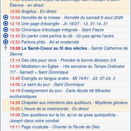
Étienne -
en direct
12:00
Angélus -
En direct
12:04
Homélie de la messe
- Homélie du samedi 8 aout 2026
12:15
Une page d'évangile
- Jn 19/27 - 13, 31-14, 31
12:30
Chronique d'écologie intégrale
- Saint Fiacre
12:43
En parler c'est parfois la clé
- Un pas apres l'autre
12:53
Parlons philo
- Art et modernité
13:00
Le Sacré-Coeur au fil des siècles
- Sainte Catherine de
Sienne
13:14
Des clés pour vivre
- Prendre la bonne décision 3/5
13:30
Méditation en Eglise
- 18e semaine du Temps Ordinaire
7/7 - Samedi + Saint Dominique
13:45
Evangile en langue arabe
- Mt 74/91 - 23, 37-24, 3
14:06
Le saint du jour
- Saint Dominique
14:18
Enseignement du jour
- Carlo Acutis 06 Miracles
eucharistiques
14:29
Chapelet aux intentions des auditeurs -
Mystères glorieux
15:00
L'heure de la miséricorde -
En direct
15:08
Des questions sur la foi, qu'on se pose quelquefois
-
Joseph dans notre combat
15:11
Page musicale
- Chanter la Parole de Dieu