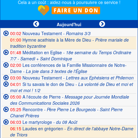
Cela a un coût : aidez-nous à poursuivre ce service !
Aujourd'hui
00:02
Nouveau Testament
- Romains 3/3
01:00
Hymne acathiste à la Mère de Dieu -
Prière mariale de
tradition byzantine
01:48
Méditation en Eglise
- 18e semaine du Temps Ordinaire
7/7 - Samedi + Saint Dominique
02:00
Les conférences de la Famille Missionnaire de Notre-
Dame
- La joie dans 3 textes de l'Église
03:00
Nouveau Testament
- Lettres aux Ephésiens et Philemon
04:01
Si tu savais le don de Dieu
- La volonté de Dieu et moi et
moi et moi ! 1/2
05:00
A l'écoute de Pierre
- Message pour Journée Mondiale
des Communications Sociales 2026
05:25
Rencontre
- Père Pierre Le Bourgeois - Saint Pierre
Chanel Prières
06:03
Le martyrologe
- du 08 Août
06:15
Laudes en grégorien -
En direct de l'abbaye Notre-Dame
de Triors