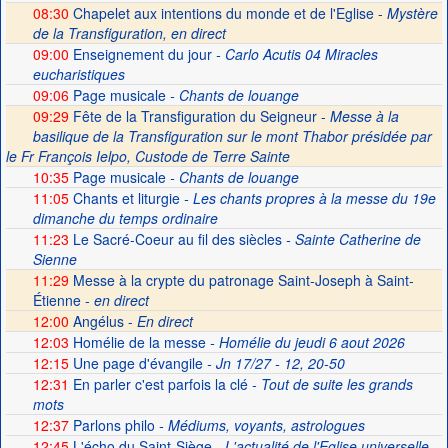
08:30
Chapelet aux intentions du monde et de l'Eglise -
Mystère
de la Transfiguration, en direct
09:00
Enseignement du jour
- Carlo Acutis 04 Miracles
eucharistiques
09:06
Page musicale
- Chants de louange
09:29
Fête de la Transfiguration du Seigneur -
Messe à la
basilique de la Transfiguration sur le mont Thabor présidée par
le Fr François Ielpo, Custode de Terre Sainte
10:35
Page musicale
- Chants de louange
11:05
Chants et liturgie
- Les chants propres à la messe du 19e
dimanche du temps ordinaire
11:23
Le Sacré-Coeur au fil des siècles
- Sainte Catherine de
Sienne
11:29
Messe à la crypte du patronage Saint-Joseph à Saint-
Étienne -
en direct
12:00
Angélus -
En direct
12:03
Homélie de la messe
- Homélie du jeudi 6 aout 2026
12:15
Une page d'évangile
- Jn 17/27 - 12, 20-50
12:31
En parler c'est parfois la clé
- Tout de suite les grands
mots
12:37
Parlons philo
- Médiums, voyants, astrologues
12:45
L'écho du Saint-Siège
- L'actualité de l'Eglise universelle