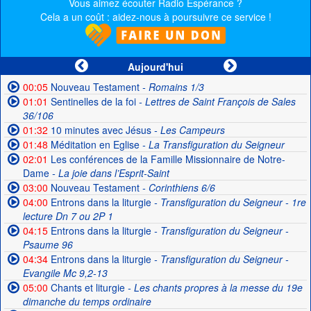
Vous aimez écouter Radio Espérance ?
Cela a un coût : aidez-nous à poursuivre ce service !
Aujourd'hui
00:05
Nouveau Testament
- Romains 1/3
01:01
Sentinelles de la foi
- Lettres de Saint François de Sales
36/106
01:32
10 minutes avec Jésus
- Les Campeurs
01:48
Méditation en Eglise
- La Transfiguration du Seigneur
02:01
Les conférences de la Famille Missionnaire de Notre-
Dame
- La joie dans l’Esprit-Saint
03:00
Nouveau Testament
- Corinthiens 6/6
04:00
Entrons dans la liturgie
- Transfiguration du Seigneur - 1re
lecture Dn 7 ou 2P 1
04:15
Entrons dans la liturgie
- Transfiguration du Seigneur -
Psaume 96
04:34
Entrons dans la liturgie
- Transfiguration du Seigneur -
Evangile Mc 9,2-13
05:00
Chants et liturgie
- Les chants propres à la messe du 19e
dimanche du temps ordinaire