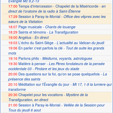
Evangile Mc 9,2-13
17:00
Temps d'intercession - Chapelet de la Miséricorde -
en
direct de l'oratoire de la radio à Saint-Étienne
17:29
Session à Paray-le-Monial -
Office des vêpres avec les
sœurs de la Visitation
18:07
Page musicale
- Chants de louange
18:29
Saints et témoins
- La Transfiguration
19:00
Angélus -
En direct
19:03
L'écho du Saint-Siège
- L'actualité au Vatican du jeudi
19:06
En parler c'est parfois la clé
- Tout de suite les grands
mots
19:16
Parlons philo
- Médiums, voyants, astrologues
19:30
Matière à penser
- Les Pères fondateurs de la pensée
occidentale 03 - Pindare et les jeux du stade
20:00
Des questions sur la foi, qu'on se pose quelquefois
- La
présence des saints
20:10
Méditation sur l'Évangile du jour
- Mt 17, 1-9 la lumiere qui
transforme
20:30
Chapelet pour les vocations -
Mystère de la
Transfiguration, en direct
21:00
Session à Paray-le-Monial
- Veillée de la Session pour
Tous du jeudi 6 aout