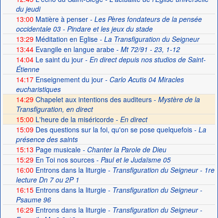
du jeudi
13:00
Matière à penser
- Les Pères fondateurs de la pensée
occidentale 03 - Pindare et les jeux du stade
13:29
Méditation en Eglise
- La Transfiguration du Seigneur
13:44
Evangile en langue arabe
- Mt 72/91 - 23, 1-12
14:04
Le saint du jour
- En direct depuis nos studios de Saint-
Étienne
14:17
Enseignement du jour
- Carlo Acutis 04 Miracles
eucharistiques
14:29
Chapelet aux intentions des auditeurs -
Mystère de la
Transfiguration, en direct
15:00
L'heure de la miséricorde -
En direct
15:09
Des questions sur la foi, qu'on se pose quelquefois
- La
présence des saints
15:13
Page musicale
- Chanter la Parole de Dieu
15:29
En Toi nos sources
- Paul et le Judaïsme 05
16:00
Entrons dans la liturgie
- Transfiguration du Seigneur - 1re
lecture Dn 7 ou 2P 1
16:15
Entrons dans la liturgie
- Transfiguration du Seigneur -
Psaume 96
16:29
Entrons dans la liturgie
- Transfiguration du Seigneur -