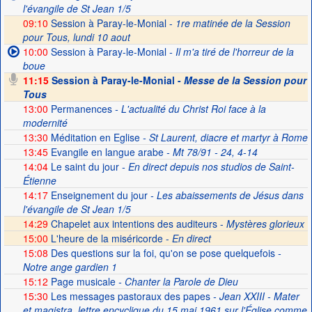
l'évangile de St Jean 1/5
09:10
Session à Paray-le-Monial -
1re matinée de la Session
pour Tous, lundi 10 aout
10:00
Session à Paray-le-Monial
- Il m'a tiré de l'horreur de la
boue
11:15
Session à Paray-le-Monial -
Messe de la Session pour
Tous
13:00
Permanences
- L'actualité du Christ Roi face à la
modernité
13:30
Méditation en Eglise
- St Laurent, diacre et martyr à Rome
13:45
Evangile en langue arabe
- Mt 78/91 - 24, 4-14
14:04
Le saint du jour
- En direct depuis nos studios de Saint-
Étienne
14:17
Enseignement du jour
- Les abaissements de Jésus dans
l'évangile de St Jean 1/5
14:29
Chapelet aux intentions des auditeurs -
Mystères glorieux
15:00
L'heure de la miséricorde -
En direct
15:08
Des questions sur la foi, qu'on se pose quelquefois
-
Notre ange gardien 1
15:12
Page musicale
- Chanter la Parole de Dieu
15:30
Les messages pastoraux des papes
- Jean XXIII - Mater
et magistra, lettre encyclique du 15 mai 1961 sur l'Église comme