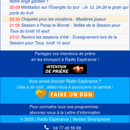
Notre ange gardien 1
20:09
Méditation sur l'Évangile du jour
- Jn 12, 24-26 le grain qui
porte du fruit
20:30
Chapelet pour les vocations -
Mystères joyeux
21:00
Session à Paray-le-Monial
- Veillée de la Session pour
Tous du lundi 10 aout
23:01
Revivre les sessions d'été
- Enseignement lors de la
Session pour Tous, lundi 10 aout
Partagez vos intentions de prière
en les envoyant à Radio Espérance !
Vous aimez écouter Radio Espérance ?
Cela a un coût : aidez-nous à poursuivre ce service !
Pour connaitre tous nos programmes :
abonnez-vous à la Lettre d'information
© 2025 | Radio-Espérance | Version Smartphone
04 77 49 59 69