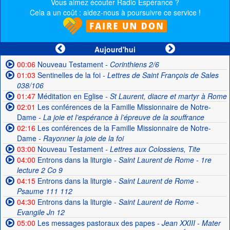
Vous aimez écouter Radio Espérance ?
Cela a un coût : aidez-nous à poursuivre ce service !
Aujourd'hui
00:06
Nouveau Testament
- Corinthiens 2/6
01:03
Sentinelles de la foi
- Lettres de Saint François de Sales
038/106
01:47
Méditation en Eglise
- St Laurent, diacre et martyr à Rome
02:01
Les conférences de la Famille Missionnaire de Notre-
Dame
- La joie et l’espérance à l’épreuve de la souffrance
02:16
Les conférences de la Famille Missionnaire de Notre-
Dame
- Rayonner la joie de la foi
03:00
Nouveau Testament
- Lettres aux Colossiens, Tite
04:00
Entrons dans la liturgie
- Saint Laurent de Rome - 1re
lecture 2 Co 9
04:15
Entrons dans la liturgie
- Saint Laurent de Rome -
Psaume 111 112
04:30
Entrons dans la liturgie
- Saint Laurent de Rome -
Evangile Jn 12
05:00
Les messages pastoraux des papes
- Jean XXIII - Mater