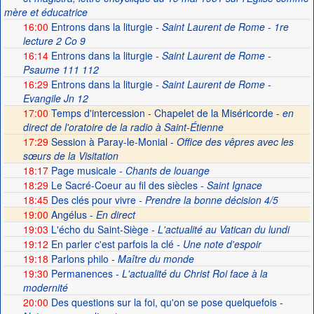
mère et éducatrice
16:00
Entrons dans la liturgie
- Saint Laurent de Rome - 1re
lecture 2 Co 9
16:14
Entrons dans la liturgie
- Saint Laurent de Rome -
Psaume 111 112
16:29
Entrons dans la liturgie
- Saint Laurent de Rome -
Evangile Jn 12
17:00
Temps d'intercession - Chapelet de la Miséricorde -
en
direct de l'oratoire de la radio à Saint-Étienne
17:29
Session à Paray-le-Monial -
Office des vêpres avec les
sœurs de la Visitation
18:17
Page musicale
- Chants de louange
18:29
Le Sacré-Coeur au fil des siècles
- Saint Ignace
18:45
Des clés pour vivre
- Prendre la bonne décision 4/5
19:00
Angélus -
En direct
19:03
L'écho du Saint-Siège
- L'actualité au Vatican du lundi
19:12
En parler c'est parfois la clé
- Une note d'espoir
19:18
Parlons philo
- Maître du monde
19:30
Permanences
- L'actualité du Christ Roi face à la
modernité
20:00
Des questions sur la foi, qu'on se pose quelquefois
-