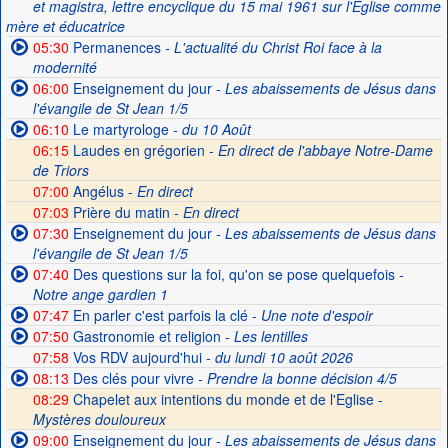
et magistra, lettre encyclique du 15 mai 1961 sur l'Église comme
mère et éducatrice
05:30
Permanences
- L'actualité du Christ Roi face à la
modernité
06:00
Enseignement du jour
- Les abaissements de Jésus dans
l'évangile de St Jean 1/5
06:10
Le martyrologe
- du 10 Août
06:15
Laudes en grégorien -
En direct de l'abbaye Notre-Dame
de Triors
07:00
Angélus -
En direct
07:03
Prière du matin -
En direct
07:30
Enseignement du jour
- Les abaissements de Jésus dans
l'évangile de St Jean 1/5
07:40
Des questions sur la foi, qu'on se pose quelquefois
-
Notre ange gardien 1
07:47
En parler c'est parfois la clé
- Une note d'espoir
07:50
Gastronomie et religion
- Les lentilles
07:58
Vos RDV aujourd'hui
- du lundi 10 août 2026
08:13
Des clés pour vivre
- Prendre la bonne décision 4/5
08:29
Chapelet aux intentions du monde et de l'Eglise -
Mystères douloureux
09:00
Enseignement du jour
- Les abaissements de Jésus dans