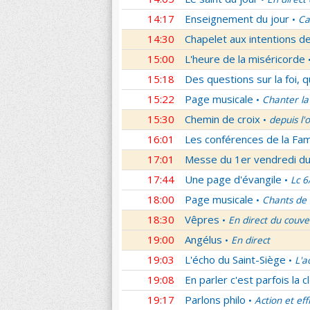
14:17
Enseignement du jour
Ca
•
14:30
Chapelet aux intentions d
15:00
L'heure de la miséricorde
15:18
Des questions sur la foi, 
15:22
Page musicale
Chanter la
•
15:30
Chemin de croix
depuis l'
•
16:01
Les conférences de la Fa
17:01
Messe du 1er vendredi d
17:44
Une page d'évangile
Lc 6
•
18:00
Page musicale
Chants de
•
18:30
Vêpres
En direct du couve
•
19:00
Angélus
En direct
•
19:03
L'écho du Saint-Siège
L'a
•
19:08
En parler c'est parfois la c
19:17
Parlons philo
Action et eff
•