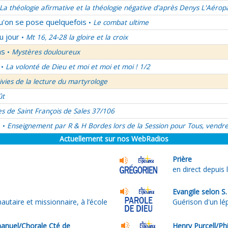
La théologie afirmative et la théologie négative d'après Denys L'Aérop
qu'on se pose quelquefois
Le combat ultime
•
u jour
Mt 16, 24-28 la gloire et la croix
•
ns
Mystères douloureux
•
La volonté de Dieu et moi et moi et moi ! 1/2
•
uivies de la lecture du martyrologe
ût
es de Saint François de Sales 37/106
é
Enseignement par R & H Bordes lors de la Session pour Tous, vendre
•
Actuellement sur nos WebRadios
Prière
en direct depuis 
Evangile selon S
aire et missionnaire, à l’école
Guérison d'un lé
nuel/Chorale Cté de
Henry Purcell/Ph