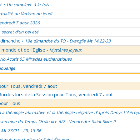
lé
Un complexe à la fois
•
ctualité au Vatican du jeudi
endredi 7 aout 2026
 secret d'un bel été
u dimanche
19e dimanche du TO - Evangile Mt 14,22-33
•
 monde et de l'Eglise
Mystères joyeux
•
rlo Acutis 05 Miracles eucharistiques
 louange
pour Tous, vendredi 7 aout
rdes lors de la Session pour Tous, vendredi 7 aout
pour Tous
La théologie afirmative et la théologie négative d'après Denys L'Aérop
semaine du Temps Ordinaire 6/7 - Vendredi + Saint Sixte II
Mt 73/91 - 23, 13-36
 depuis nos studios de Saint-Étienne