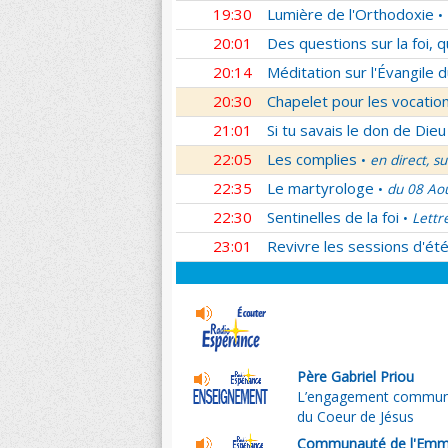
19:30
Lumière de l'Orthodoxie
•
20:01
Des questions sur la foi, 
20:14
Méditation sur l'Évangile d
20:30
Chapelet pour les vocatio
21:01
Si tu savais le don de Dieu
22:05
Les complies
en direct, s
•
22:35
Le martyrologe
du 08 Ao
•
22:30
Sentinelles de la foi
Lettr
•
23:01
Revivre les sessions d'ét
Père Gabriel Priou
L’engagement communaut
du Coeur de Jésus
Communauté de l'Emma