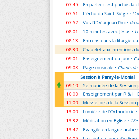
07:45
En parler c'est parfois la c
07:51
L'écho du Saint-Siège
L'a
•
07:57
Vos RDV aujourd'hui
du v
•
08:01
10 minutes avec Jésus
Le
•
08:13
Entrons dans la liturgie d
08:30
Chapelet aux intentions du
09:01
Enseignement du jour
Ca
•
09:08
Page musicale
Chants de
•
Session à Paray-le-Monial
09:10
5e matinée de la Session 
10:00
Enseignement par R & H Bo
11:00
Messe lors de la Session 
13:00
Lumière de l'Orthodoxie
•
13:32
Méditation en Eglise
18e 
•
13:47
Evangile en langue arabe
•
14:05
Le saint du jour
En direct
•