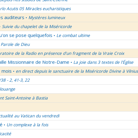
rlo Acutis 05 Miracles eucharistiques
es auditeurs
Mystères lumineux
•
Suivie du chapelet de la Miséricorde
•
qu'on se pose quelquefois
Le combat ultime
•
 Parole de Dieu
oratoire de la Radio en présence d'un fragment de la Vraie Croix
mille Missionnaire de Notre-Dame
La joie dans 3 textes de l'Église
•
u mois
en direct depuis le sanctuaire de la Miséricorde Divine à Vilnius
•
/38 - 2, 41-3, 22
 louange
nt Saint-Antoine à Bastia
ctualité au Vatican du vendredi
lé
Un complexe à la fois
•
icacité