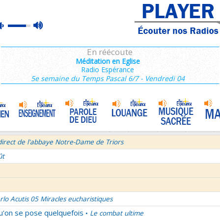
ins 2/3 : 6,15-11,36
max
mute
es de Saint François de Sales 37/106
volume
 secret d'un bel été
En réécoute
semaine du Temps Ordinaire 6/7 - Vendredi + Saint Sixte II
Méditation en Eglise
Radio Espérance
irect avec le Père Denis Mertz
5e semaine du Temps Pascal 6/7 - Vendredi 04
tre aux Galates
La Transfiguration
•
et le Judaïsme 05
La théologie afirmative et la théologie négative d'après Denys L'Aérop
direct de l'abbaye Notre-Dame de Triors
ût
rlo Acutis 05 Miracles eucharistiques
qu'on se pose quelquefois
Le combat ultime
•