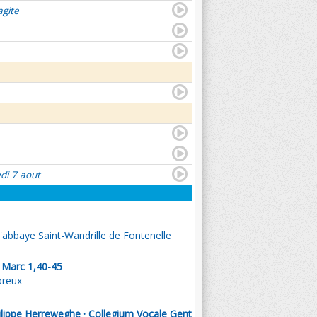
agite
di 7 aout
l'abbaye Saint-Wandrille de Fontenelle
. Marc 1,40-45
preux
ilippe Herreweghe · Collegium Vocale Gent