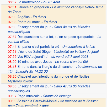
06:37
Le martyrologe
- du 07 Août
07:01
Laudes en grégorien -
En direct de l'abbaye Notre-Dame
de Triors
07:00
Angélus -
En direct
07:03
Prière du matin -
En direct
07:30
Enseignement du jour
- Carlo Acutis 05 Miracles
eucharistiques
07:37
Des questions sur la foi, qu'on se pose quelquefois
- Le
combat ultime
07:44
En parler c'est parfois la clé
- Un complexe à la fois
07:51
L'écho du Saint-Siège
- L'actualité au Vatican du jeudi
07:59
Vos RDV aujourd'hui
- du vendredi 7 aout 2026
08:00
10 minutes avec Jésus
- Le secret d'un bel été
08:13
Entrons dans la liturgie du dimanche
- 19e dimanche du
TO - Evangile Mt 14,22-33
08:30
Chapelet aux intentions du monde et de l'Eglise -
Mystères joyeux
09:00
Enseignement du jour
- Carlo Acutis 05 Miracles
eucharistiques
09:07
Page musicale
- Chants de louange
09:09
Session à Paray-le-Monial -
5e matinée de la Session
pour Tous, vendredi 7 aout