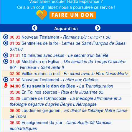
Vous aimez écouter Radio Espérance ?
Cela a un coût : aidez-nous à poursuivre ce service !
Aujourd'hui
00:03
Nouveau Testament
- Romains 2/3 : 6,15-11,36
01:02
Sentinelles de la foi
- Lettres de Saint François de Sales
37/106
01:31
10 minutes avec Jésus
- Le secret d'un bel été
01:45
Méditation en Eglise
- 18e semaine du Temps Ordinaire
6/7 - Vendredi + Saint Sixte II
02:00
Veilleurs dans la nuit -
En direct avec le Père Denis Mertz
03:00
Nouveau Testament
- Lettre aux Galates
04:00
Si tu savais le don de Dieu
- La Transfiguration
05:00
En Toi nos sources
- Paul et le Judaïsme 05
05:29
Lumière de l'Orthodoxie
- La théologie afirmative et la
théologie négative d'après Denys L'Aéropagite
06:00
Laudes en grégorien -
En direct de l'abbaye Notre-Dame
de Triors
06:30
Enseignement du jour
- Carlo Acutis 05 Miracles
eucharistiques