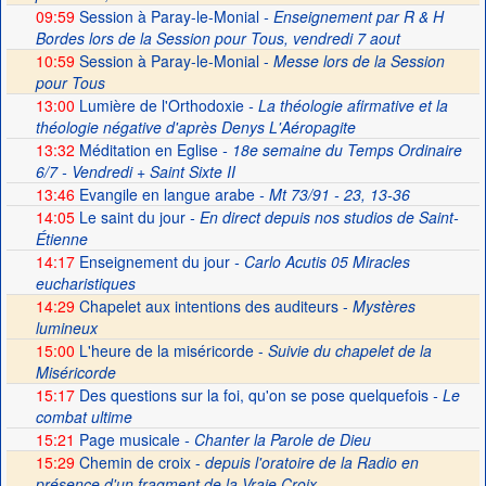
09:59
Session à Paray-le-Monial
- Enseignement par R & H
Bordes lors de la Session pour Tous, vendredi 7 aout
10:59
Session à Paray-le-Monial -
Messe lors de la Session
pour Tous
13:00
Lumière de l'Orthodoxie
- La théologie afirmative et la
théologie négative d'après Denys L'Aéropagite
13:32
Méditation en Eglise
- 18e semaine du Temps Ordinaire
6/7 - Vendredi + Saint Sixte II
13:46
Evangile en langue arabe
- Mt 73/91 - 23, 13-36
14:05
Le saint du jour
- En direct depuis nos studios de Saint-
Étienne
14:17
Enseignement du jour
- Carlo Acutis 05 Miracles
eucharistiques
14:29
Chapelet aux intentions des auditeurs -
Mystères
lumineux
15:00
L'heure de la miséricorde -
Suivie du chapelet de la
Miséricorde
15:17
Des questions sur la foi, qu'on se pose quelquefois
- Le
combat ultime
15:21
Page musicale
- Chanter la Parole de Dieu
15:29
Chemin de croix -
depuis l'oratoire de la Radio en
présence d'un fragment de la Vraie Croix