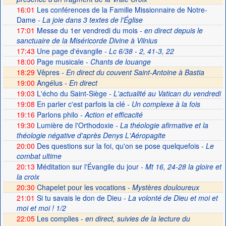
16:01
Les conférences de la Famille Missionnaire de Notre-
Dame
- La joie dans 3 textes de l'Église
17:01
Messe du 1er vendredi du mois
- en direct depuis le
sanctuaire de la Miséricorde Divine à Vilnius
17:43
Une page d'évangile
- Lc 6/38 - 2, 41-3, 22
18:00
Page musicale
- Chants de louange
18:29
Vêpres -
En direct du couvent Saint-Antoine à Bastia
19:00
Angélus -
En direct
19:03
L'écho du Saint-Siège
- L'actualité au Vatican du vendredi
19:08
En parler c'est parfois la clé
- Un complexe à la fois
19:16
Parlons philo
- Action et efficacité
19:30
Lumière de l'Orthodoxie
- La théologie afirmative et la
théologie négative d'après Denys L'Aéropagite
20:00
Des questions sur la foi, qu'on se pose quelquefois
- Le
combat ultime
20:13
Méditation sur l'Évangile du jour
- Mt 16, 24-28 la gloire et
la croix
20:30
Chapelet pour les vocations -
Mystères douloureux
21:01
Si tu savais le don de Dieu
- La volonté de Dieu et moi et
moi et moi ! 1/2
22:05
Les complies -
en direct, suivies de la lecture du