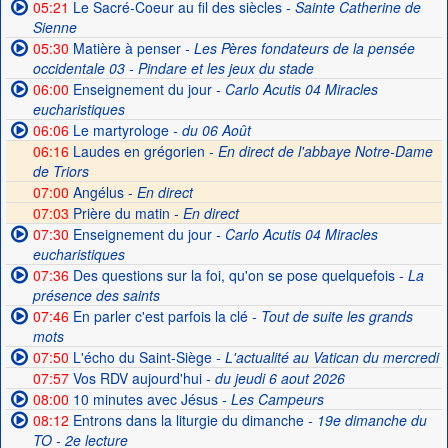
05:21
Le Sacré-Coeur au fil des siècles
- Sainte Catherine de
Sienne
05:30
Matière à penser
- Les Pères fondateurs de la pensée
occidentale 03 - Pindare et les jeux du stade
06:00
Enseignement du jour
- Carlo Acutis 04 Miracles
eucharistiques
06:06
Le martyrologe
- du 06 Août
06:16
Laudes en grégorien -
En direct de l'abbaye Notre-Dame
de Triors
07:00
Angélus -
En direct
07:03
Prière du matin -
En direct
07:30
Enseignement du jour
- Carlo Acutis 04 Miracles
eucharistiques
07:36
Des questions sur la foi, qu'on se pose quelquefois
- La
présence des saints
07:46
En parler c'est parfois la clé
- Tout de suite les grands
mots
07:50
L'écho du Saint-Siège
- L'actualité au Vatican du mercredi
07:57
Vos RDV aujourd'hui
- du jeudi 6 aout 2026
08:00
10 minutes avec Jésus
- Les Campeurs
08:12
Entrons dans la liturgie du dimanche
- 19e dimanche du
TO - 2e lecture