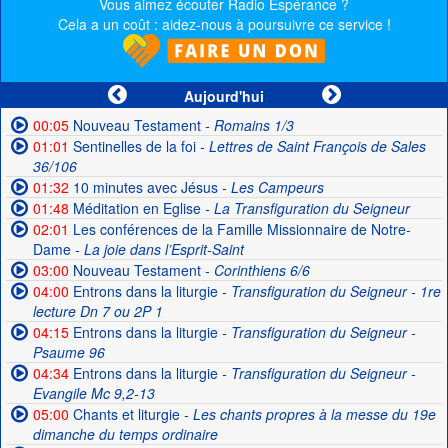
Vous aimez écouter Radio Espérance ?
Cela a un coût : aidez-nous à poursuivre ce service !
Aujourd'hui
00:05
Nouveau Testament
- Romains 1/3
01:01
Sentinelles de la foi
- Lettres de Saint François de Sales
36/106
01:32
10 minutes avec Jésus
- Les Campeurs
01:48
Méditation en Eglise
- La Transfiguration du Seigneur
02:01
Les conférences de la Famille Missionnaire de Notre-
Dame
- La joie dans l’Esprit-Saint
03:00
Nouveau Testament
- Corinthiens 6/6
04:00
Entrons dans la liturgie
- Transfiguration du Seigneur - 1re
lecture Dn 7 ou 2P 1
04:15
Entrons dans la liturgie
- Transfiguration du Seigneur -
Psaume 96
04:34
Entrons dans la liturgie
- Transfiguration du Seigneur -
Evangile Mc 9,2-13
05:00
Chants et liturgie
- Les chants propres à la messe du 19e
dimanche du temps ordinaire