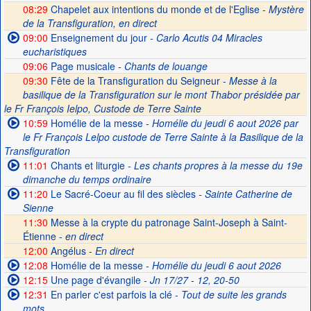
08:29
Chapelet aux intentions du monde et de l'Eglise -
Mystère
de la Transfiguration, en direct
09:00
Enseignement du jour
- Carlo Acutis 04 Miracles
eucharistiques
09:06
Page musicale
- Chants de louange
09:30
Fête de la Transfiguration du Seigneur -
Messe à la
basilique de la Transfiguration sur le mont Thabor présidée par
le Fr François Ielpo, Custode de Terre Sainte
10:59
Homélie de la messe
- Homélie du jeudi 6 aout 2026 par
le Fr François Lelpo custode de Terre Sainte à la Basilique de la
Transfiguration
11:01
Chants et liturgie
- Les chants propres à la messe du 19e
dimanche du temps ordinaire
11:20
Le Sacré-Coeur au fil des siècles
- Sainte Catherine de
Sienne
11:30
Messe à la crypte du patronage Saint-Joseph à Saint-
Étienne -
en direct
12:00
Angélus -
En direct
12:08
Homélie de la messe
- Homélie du jeudi 6 aout 2026
12:15
Une page d'évangile
- Jn 17/27 - 12, 20-50
12:31
En parler c'est parfois la clé
- Tout de suite les grands
mots