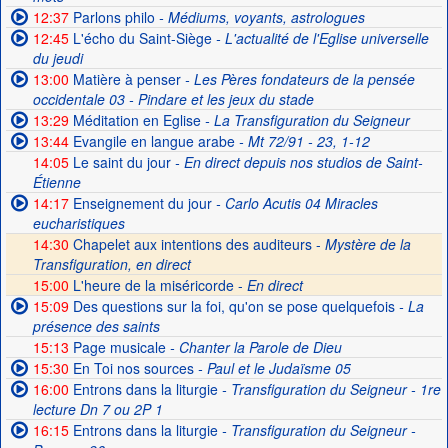
12:37
Parlons philo
- Médiums, voyants, astrologues
12:45
L'écho du Saint-Siège
- L'actualité de l'Eglise universelle
du jeudi
13:00
Matière à penser
- Les Pères fondateurs de la pensée
occidentale 03 - Pindare et les jeux du stade
13:29
Méditation en Eglise
- La Transfiguration du Seigneur
13:44
Evangile en langue arabe
- Mt 72/91 - 23, 1-12
14:05
Le saint du jour
- En direct depuis nos studios de Saint-
Étienne
14:17
Enseignement du jour
- Carlo Acutis 04 Miracles
eucharistiques
14:30
Chapelet aux intentions des auditeurs -
Mystère de la
Transfiguration, en direct
15:00
L'heure de la miséricorde -
En direct
15:09
Des questions sur la foi, qu'on se pose quelquefois
- La
présence des saints
15:13
Page musicale
- Chanter la Parole de Dieu
15:30
En Toi nos sources
- Paul et le Judaïsme 05
16:00
Entrons dans la liturgie
- Transfiguration du Seigneur - 1re
lecture Dn 7 ou 2P 1
16:15
Entrons dans la liturgie
- Transfiguration du Seigneur -