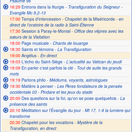
Psaume 96
16:29
Entrons dans la liturgie
- Transfiguration du Seigneur -
Evangile Mc 9,2-13
17:00
Temps d'intercession - Chapelet de la Miséricorde -
en
direct de l'oratoire de la radio à Saint-Étienne
17:30
Session à Paray-le-Monial -
Office des vêpres avec les
sœurs de la Visitation
18:00
Page musicale
- Chants de louange
18:30
Saints et témoins
- La Transfiguration
19:00
Angélus -
En direct
19:03
L'écho du Saint-Siège
- L'actualité au Vatican du jeudi
19:09
En parler c'est parfois la clé
- Tout de suite les grands
mots
19:19
Parlons philo
- Médiums, voyants, astrologues
19:30
Matière à penser
- Les Pères fondateurs de la pensée
occidentale 03 - Pindare et les jeux du stade
20:00
Des questions sur la foi, qu'on se pose quelquefois
- La
présence des saints
20:10
Méditation sur l'Évangile du jour
- Mt 17, 1-9 la lumiere qui
transforme
20:30
Chapelet pour les vocations -
Mystère de la
Transfiguration, en direct