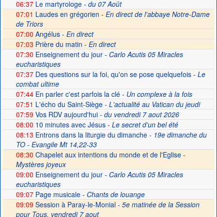
06:37
Le martyrologe
- du 07 Août
07:01
Laudes en grégorien -
En direct de l'abbaye Notre-Dame
de Triors
07:00
Angélus -
En direct
07:03
Prière du matin -
En direct
07:30
Enseignement du jour
- Carlo Acutis 05 Miracles
eucharistiques
07:37
Des questions sur la foi, qu'on se pose quelquefois
- Le
combat ultime
07:44
En parler c'est parfois la clé
- Un complexe à la fois
07:51
L'écho du Saint-Siège
- L'actualité au Vatican du jeudi
07:59
Vos RDV aujourd'hui
- du vendredi 7 aout 2026
08:00
10 minutes avec Jésus
- Le secret d'un bel été
08:13
Entrons dans la liturgie du dimanche
- 19e dimanche du
TO - Evangile Mt 14,22-33
08:30
Chapelet aux intentions du monde et de l'Eglise -
Mystères joyeux
09:00
Enseignement du jour
- Carlo Acutis 05 Miracles
eucharistiques
09:07
Page musicale
- Chants de louange
09:09
Session à Paray-le-Monial -
5e matinée de la Session
pour Tous, vendredi 7 aout