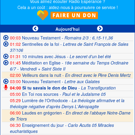
Vous aimez écouter Radio Espérance ?
Cela a un coût : aidez-nous à poursuivre ce service !
Aujourd'hui
00:03
Nouveau Testament
- Romains 2/3 : 6,15-11,36
01:02
Sentinelles de la foi
- Lettres de Saint François de Sales
37/106
01:31
10 minutes avec Jésus
- Le secret d'un bel été
01:45
Méditation en Eglise
- 18e semaine du Temps Ordinaire
6/7 - Vendredi + Saint Sixte II
02:00
Veilleurs dans la nuit -
En direct avec le Père Denis Mertz
03:00
Nouveau Testament
- Lettre aux Galates
04:00
Si tu savais le don de Dieu
- La Transfiguration
05:00
En Toi nos sources
- Paul et le Judaïsme 05
05:29
Lumière de l'Orthodoxie
- La théologie afirmative et la
théologie négative d'après Denys L'Aéropagite
06:00
Laudes en grégorien -
En direct de l'abbaye Notre-Dame
de Triors
06:30
Enseignement du jour
- Carlo Acutis 05 Miracles
eucharistiques