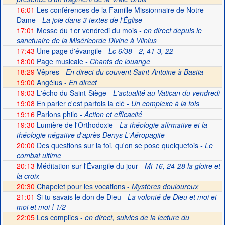
16:01
Les conférences de la Famille Missionnaire de Notre-
Dame
- La joie dans 3 textes de l'Église
17:01
Messe du 1er vendredi du mois
- en direct depuis le
sanctuaire de la Miséricorde Divine à Vilnius
17:43
Une page d'évangile
- Lc 6/38 - 2, 41-3, 22
18:00
Page musicale
- Chants de louange
18:29
Vêpres -
En direct du couvent Saint-Antoine à Bastia
19:00
Angélus -
En direct
19:03
L'écho du Saint-Siège
- L'actualité au Vatican du vendredi
19:08
En parler c'est parfois la clé
- Un complexe à la fois
19:16
Parlons philo
- Action et efficacité
19:30
Lumière de l'Orthodoxie
- La théologie afirmative et la
théologie négative d'après Denys L'Aéropagite
20:00
Des questions sur la foi, qu'on se pose quelquefois
- Le
combat ultime
20:13
Méditation sur l'Évangile du jour
- Mt 16, 24-28 la gloire et
la croix
20:30
Chapelet pour les vocations -
Mystères douloureux
21:01
Si tu savais le don de Dieu
- La volonté de Dieu et moi et
moi et moi ! 1/2
22:05
Les complies -
en direct, suivies de la lecture du