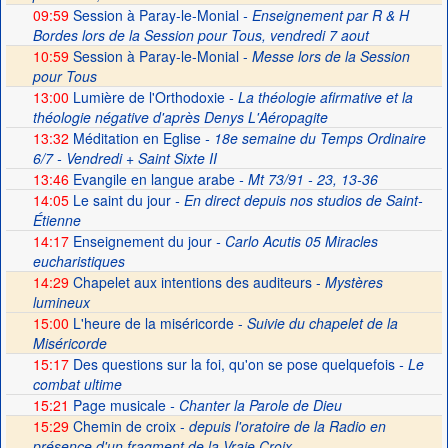
09:59
Session à Paray-le-Monial
- Enseignement par R & H
Bordes lors de la Session pour Tous, vendredi 7 aout
10:59
Session à Paray-le-Monial -
Messe lors de la Session
pour Tous
13:00
Lumière de l'Orthodoxie
- La théologie afirmative et la
théologie négative d'après Denys L'Aéropagite
13:32
Méditation en Eglise
- 18e semaine du Temps Ordinaire
6/7 - Vendredi + Saint Sixte II
13:46
Evangile en langue arabe
- Mt 73/91 - 23, 13-36
14:05
Le saint du jour
- En direct depuis nos studios de Saint-
Étienne
14:17
Enseignement du jour
- Carlo Acutis 05 Miracles
eucharistiques
14:29
Chapelet aux intentions des auditeurs -
Mystères
lumineux
15:00
L'heure de la miséricorde -
Suivie du chapelet de la
Miséricorde
15:17
Des questions sur la foi, qu'on se pose quelquefois
- Le
combat ultime
15:21
Page musicale
- Chanter la Parole de Dieu
15:29
Chemin de croix -
depuis l'oratoire de la Radio en
présence d'un fragment de la Vraie Croix