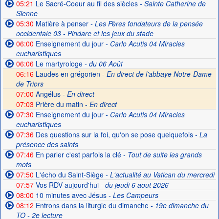
05:21
Le Sacré-Coeur au fil des siècles
- Sainte Catherine de
Sienne
05:30
Matière à penser
- Les Pères fondateurs de la pensée
occidentale 03 - Pindare et les jeux du stade
06:00
Enseignement du jour
- Carlo Acutis 04 Miracles
eucharistiques
06:06
Le martyrologe
- du 06 Août
06:16
Laudes en grégorien -
En direct de l'abbaye Notre-Dame
de Triors
07:00
Angélus -
En direct
07:03
Prière du matin -
En direct
07:30
Enseignement du jour
- Carlo Acutis 04 Miracles
eucharistiques
07:36
Des questions sur la foi, qu'on se pose quelquefois
- La
présence des saints
07:46
En parler c'est parfois la clé
- Tout de suite les grands
mots
07:50
L'écho du Saint-Siège
- L'actualité au Vatican du mercredi
07:57
Vos RDV aujourd'hui
- du jeudi 6 aout 2026
08:00
10 minutes avec Jésus
- Les Campeurs
08:12
Entrons dans la liturgie du dimanche
- 19e dimanche du
TO - 2e lecture