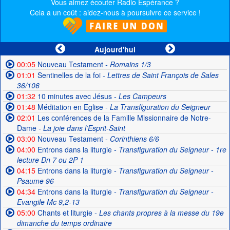
Vous aimez écouter Radio Espérance ?
Cela a un coût : aidez-nous à poursuivre ce service !
Aujourd'hui
00:05
Nouveau Testament
- Romains 1/3
01:01
Sentinelles de la foi
- Lettres de Saint François de Sales
36/106
01:32
10 minutes avec Jésus
- Les Campeurs
01:48
Méditation en Eglise
- La Transfiguration du Seigneur
02:01
Les conférences de la Famille Missionnaire de Notre-
Dame
- La joie dans l’Esprit-Saint
03:00
Nouveau Testament
- Corinthiens 6/6
04:00
Entrons dans la liturgie
- Transfiguration du Seigneur - 1re
lecture Dn 7 ou 2P 1
04:15
Entrons dans la liturgie
- Transfiguration du Seigneur -
Psaume 96
04:34
Entrons dans la liturgie
- Transfiguration du Seigneur -
Evangile Mc 9,2-13
05:00
Chants et liturgie
- Les chants propres à la messe du 19e
dimanche du temps ordinaire