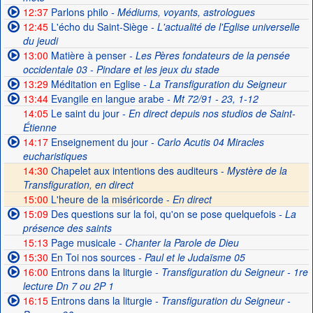
12:37
Parlons philo
- Médiums, voyants, astrologues
12:45
L'écho du Saint-Siège
- L'actualité de l'Eglise universelle
du jeudi
13:00
Matière à penser
- Les Pères fondateurs de la pensée
occidentale 03 - Pindare et les jeux du stade
13:29
Méditation en Eglise
- La Transfiguration du Seigneur
13:44
Evangile en langue arabe
- Mt 72/91 - 23, 1-12
14:05
Le saint du jour
- En direct depuis nos studios de Saint-
Étienne
14:17
Enseignement du jour
- Carlo Acutis 04 Miracles
eucharistiques
14:30
Chapelet aux intentions des auditeurs -
Mystère de la
Transfiguration, en direct
15:00
L'heure de la miséricorde -
En direct
15:09
Des questions sur la foi, qu'on se pose quelquefois
- La
présence des saints
15:13
Page musicale
- Chanter la Parole de Dieu
15:30
En Toi nos sources
- Paul et le Judaïsme 05
16:00
Entrons dans la liturgie
- Transfiguration du Seigneur - 1re
lecture Dn 7 ou 2P 1
16:15
Entrons dans la liturgie
- Transfiguration du Seigneur -