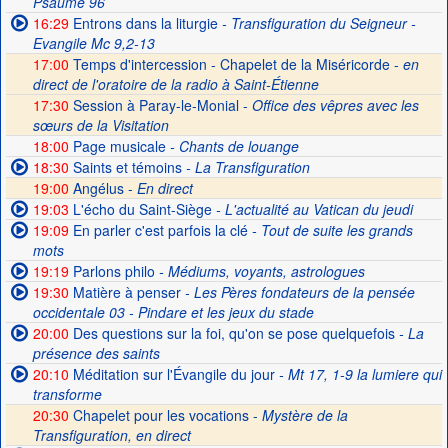
Psaume 96
16:29
Entrons dans la liturgie
- Transfiguration du Seigneur -
Evangile Mc 9,2-13
17:00
Temps d'intercession - Chapelet de la Miséricorde -
en
direct de l'oratoire de la radio à Saint-Étienne
17:30
Session à Paray-le-Monial -
Office des vêpres avec les
sœurs de la Visitation
18:00
Page musicale
- Chants de louange
18:30
Saints et témoins
- La Transfiguration
19:00
Angélus -
En direct
19:03
L'écho du Saint-Siège
- L'actualité au Vatican du jeudi
19:09
En parler c'est parfois la clé
- Tout de suite les grands
mots
19:19
Parlons philo
- Médiums, voyants, astrologues
19:30
Matière à penser
- Les Pères fondateurs de la pensée
occidentale 03 - Pindare et les jeux du stade
20:00
Des questions sur la foi, qu'on se pose quelquefois
- La
présence des saints
20:10
Méditation sur l'Évangile du jour
- Mt 17, 1-9 la lumiere qui
transforme
20:30
Chapelet pour les vocations -
Mystère de la
Transfiguration, en direct