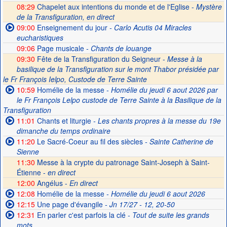
08:29
Chapelet aux intentions du monde et de l'Eglise -
Mystère
de la Transfiguration, en direct
09:00
Enseignement du jour
- Carlo Acutis 04 Miracles
eucharistiques
09:06
Page musicale
- Chants de louange
09:30
Fête de la Transfiguration du Seigneur -
Messe à la
basilique de la Transfiguration sur le mont Thabor présidée par
le Fr François Ielpo, Custode de Terre Sainte
10:59
Homélie de la messe
- Homélie du jeudi 6 aout 2026 par
le Fr François Lelpo custode de Terre Sainte à la Basilique de la
Transfiguration
11:01
Chants et liturgie
- Les chants propres à la messe du 19e
dimanche du temps ordinaire
11:20
Le Sacré-Coeur au fil des siècles
- Sainte Catherine de
Sienne
11:30
Messe à la crypte du patronage Saint-Joseph à Saint-
Étienne -
en direct
12:00
Angélus -
En direct
12:08
Homélie de la messe
- Homélie du jeudi 6 aout 2026
12:15
Une page d'évangile
- Jn 17/27 - 12, 20-50
12:31
En parler c'est parfois la clé
- Tout de suite les grands
mots