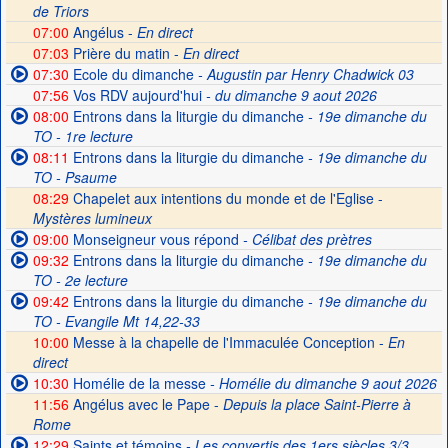
de Triors
07:00
Angélus -
En direct
07:03
Prière du matin -
En direct
07:30
Ecole du dimanche
- Augustin par Henry Chadwick 03
07:56
Vos RDV aujourd'hui
- du dimanche 9 aout 2026
08:00
Entrons dans la liturgie du dimanche
- 19e dimanche du
TO - 1re lecture
08:11
Entrons dans la liturgie du dimanche
- 19e dimanche du
TO - Psaume
08:29
Chapelet aux intentions du monde et de l'Eglise -
Mystères lumineux
09:00
Monseigneur vous répond
- Célibat des prètres
09:32
Entrons dans la liturgie du dimanche
- 19e dimanche du
TO - 2e lecture
09:42
Entrons dans la liturgie du dimanche
- 19e dimanche du
TO - Evangile Mt 14,22-33
10:00
Messe à la chapelle de l'Immaculée Conception -
En
direct
10:30
Homélie de la messe
- Homélie du dimanche 9 aout 2026
11:56
Angélus avec le Pape -
Depuis la place Saint-Pierre à
Rome
12:29
Saints et témoins
- Les convertis des 1ers siècles 3/3