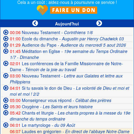
Cela a un coût : aidez-nous à poursuivre ce service !
Aujourd'hui
00:06
Nouveau Testament
- Corinthiens 1/6
01:00
Ecole du dimanche
- Augustin par Henry Chadwick 03
01:29
Audience du Pape
- Audience du mercredi 5 aout 2026
01:45
Méditation en Eglise
- 19e semaine du Temps Ordinaire
1/7 - Dimanche
02:01
Les conférences de la Famille Missionnaire de Notre-
Dame
- Témoin de la joie au travail
03:00
Nouveau Testament
- Lettre aux Galates et lettre aux
Philippiens
04:01
Si tu savais le don de Dieu
- La volonté de Dieu et moi et
moi et moi ! 2/2
05:00
Monseigneur vous répond
- Célibat des prètres
05:30
Oxygène
- Les Saints et leurs histoire
05:42
Chants et liturgie
- Les chants propres à la messe du 19e
dimanche du temps ordinaire
06:01
Le martyrologe
- du 09 Août
06:07
Laudes en grégorien -
En direct de l'abbaye Notre-Dame