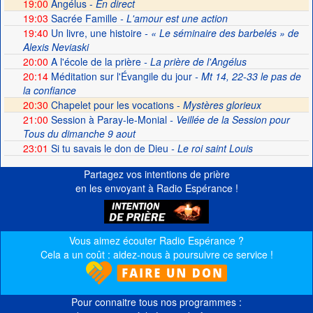
19:00
Angélus -
En direct
19:03
Sacrée Famille
- L'amour est une action
19:40
Un livre, une histoire
- « Le séminaire des barbelés » de
Alexis Neviaski
20:00
A l'école de la prière
- La prière de l'Angélus
20:14
Méditation sur l'Évangile du jour
- Mt 14, 22-33 le pas de
la confiance
20:30
Chapelet pour les vocations -
Mystères glorieux
21:00
Session à Paray-le-Monial
- Veillée de la Session pour
Tous du dimanche 9 aout
23:01
Si tu savais le don de Dieu
- Le roi saint Louis
Partagez vos intentions de prière
en les envoyant à Radio Espérance !
Vous aimez écouter Radio Espérance ?
Cela a un coût : aidez-nous à poursuivre ce service !
Pour connaitre tous nos programmes :