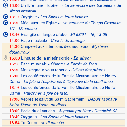
13:00
Un livre, une histoire
- « Le séminaire des barbelés » de
Alexis Neviaski
13:17
Oxygène
- Les Saints et leurs histoire
13:30
Méditation en Eglise
- 19e semaine du Temps Ordinaire
1/7 - Dimanche
13:46
Evangile en langue arabe
- Mt 53/91 - 16, 13-28
14:00
Page musicale
- Chants de louange
14:30
Chapelet aux intentions des auditeurs -
Mystères
douloureux
15:00
L'heure de la miséricorde -
En direct
15:10
Page musicale
- Chanter la Parole de Dieu
15:30
Monseigneur vous répond
- Célibat des prètres
16:00
Les conférences de la Famille Missionnaire de Notre-
Dame
- La joie et l’espérance à l’épreuve de la souffrance
16:16
Les conférences de la Famille Missionnaire de Notre-
Dame
- Rayonner la joie de la foi
17:00
Vêpres et salut du Saint-Sacrement -
Depuis l'abbaye
Notre-Dame de Triors, en direct
18:00
Ecole du dimanche
- Augustin par Henry Chadwick 03
18:40
Oxygène
- Les Saints et leurs histoire
18:54
Te Deum -
du dimanche