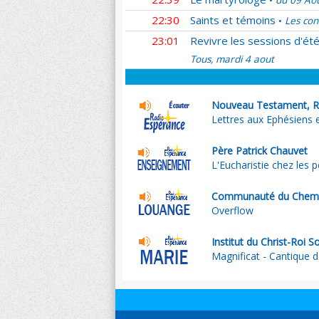
du 09 Ao
•
22:30
Saints et témoins
Les con
•
23:01
Revivre les sessions d'ét
Tous, mardi 4 aout
Nouveau Testament, R
Lettres aux Ephésiens 
Père Patrick Chauvet
L'Eucharistie chez les p
Communauté du Chemi
Overflow
Institut du Christ-Roi So
Magnificat - Cantique d