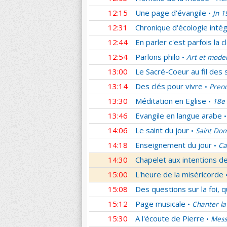
12:15
Une page d'évangile
Jn 1
•
12:31
Chronique d'écologie intég
12:44
En parler c'est parfois la c
12:54
Parlons philo
Art et mode
•
13:00
Le Sacré-Coeur au fil des 
13:14
Des clés pour vivre
Prend
•
13:30
Méditation en Eglise
18e 
•
13:46
Evangile en langue arabe
•
14:06
Le saint du jour
Saint Dom
•
14:18
Enseignement du jour
Ca
•
14:30
Chapelet aux intentions d
15:00
L'heure de la miséricorde
15:08
Des questions sur la foi, 
15:12
Page musicale
Chanter la
•
15:30
A l'écoute de Pierre
Mess
•