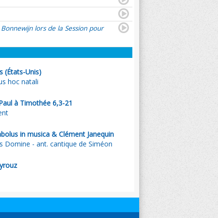
 Bonnewijn lors de la Session pour
s (États-Unis)
 hoc natali
. Paul à Timothée 6,3-21
ent
bolus in musica & Clément Janequin
s Domine - ant. cantique de Siméon
yrouz