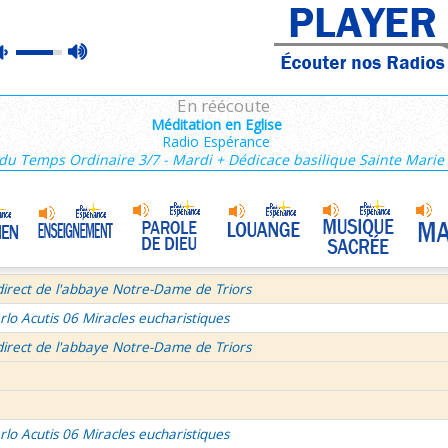
ains 3/3
max
mute
e de Dieu
Prière mariale de tradition byzantine
•
volume
semaine du Temps Ordinaire 7/7 - Samedi + Saint Dominique
En réécoute
mille Missionnaire de Notre-Dame
La joie dans 3 textes de l'Église
•
Méditation en Eglise
Radio Espérance
tres aux Ephésiens et Philemon
du Temps Ordinaire 3/7 - Mardi + Dédicace basilique Sainte Marie
La volonté de Dieu et moi et moi et moi ! 1/2
•
age pour Journée Mondiale des Communications Sociales 2026
Bourgeois - Saint Pierre Chanel Prières
ût
direct de l'abbaye Notre-Dame de Triors
rlo Acutis 06 Miracles eucharistiques
direct de l'abbaye Notre-Dame de Triors
rlo Acutis 06 Miracles eucharistiques