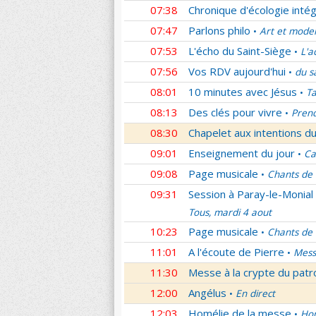
07:38
Chronique d'écologie intég
07:47
Parlons philo
Art et mode
•
07:53
L'écho du Saint-Siège
L'a
•
07:56
Vos RDV aujourd'hui
du s
•
08:01
10 minutes avec Jésus
Ta
•
08:13
Des clés pour vivre
Prend
•
08:30
Chapelet aux intentions du
09:01
Enseignement du jour
Ca
•
09:08
Page musicale
Chants de
•
09:31
Session à Paray-le-Monial
Tous, mardi 4 aout
10:23
Page musicale
Chants de
•
11:01
A l'écoute de Pierre
Mess
•
11:30
Messe à la crypte du patr
12:00
Angélus
En direct
•
12:03
Homélie de la messe
Hom
•