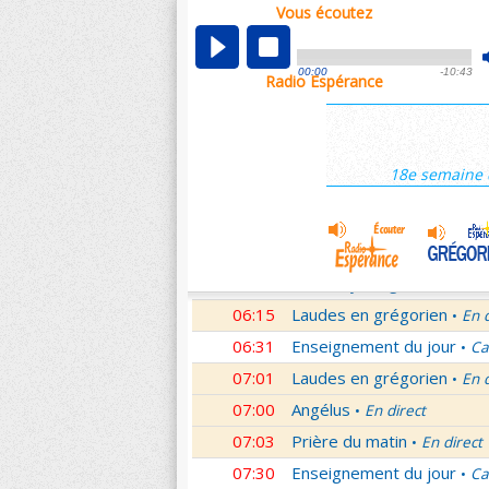
Vous écoutez
00:02
Nouveau Testament
Rom
•
01:00
Hymne acathiste à la Mèr
00:00
-10:43
Radio Espérance
01:48
Méditation en Eglise
18e 
•
02:01
Les conférences de la Fa
03:01
Nouveau Testament
Let
•
18e semaine 
04:01
Si tu savais le don de Dieu
05:01
A l'écoute de Pierre
Mess
•
05:26
Rencontre
Père Pierre Le 
•
06:03
Le martyrologe
du 08 Ao
•
06:15
Laudes en grégorien
En 
•
06:31
Enseignement du jour
Ca
•
07:01
Laudes en grégorien
En 
•
07:00
Angélus
En direct
•
07:03
Prière du matin
En direct
•
07:30
Enseignement du jour
Ca
•