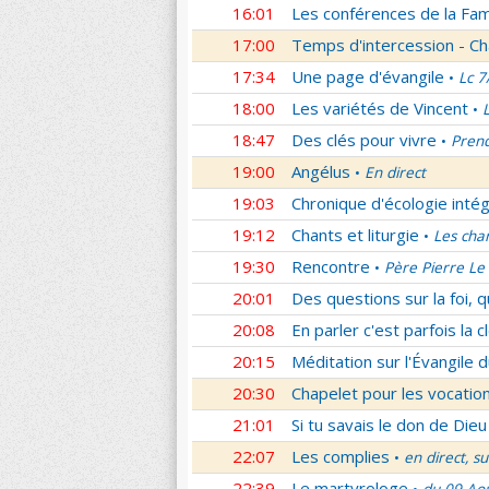
16:01
Les conférences de la Fa
17:00
Temps d'intercession - Ch
17:34
Une page d'évangile
Lc 7
•
18:00
Les variétés de Vincent
•
18:47
Des clés pour vivre
Prend
•
19:00
Angélus
En direct
•
19:03
Chronique d'écologie intég
19:12
Chants et liturgie
Les cha
•
19:30
Rencontre
Père Pierre Le 
•
20:01
Des questions sur la foi, 
20:08
En parler c'est parfois la c
20:15
Méditation sur l'Évangile d
20:30
Chapelet pour les vocatio
21:01
Si tu savais le don de Dieu
22:07
Les complies
en direct, s
•
22:39
Le martyrologe