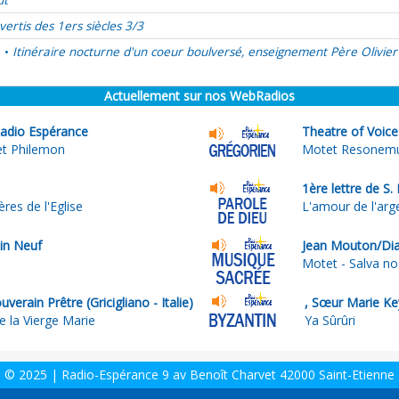
ût
vertis des 1ers siècles 3/3
é
Itinéraire nocturne d'un coeur boulversé, enseignement Père Olivier
•
Actuellement sur nos WebRadios
adio Espérance
Theatre of Voice
et Philemon
Motet Resonemus
1ère lettre de S
ères de l'Eglise
L'amour de l'arg
n Neuf
Jean Mouton/Dia
Motet - Salva no
uverain Prêtre (Gricigliano - Italie)
, Sœur Marie Ke
e la Vierge Marie
Ya Sûrûri
© 2025 | Radio-Espérance 9 av Benoît Charvet 42000 Saint-Etienne