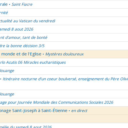
rale
Saint Fiacre
•
rnité
ctualité au Vatican du vendredi
amedi 8 aout 2026
nt d'amour, tant de bonté
re la bonne décision 3/5
 monde et de l'Eglise
Mystères douloureux
•
rlo Acutis 06 Miracles eucharistiques
 louange
Itinéraire nocturne d'un coeur boulversé, enseignement du Père Olivi
•
 louange
age pour Journée Mondiale des Communications Sociales 2026
onage Saint-Joseph à Saint-Étienne
en direct
•
élie du samedi 8 aout 2026