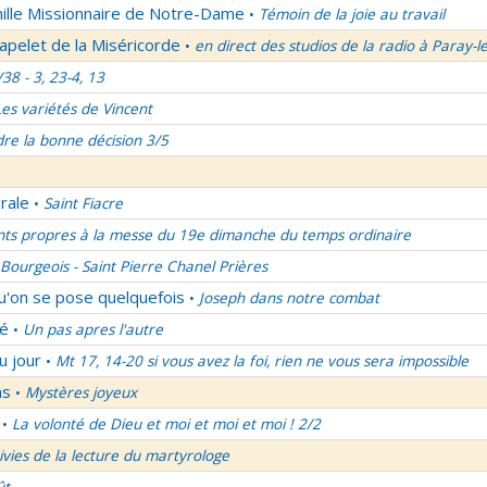
mille Missionnaire de Notre-Dame
Témoin de la joie au travail
•
apelet de la Miséricorde
en direct des studios de la radio à Paray-l
•
/38 - 3, 23-4, 13
Les variétés de Vincent
re la bonne décision 3/5
rale
Saint Fiacre
•
nts propres à la messe du 19e dimanche du temps ordinaire
Bourgeois - Saint Pierre Chanel Prières
qu'on se pose quelquefois
Joseph dans notre combat
•
lé
Un pas apres l'autre
•
u jour
Mt 17, 14-20 si vous avez la foi, rien ne vous sera impossible
•
ns
Mystères joyeux
•
La volonté de Dieu et moi et moi et moi ! 2/2
•
uivies de la lecture du martyrologe