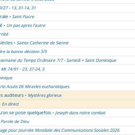
9/27 - 13, 31-14, 31
rale
Saint Fiacre
•
lé
Un pas apres l'autre
•
rnité
siècles
Sainte Catherine de Sienne
•
re la bonne décision 3/5
semaine du Temps Ordinaire 7/7 - Samedi + Saint Dominique
Mt 74/91 - 23, 37-24, 3
inique
rlo Acutis 06 Miracles eucharistiques
es auditeurs
Mystères glorieux
•
En direct
•
qu'on se pose quelquefois
Joseph dans notre combat
•
 Parole de Dieu
age pour Journée Mondiale des Communications Sociales 2026