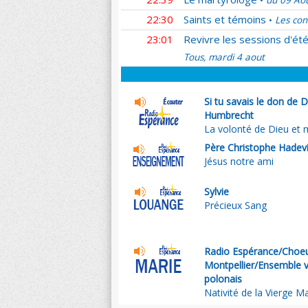
du 09 Ao
•
22:30
Saints et témoins
Les con
•
23:01
Revivre les sessions d'ét
Tous, mardi 4 aout
Si tu savais le don de 
Humbrecht
La volonté de Dieu et m
Père Christophe Hadev
Jésus notre ami
Sylvie
Précieux Sang
Radio Espérance/Choeu
Montpellier/Ensemble 
polonais
Nativité de la Vierge Ma