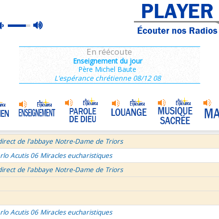
ains 3/3
max
mute
e de Dieu
Prière mariale de tradition byzantine
•
volume
semaine du Temps Ordinaire 7/7 - Samedi + Saint Dominique
En réécoute
mille Missionnaire de Notre-Dame
La joie dans 3 textes de l'Église
•
Enseignement du jour
Père Michel Baute
tres aux Ephésiens et Philemon
L'espérance chrétienne 08/12 08
La volonté de Dieu et moi et moi et moi ! 1/2
•
age pour Journée Mondiale des Communications Sociales 2026
Bourgeois - Saint Pierre Chanel Prières
ût
direct de l'abbaye Notre-Dame de Triors
rlo Acutis 06 Miracles eucharistiques
direct de l'abbaye Notre-Dame de Triors
rlo Acutis 06 Miracles eucharistiques