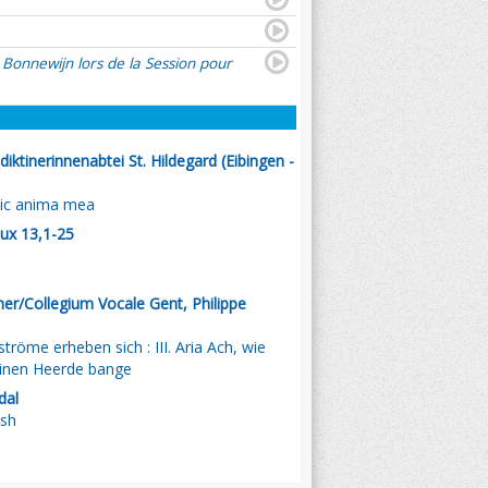
 Bonnewijn lors de la Session pour
iktinerinnenabtei St. Hildegard (Eibingen -
dic anima mea
eux 13,1-25
er/Collegium Vocale Gent, Philippe
tröme erheben sich : III. Aria Ach, wie
leinen Heerde bange
dal
ish