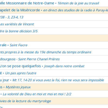
mille Missionnaire de Notre-Dame
Témoin de la joie au travail
•
apelet de la Miséricorde
en direct des studios de la radio à Paray-l
•
/38 - 3, 23-4, 13
Les variétés de Vincent
re la bonne décision 3/5
rale
Saint Fiacre
•
nts propres à la messe du 19e dimanche du temps ordinaire
Bourgeois - Saint Pierre Chanel Prières
qu'on se pose quelquefois
Joseph dans notre combat
•
lé
Un pas apres l'autre
•
u jour
Mt 17, 14-20 si vous avez la foi, rien ne vous sera impossible
•
ns
Mystères joyeux
•
La volonté de Dieu et moi et moi et moi ! 2/2
•
uivies de la lecture du martyrologe