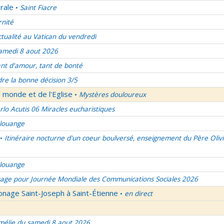
rale
Saint Fiacre
•
rnité
ctualité au Vatican du vendredi
amedi 8 aout 2026
nt d'amour, tant de bonté
re la bonne décision 3/5
 monde et de l'Eglise
Mystères douloureux
•
rlo Acutis 06 Miracles eucharistiques
 louange
Itinéraire nocturne d'un coeur boulversé, enseignement du Père Olivi
•
 louange
age pour Journée Mondiale des Communications Sociales 2026
onage Saint-Joseph à Saint-Étienne
en direct
•
élie du samedi 8 aout 2026