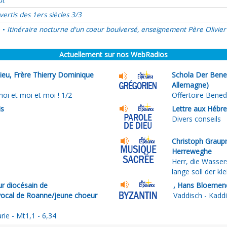
ût
vertis des 1ers siècles 3/3
é
Itinéraire nocturne d'un coeur boulversé, enseignement Père Olivier
•
Actuellement sur nos WebRadios
Dieu, Frère Thierry Dominique
Schola Der Bened
Allemagne)
oi et moi et moi ! 1/2
Offertoire Bene
is
Lettre aux Hébr
Divers conseils
Christoph Graupn
Herreweghe
Herr, die Wassers
lange soll der k
r diocésain de
, Hans Bloemen
vocal de Roanne/jeune choeur
Vaddisch - Kadd
rie - Mt1,1 - 6,34