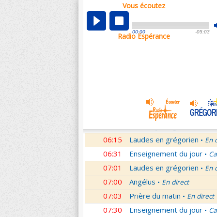
Vous écoutez
00:02
Nouveau Testament
Rom
•
01:00
Hymne acathiste à la Mèr
00:00
-05:03
Radio Espérance
01:48
Méditation en Eglise
18e 
•
02:01
Les conférences de la Fa
03:01
Nouveau Testament
Let
•
04:01
Si tu savais le don de Dieu
05:01
A l'écoute de Pierre
Mess
•
05:26
Rencontre
Père Pierre Le 
•
06:03
Le martyrologe
du 08 Ao
•
06:15
Laudes en grégorien
En 
•
06:31
Enseignement du jour
Ca
•
07:01
Laudes en grégorien
En 
•
07:00
Angélus
En direct
•
07:03
Prière du matin
En direct
•
07:30
Enseignement du jour
Ca
•