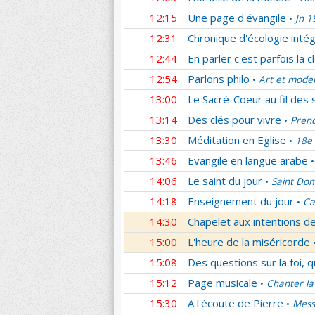
12:15
Une page d'évangile
Jn 1
•
12:31
Chronique d'écologie intég
12:44
En parler c'est parfois la c
12:54
Parlons philo
Art et mode
•
13:00
Le Sacré-Coeur au fil des 
13:14
Des clés pour vivre
Prend
•
13:30
Méditation en Eglise
18e 
•
13:46
Evangile en langue arabe
•
14:06
Le saint du jour
Saint Dom
•
14:18
Enseignement du jour
Ca
•
14:30
Chapelet aux intentions d
15:00
L'heure de la miséricorde
15:08
Des questions sur la foi, 
15:12
Page musicale
Chanter la
•
15:30
A l'écoute de Pierre
Mess
•