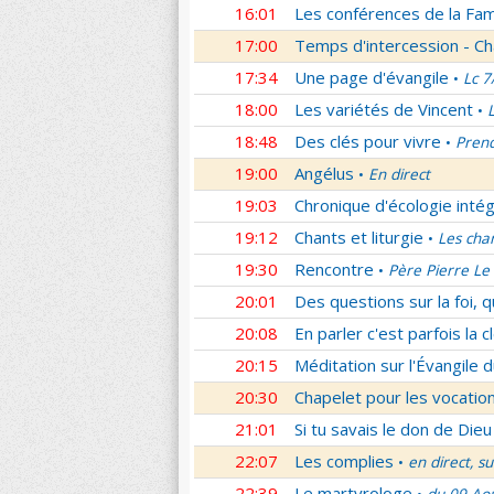
16:01
Les conférences de la Fa
17:00
Temps d'intercession - Ch
17:34
Une page d'évangile
Lc 7
•
18:00
Les variétés de Vincent
•
18:48
Des clés pour vivre
Prend
•
19:00
Angélus
En direct
•
19:03
Chronique d'écologie intég
19:12
Chants et liturgie
Les cha
•
19:30
Rencontre
Père Pierre Le 
•
20:01
Des questions sur la foi, 
20:08
En parler c'est parfois la c
20:15
Méditation sur l'Évangile d
20:30
Chapelet pour les vocatio
21:01
Si tu savais le don de Dieu
22:07
Les complies
en direct, s
•
22:39
Le martyrologe