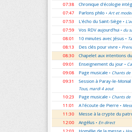
07:38
Chronique d'écologie intég
07:47
Parlons philo
Art et mode
•
07:53
L'écho du Saint-Siège
L'a
•
07:59
Vos RDV aujourd'hui
du s
•
08:01
10 minutes avec Jésus
Ta
•
08:13
Des clés pour vivre
Prend
•
08:30
Chapelet aux intentions du
09:01
Enseignement du jour
Ca
•
09:08
Page musicale
Chants de
•
09:31
Session à Paray-le-Monial
Tous, mardi 4 aout
10:23
Page musicale
Chants de
•
11:01
A l'écoute de Pierre
Mess
•
11:30
Messe à la crypte du patr
12:00
Angélus
En direct
•
12:03
Homélie de la messe
Hom
•