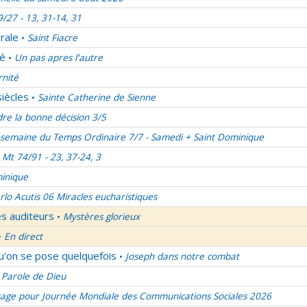
9/27 - 13, 31-14, 31
rale
Saint Fiacre
•
lé
Un pas apres l'autre
•
rnité
siècles
Sainte Catherine de Sienne
•
re la bonne décision 3/5
semaine du Temps Ordinaire 7/7 - Samedi + Saint Dominique
Mt 74/91 - 23, 37-24, 3
inique
rlo Acutis 06 Miracles eucharistiques
es auditeurs
Mystères glorieux
•
En direct
•
qu'on se pose quelquefois
Joseph dans notre combat
•
 Parole de Dieu
age pour Journée Mondiale des Communications Sociales 2026