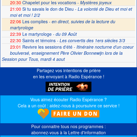
20:30
Chapelet pour les vocations -
Mystères joyeux
21:00
Si tu savais le don de Dieu
- La volonté de Dieu et moi et
moi et moi ! 2/2
22:06
Les complies -
en direct, suivies de la lecture du
martyrologe
22:39
Le martyrologe
- du 09 Août
22:30
Saints et témoins
- Les convertis des 1ers siècles 3/3
23:01
Revivre les sessions d'été
- Itinéraire nocturne d'un coeur
boulversé, enseignement Père Olivier Bonnewijn lors de la
Session pour Tous, mardi 4 aout
Partagez vos intentions de prière
en les envoyant à Radio Espérance !
Vous aimez écouter Radio Espérance ?
Cela a un coût : aidez-nous à poursuivre ce service !
Pour connaitre tous nos programmes :
abonnez-vous à la Lettre d'information