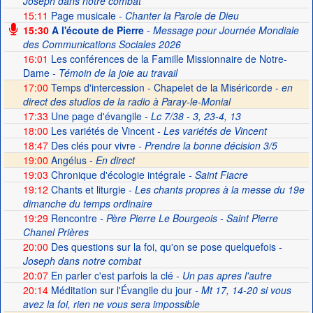
Joseph dans notre combat
15:11
Page musicale
- Chanter la Parole de Dieu
15:30
A l'écoute de Pierre
- Message pour Journée Mondiale
des Communications Sociales 2026
16:01
Les conférences de la Famille Missionnaire de Notre-
Dame
- Témoin de la joie au travail
17:00
Temps d'intercession - Chapelet de la Miséricorde -
en
direct des studios de la radio à Paray-le-Monial
17:33
Une page d'évangile
- Lc 7/38 - 3, 23-4, 13
18:00
Les variétés de Vincent
- Les variétés de Vincent
18:47
Des clés pour vivre
- Prendre la bonne décision 3/5
19:00
Angélus -
En direct
19:03
Chronique d'écologie intégrale
- Saint Fiacre
19:12
Chants et liturgie
- Les chants propres à la messe du 19e
dimanche du temps ordinaire
19:29
Rencontre
- Père Pierre Le Bourgeois - Saint Pierre
Chanel Prières
20:00
Des questions sur la foi, qu'on se pose quelquefois
-
Joseph dans notre combat
20:07
En parler c'est parfois la clé
- Un pas apres l'autre
20:14
Méditation sur l'Évangile du jour
- Mt 17, 14-20 si vous
avez la foi, rien ne vous sera impossible