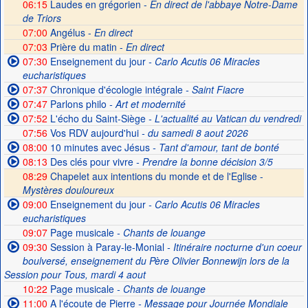
06:15
Laudes en grégorien -
En direct de l'abbaye Notre-Dame
de Triors
07:00
Angélus -
En direct
07:03
Prière du matin -
En direct
07:30
Enseignement du jour
- Carlo Acutis 06 Miracles
eucharistiques
07:37
Chronique d'écologie intégrale
- Saint Fiacre
07:47
Parlons philo
- Art et modernité
07:52
L'écho du Saint-Siège
- L'actualité au Vatican du vendredi
07:56
Vos RDV aujourd'hui
- du samedi 8 aout 2026
08:00
10 minutes avec Jésus
- Tant d'amour, tant de bonté
08:13
Des clés pour vivre
- Prendre la bonne décision 3/5
08:29
Chapelet aux intentions du monde et de l'Eglise -
Mystères douloureux
09:00
Enseignement du jour
- Carlo Acutis 06 Miracles
eucharistiques
09:07
Page musicale
- Chants de louange
09:30
Session à Paray-le-Monial
- Itinéraire nocturne d'un coeur
boulversé, enseignement du Père Olivier Bonnewijn lors de la
Session pour Tous, mardi 4 aout
10:22
Page musicale
- Chants de louange
11:00
A l'écoute de Pierre
- Message pour Journée Mondiale