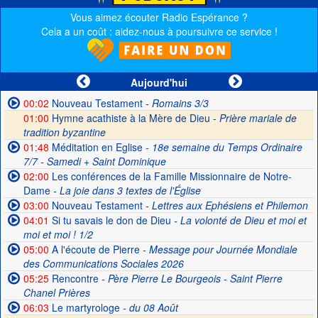
Vous aimez écouter Radio Espérance ?
Cela a un coût : aidez-nous à poursuivre ce service !
Aujourd'hui
00:02
Nouveau Testament
- Romains 3/3
01:00
Hymne acathiste à la Mère de Dieu -
Prière mariale de
tradition byzantine
01:48
Méditation en Eglise
- 18e semaine du Temps Ordinaire
7/7 - Samedi + Saint Dominique
02:00
Les conférences de la Famille Missionnaire de Notre-
Dame
- La joie dans 3 textes de l'Église
03:00
Nouveau Testament
- Lettres aux Ephésiens et Philemon
04:01
Si tu savais le don de Dieu
- La volonté de Dieu et moi et
moi et moi ! 1/2
05:00
A l'écoute de Pierre
- Message pour Journée Mondiale
des Communications Sociales 2026
05:25
Rencontre
- Père Pierre Le Bourgeois - Saint Pierre
Chanel Prières
06:03
Le martyrologe
- du 08 Août