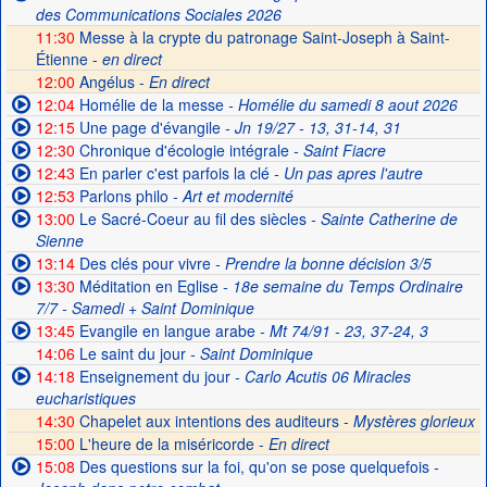
des Communications Sociales 2026
11:30
Messe à la crypte du patronage Saint-Joseph à Saint-
Étienne -
en direct
12:00
Angélus -
En direct
12:04
Homélie de la messe
- Homélie du samedi 8 aout 2026
12:15
Une page d'évangile
- Jn 19/27 - 13, 31-14, 31
12:30
Chronique d'écologie intégrale
- Saint Fiacre
12:43
En parler c'est parfois la clé
- Un pas apres l'autre
12:53
Parlons philo
- Art et modernité
13:00
Le Sacré-Coeur au fil des siècles
- Sainte Catherine de
Sienne
13:14
Des clés pour vivre
- Prendre la bonne décision 3/5
13:30
Méditation en Eglise
- 18e semaine du Temps Ordinaire
7/7 - Samedi + Saint Dominique
13:45
Evangile en langue arabe
- Mt 74/91 - 23, 37-24, 3
14:06
Le saint du jour
- Saint Dominique
14:18
Enseignement du jour
- Carlo Acutis 06 Miracles
eucharistiques
14:30
Chapelet aux intentions des auditeurs -
Mystères glorieux
15:00
L'heure de la miséricorde -
En direct
15:08
Des questions sur la foi, qu'on se pose quelquefois
-