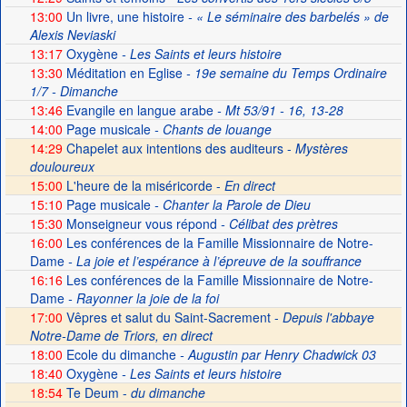
13:00
Un livre, une histoire
- « Le séminaire des barbelés » de
Alexis Neviaski
13:17
Oxygène
- Les Saints et leurs histoire
13:30
Méditation en Eglise
- 19e semaine du Temps Ordinaire
1/7 - Dimanche
13:46
Evangile en langue arabe
- Mt 53/91 - 16, 13-28
14:00
Page musicale
- Chants de louange
14:29
Chapelet aux intentions des auditeurs -
Mystères
douloureux
15:00
L'heure de la miséricorde -
En direct
15:10
Page musicale
- Chanter la Parole de Dieu
15:30
Monseigneur vous répond
- Célibat des prètres
16:00
Les conférences de la Famille Missionnaire de Notre-
Dame
- La joie et l’espérance à l’épreuve de la souffrance
16:16
Les conférences de la Famille Missionnaire de Notre-
Dame
- Rayonner la joie de la foi
17:00
Vêpres et salut du Saint-Sacrement -
Depuis l'abbaye
Notre-Dame de Triors, en direct
18:00
Ecole du dimanche
- Augustin par Henry Chadwick 03
18:40
Oxygène
- Les Saints et leurs histoire
18:54
Te Deum -
du dimanche