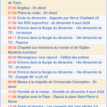
de Triors
07:00
Angélus -
En direct
07:03
Prière du matin -
En direct
07:30
Ecole du dimanche
- Augustin par Henry Chadwick 03
07:56
Vos RDV aujourd'hui
- du dimanche 9 aout 2026
08:00
Entrons dans la liturgie du dimanche
- 19e dimanche du
TO - 1re lecture
08:11
Entrons dans la liturgie du dimanche
- 19e dimanche du
TO - Psaume
08:30
Chapelet aux intentions du monde et de l'Eglise -
Mystères lumineux
09:00
Monseigneur vous répond
- Célibat des prètres
09:32
Entrons dans la liturgie du dimanche
- 19e dimanche du
TO - 2e lecture
09:42
Entrons dans la liturgie du dimanche
- 19e dimanche du
TO - Evangile Mt 14,22-33
09:59
Messe à la chapelle de l'Immaculée Conception -
En
direct
10:30
Homélie de la messe
- Homélie du dimanche 9 aout 2026
11:56
Angélus avec le Pape -
Depuis la place Saint-Pierre à
Rome
12:29
Saints et témoins
- Les convertis des 1ers siècles 3/3