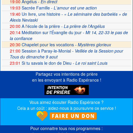
19:00
Angélus -
En direct
19:03
Sacrée Famille
- L'amour est une action
19:40
Un livre, une histoire
- « Le séminaire des barbelés » de
Alexis Neviaski
20:00
A l'école de la prière
- La prière de l'Angélus
20:14
Méditation sur l'Évangile du jour
- Mt 14, 22-33 le pas de
la confiance
20:30
Chapelet pour les vocations -
Mystères glorieux
21:00
Session à Paray-le-Monial
- Veillée de la Session pour
Tous du dimanche 9 aout
23:01
Si tu savais le don de Dieu
- Le roi saint Louis
Partagez vos intentions de prière
en les envoyant à Radio Espérance !
Vous aimez écouter Radio Espérance ?
Cela a un coût : aidez-nous à poursuivre ce service !
Pour connaitre tous nos programmes :