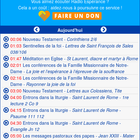
Vous aimez écouter Radio Espérance ?
Cela a un coût : aidez-nous à poursuivre ce service !
Aujourd'hui
00:06
Nouveau Testament
- Corinthiens 2/6
01:03
Sentinelles de la foi
- Lettres de Saint François de Sales
038/106
01:47
Méditation en Eglise
- St Laurent, diacre et martyr à Rome
02:01
Les conférences de la Famille Missionnaire de Notre-
Dame
- La joie et l’espérance à l’épreuve de la souffrance
02:16
Les conférences de la Famille Missionnaire de Notre-
Dame
- Rayonner la joie de la foi
03:00
Nouveau Testament
- Lettres aux Colossiens, Tite
04:00
Entrons dans la liturgie
- Saint Laurent de Rome - 1re
lecture 2 Co 9
04:15
Entrons dans la liturgie
- Saint Laurent de Rome -
Psaume 111 112
04:30
Entrons dans la liturgie
- Saint Laurent de Rome -
Evangile Jn 12
05:00
Les messages pastoraux des papes
- Jean XXIII - Mater