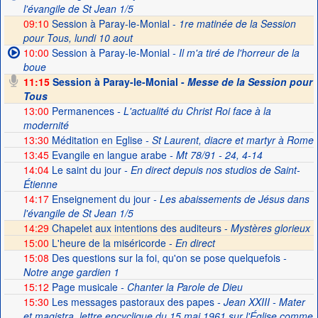
l'évangile de St Jean 1/5
09:10
Session à Paray-le-Monial -
1re matinée de la Session
pour Tous, lundi 10 aout
10:00
Session à Paray-le-Monial
- Il m'a tiré de l'horreur de la
boue
11:15
Session à Paray-le-Monial -
Messe de la Session pour
Tous
13:00
Permanences
- L'actualité du Christ Roi face à la
modernité
13:30
Méditation en Eglise
- St Laurent, diacre et martyr à Rome
13:45
Evangile en langue arabe
- Mt 78/91 - 24, 4-14
14:04
Le saint du jour
- En direct depuis nos studios de Saint-
Étienne
14:17
Enseignement du jour
- Les abaissements de Jésus dans
l'évangile de St Jean 1/5
14:29
Chapelet aux intentions des auditeurs -
Mystères glorieux
15:00
L'heure de la miséricorde -
En direct
15:08
Des questions sur la foi, qu'on se pose quelquefois
-
Notre ange gardien 1
15:12
Page musicale
- Chanter la Parole de Dieu
15:30
Les messages pastoraux des papes
- Jean XXIII - Mater
et magistra, lettre encyclique du 15 mai 1961 sur l'Église comme