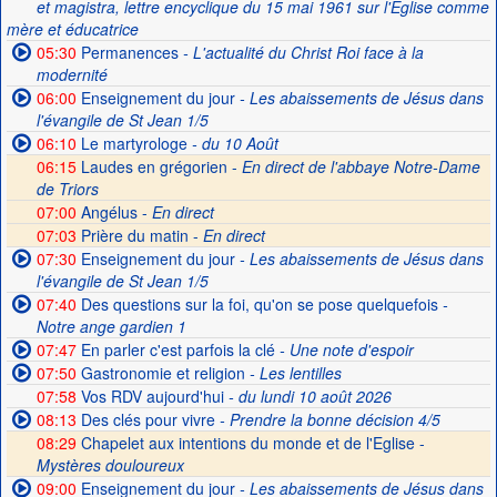
et magistra, lettre encyclique du 15 mai 1961 sur l'Église comme
mère et éducatrice
05:30
Permanences
- L'actualité du Christ Roi face à la
modernité
06:00
Enseignement du jour
- Les abaissements de Jésus dans
l'évangile de St Jean 1/5
06:10
Le martyrologe
- du 10 Août
06:15
Laudes en grégorien -
En direct de l'abbaye Notre-Dame
de Triors
07:00
Angélus -
En direct
07:03
Prière du matin -
En direct
07:30
Enseignement du jour
- Les abaissements de Jésus dans
l'évangile de St Jean 1/5
07:40
Des questions sur la foi, qu'on se pose quelquefois
-
Notre ange gardien 1
07:47
En parler c'est parfois la clé
- Une note d'espoir
07:50
Gastronomie et religion
- Les lentilles
07:58
Vos RDV aujourd'hui
- du lundi 10 août 2026
08:13
Des clés pour vivre
- Prendre la bonne décision 4/5
08:29
Chapelet aux intentions du monde et de l'Eglise -
Mystères douloureux
09:00
Enseignement du jour
- Les abaissements de Jésus dans