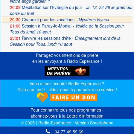
Notre ange gardien 1
20:09
Méditation sur l'Évangile du jour
- Jn 12, 24-26 le grain qui
porte du fruit
20:30
Chapelet pour les vocations -
Mystères joyeux
21:00
Session à Paray-le-Monial
- Veillée de la Session pour
Tous du lundi 10 aout
23:01
Revivre les sessions d'été
- Enseignement lors de la
Session pour Tous, lundi 10 aout
Partagez vos intentions de prière
en les envoyant à Radio Espérance !
Vous aimez écouter Radio Espérance ?
Cela a un coût : aidez-nous à poursuivre ce service !
Pour connaitre tous nos programmes :
abonnez-vous à la Lettre d'information
© 2025 | Radio-Espérance | Version Smartphone
04 77 49 59 69