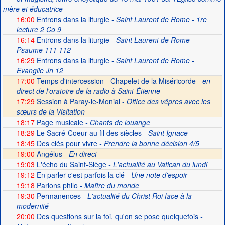
mère et éducatrice
16:00
Entrons dans la liturgie
- Saint Laurent de Rome - 1re
lecture 2 Co 9
16:14
Entrons dans la liturgie
- Saint Laurent de Rome -
Psaume 111 112
16:29
Entrons dans la liturgie
- Saint Laurent de Rome -
Evangile Jn 12
17:00
Temps d'intercession - Chapelet de la Miséricorde -
en
direct de l'oratoire de la radio à Saint-Étienne
17:29
Session à Paray-le-Monial -
Office des vêpres avec les
sœurs de la Visitation
18:17
Page musicale
- Chants de louange
18:29
Le Sacré-Coeur au fil des siècles
- Saint Ignace
18:45
Des clés pour vivre
- Prendre la bonne décision 4/5
19:00
Angélus -
En direct
19:03
L'écho du Saint-Siège
- L'actualité au Vatican du lundi
19:12
En parler c'est parfois la clé
- Une note d'espoir
19:18
Parlons philo
- Maître du monde
19:30
Permanences
- L'actualité du Christ Roi face à la
modernité
20:00
Des questions sur la foi, qu'on se pose quelquefois
-