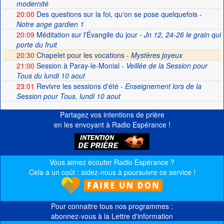
modernité
20:00
Des questions sur la foi, qu'on se pose quelquefois
-
Notre ange gardien 1
20:09
Méditation sur l'Évangile du jour
- Jn 12, 24-26 le grain qui
porte du fruit
20:30
Chapelet pour les vocations -
Mystères joyeux
21:00
Session à Paray-le-Monial
- Veillée de la Session pour
Tous du lundi 10 aout
23:01
Revivre les sessions d'été
- Enseignement lors de la
Session pour Tous, lundi 10 aout
Partagez vos intentions de prière
en les envoyant à Radio Espérance !
Vous aimez écouter Radio Espérance ?
Cela a un coût : aidez-nous à poursuivre ce service !
Pour connaitre tous nos programmes :
abonnez-vous à la Lettre d'information