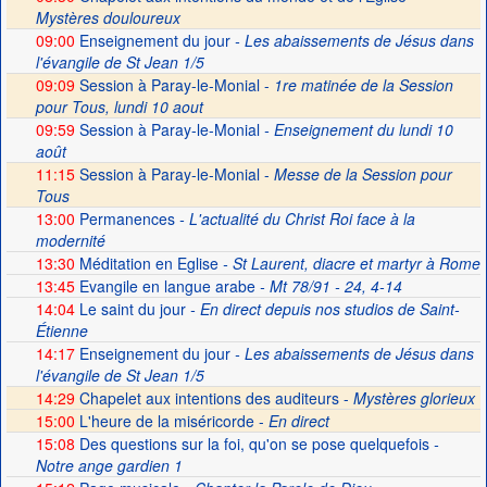
Mystères douloureux
09:00
Enseignement du jour
- Les abaissements de Jésus dans
l'évangile de St Jean 1/5
09:09
Session à Paray-le-Monial -
1re matinée de la Session
pour Tous, lundi 10 aout
09:59
Session à Paray-le-Monial
- Enseignement du lundi 10
août
11:15
Session à Paray-le-Monial -
Messe de la Session pour
Tous
13:00
Permanences
- L'actualité du Christ Roi face à la
modernité
13:30
Méditation en Eglise
- St Laurent, diacre et martyr à Rome
13:45
Evangile en langue arabe
- Mt 78/91 - 24, 4-14
14:04
Le saint du jour
- En direct depuis nos studios de Saint-
Étienne
14:17
Enseignement du jour
- Les abaissements de Jésus dans
l'évangile de St Jean 1/5
14:29
Chapelet aux intentions des auditeurs -
Mystères glorieux
15:00
L'heure de la miséricorde -
En direct
15:08
Des questions sur la foi, qu'on se pose quelquefois
-
Notre ange gardien 1