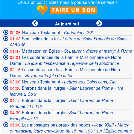
Cela a un coût : aidez-nous à poursuivre ce service !
Aujourd'hui
00:06
Nouveau Testament
- Corinthiens 2/6
01:03
Sentinelles de la foi
- Lettres de Saint François de Sales
038/106
01:47
Méditation en Eglise
- St Laurent, diacre et martyr à Rome
02:01
Les conférences de la Famille Missionnaire de Notre-
Dame
- La joie et l’espérance à l’épreuve de la souffrance
02:16
Les conférences de la Famille Missionnaire de Notre-
Dame
- Rayonner la joie de la foi
03:00
Nouveau Testament
- Lettres aux Colossiens, Tite
04:00
Entrons dans la liturgie
- Saint Laurent de Rome - 1re
lecture 2 Co 9
04:15
Entrons dans la liturgie
- Saint Laurent de Rome -
Psaume 111 112
04:30
Entrons dans la liturgie
- Saint Laurent de Rome -
Evangile Jn 12
05:00
Les messages pastoraux des papes
- Jean XXIII - Mater
et magistra, lettre encyclique du 15 mai 1961 sur l'Église comme