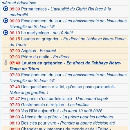
mère et éducatrice
05:30
Permanences
- L'actualité du Christ Roi face à la
modernité
06:00
Enseignement du jour
- Les abaissements de Jésus dans
l'évangile de St Jean 1/5
06:10
Le martyrologe
- du 10 Août
06:15
Laudes en grégorien -
En direct de l'abbaye Notre-Dame
de Triors
07:00
Angélus -
En direct
07:03
Prière du matin -
En direct
07:43
Laudes en grégorien -
En direct de l'abbaye Notre-
Dame de Triors
07:30
Enseignement du jour
- Les abaissements de Jésus dans
l'évangile de St Jean 1/5
07:40
Des questions sur la foi, qu'on se pose quelquefois
-
Notre ange gardien 1
07:47
En parler c'est parfois la clé
- Une note d'espoir
07:50
Gastronomie et religion
- Les lentilles
08:00
Vos RDV aujourd'hui
- du lundi 10 août 2026
08:00
A l'école de la prière
- La prière pour les pécheurs
08:13
Des clés pour vivre
- Prendre la bonne décision 4/5
08:30
Chapelet aux intentions du monde et de l'Eglise -