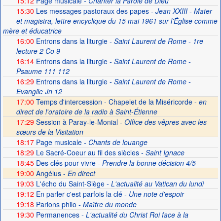
15:12
Page musicale
- Chanter la Parole de Dieu
15:30
Les messages pastoraux des papes
- Jean XXIII - Mater
et magistra, lettre encyclique du 15 mai 1961 sur l'Église comme
mère et éducatrice
16:00
Entrons dans la liturgie
- Saint Laurent de Rome - 1re
lecture 2 Co 9
16:14
Entrons dans la liturgie
- Saint Laurent de Rome -
Psaume 111 112
16:29
Entrons dans la liturgie
- Saint Laurent de Rome -
Evangile Jn 12
17:00
Temps d'intercession - Chapelet de la Miséricorde -
en
direct de l'oratoire de la radio à Saint-Étienne
17:29
Session à Paray-le-Monial -
Office des vêpres avec les
sœurs de la Visitation
18:17
Page musicale
- Chants de louange
18:29
Le Sacré-Coeur au fil des siècles
- Saint Ignace
18:45
Des clés pour vivre
- Prendre la bonne décision 4/5
19:00
Angélus -
En direct
19:03
L'écho du Saint-Siège
- L'actualité au Vatican du lundi
19:12
En parler c'est parfois la clé
- Une note d'espoir
19:18
Parlons philo
- Maître du monde
19:30
Permanences
- L'actualité du Christ Roi face à la