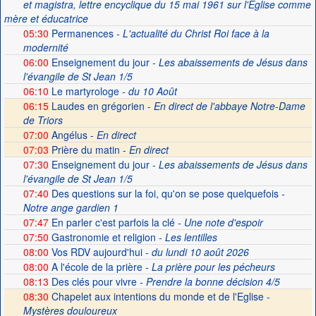
et magistra, lettre encyclique du 15 mai 1961 sur l'Église comme
mère et éducatrice
05:30
Permanences
- L'actualité du Christ Roi face à la
modernité
06:00
Enseignement du jour
- Les abaissements de Jésus dans
l'évangile de St Jean 1/5
06:10
Le martyrologe
- du 10 Août
06:15
Laudes en grégorien -
En direct de l'abbaye Notre-Dame
de Triors
07:00
Angélus -
En direct
07:03
Prière du matin -
En direct
07:30
Enseignement du jour
- Les abaissements de Jésus dans
l'évangile de St Jean 1/5
07:40
Des questions sur la foi, qu'on se pose quelquefois
-
Notre ange gardien 1
07:47
En parler c'est parfois la clé
- Une note d'espoir
07:50
Gastronomie et religion
- Les lentilles
08:00
Vos RDV aujourd'hui
- du lundi 10 août 2026
08:00
A l'école de la prière
- La prière pour les pécheurs
08:13
Des clés pour vivre
- Prendre la bonne décision 4/5
08:30
Chapelet aux intentions du monde et de l'Eglise -
Mystères douloureux