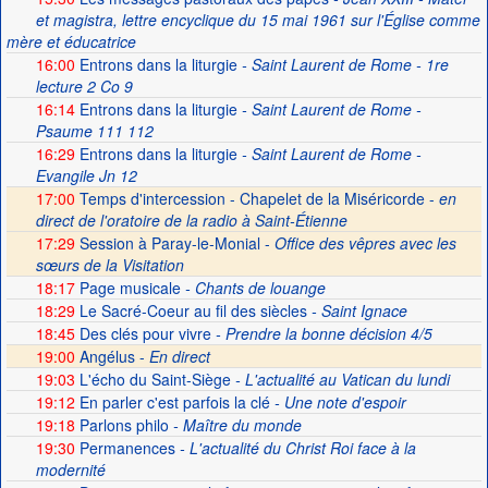
et magistra, lettre encyclique du 15 mai 1961 sur l'Église comme
mère et éducatrice
16:00
Entrons dans la liturgie
- Saint Laurent de Rome - 1re
lecture 2 Co 9
16:14
Entrons dans la liturgie
- Saint Laurent de Rome -
Psaume 111 112
16:29
Entrons dans la liturgie
- Saint Laurent de Rome -
Evangile Jn 12
17:00
Temps d'intercession - Chapelet de la Miséricorde -
en
direct de l'oratoire de la radio à Saint-Étienne
17:29
Session à Paray-le-Monial -
Office des vêpres avec les
sœurs de la Visitation
18:17
Page musicale
- Chants de louange
18:29
Le Sacré-Coeur au fil des siècles
- Saint Ignace
18:45
Des clés pour vivre
- Prendre la bonne décision 4/5
19:00
Angélus -
En direct
19:03
L'écho du Saint-Siège
- L'actualité au Vatican du lundi
19:12
En parler c'est parfois la clé
- Une note d'espoir
19:18
Parlons philo
- Maître du monde
19:30
Permanences
- L'actualité du Christ Roi face à la
modernité