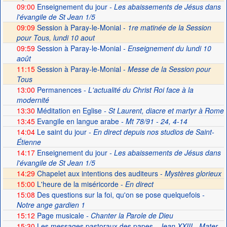
09:00
Enseignement du jour
- Les abaissements de Jésus dans
l'évangile de St Jean 1/5
09:09
Session à Paray-le-Monial -
1re matinée de la Session
pour Tous, lundi 10 aout
09:59
Session à Paray-le-Monial
- Enseignement du lundi 10
août
11:15
Session à Paray-le-Monial -
Messe de la Session pour
Tous
13:00
Permanences
- L'actualité du Christ Roi face à la
modernité
13:30
Méditation en Eglise
- St Laurent, diacre et martyr à Rome
13:45
Evangile en langue arabe
- Mt 78/91 - 24, 4-14
14:04
Le saint du jour
- En direct depuis nos studios de Saint-
Étienne
14:17
Enseignement du jour
- Les abaissements de Jésus dans
l'évangile de St Jean 1/5
14:29
Chapelet aux intentions des auditeurs -
Mystères glorieux
15:00
L'heure de la miséricorde -
En direct
15:08
Des questions sur la foi, qu'on se pose quelquefois
-
Notre ange gardien 1
15:12
Page musicale
- Chanter la Parole de Dieu
15:30
Les messages pastoraux des papes
- Jean XXIII - Mater