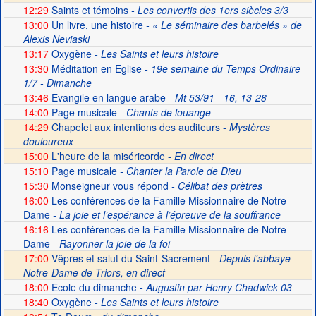
12:29
Saints et témoins
- Les convertis des 1ers siècles 3/3
13:00
Un livre, une histoire
- « Le séminaire des barbelés » de
Alexis Neviaski
13:17
Oxygène
- Les Saints et leurs histoire
13:30
Méditation en Eglise
- 19e semaine du Temps Ordinaire
1/7 - Dimanche
13:46
Evangile en langue arabe
- Mt 53/91 - 16, 13-28
14:00
Page musicale
- Chants de louange
14:29
Chapelet aux intentions des auditeurs -
Mystères
douloureux
15:00
L'heure de la miséricorde -
En direct
15:10
Page musicale
- Chanter la Parole de Dieu
15:30
Monseigneur vous répond
- Célibat des prètres
16:00
Les conférences de la Famille Missionnaire de Notre-
Dame
- La joie et l’espérance à l’épreuve de la souffrance
16:16
Les conférences de la Famille Missionnaire de Notre-
Dame
- Rayonner la joie de la foi
17:00
Vêpres et salut du Saint-Sacrement -
Depuis l'abbaye
Notre-Dame de Triors, en direct
18:00
Ecole du dimanche
- Augustin par Henry Chadwick 03
18:40
Oxygène
- Les Saints et leurs histoire