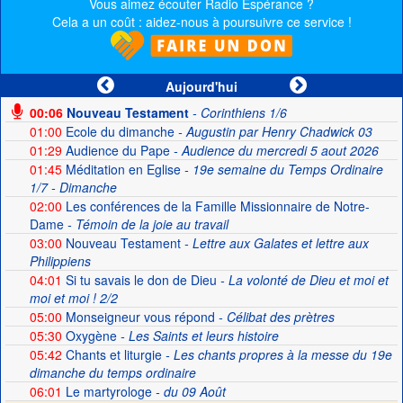
Vous aimez écouter Radio Espérance ?
Cela a un coût : aidez-nous à poursuivre ce service !
Aujourd'hui
00:06
Nouveau Testament
- Corinthiens 1/6
01:00
Ecole du dimanche
- Augustin par Henry Chadwick 03
01:29
Audience du Pape
- Audience du mercredi 5 aout 2026
01:45
Méditation en Eglise
- 19e semaine du Temps Ordinaire
1/7 - Dimanche
02:00
Les conférences de la Famille Missionnaire de Notre-
Dame
- Témoin de la joie au travail
03:00
Nouveau Testament
- Lettre aux Galates et lettre aux
Philippiens
04:01
Si tu savais le don de Dieu
- La volonté de Dieu et moi et
moi et moi ! 2/2
05:00
Monseigneur vous répond
- Célibat des prètres
05:30
Oxygène
- Les Saints et leurs histoire
05:42
Chants et liturgie
- Les chants propres à la messe du 19e
dimanche du temps ordinaire
06:01
Le martyrologe
- du 09 Août