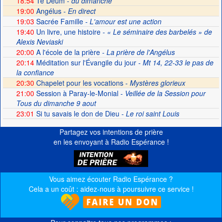
18:54
Te Deum -
du dimanche
19:00
Angélus -
En direct
19:03
Sacrée Famille
- L'amour est une action
19:40
Un livre, une histoire
- « Le séminaire des barbelés » de
Alexis Neviaski
20:00
A l'école de la prière
- La prière de l'Angélus
20:14
Méditation sur l'Évangile du jour
- Mt 14, 22-33 le pas de
la confiance
20:30
Chapelet pour les vocations -
Mystères glorieux
21:00
Session à Paray-le-Monial
- Veillée de la Session pour
Tous du dimanche 9 aout
23:01
Si tu savais le don de Dieu
- Le roi saint Louis
Partagez vos intentions de prière
en les envoyant à Radio Espérance !
Vous aimez écouter Radio Espérance ?
Cela a un coût : aidez-nous à poursuivre ce service !