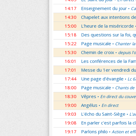
14:17
Enseignement du jour
Ca
•
14:30
Chapelet aux intentions d
15:00
L'heure de la miséricorde
15:18
Des questions sur la foi, 
15:22
Page musicale
Chanter la
•
15:30
Chemin de croix
depuis l'
•
16:01
Les conférences de la Fa
17:01
Messe du 1er vendredi d
17:44
Une page d'évangile
Lc 6
•
18:00
Page musicale
Chants de
•
18:30
Vêpres
En direct du couve
•
19:00
Angélus
En direct
•
19:03
L'écho du Saint-Siège
L'a
•
19:08
En parler c'est parfois la c
19:17
Parlons philo
Action et eff
•