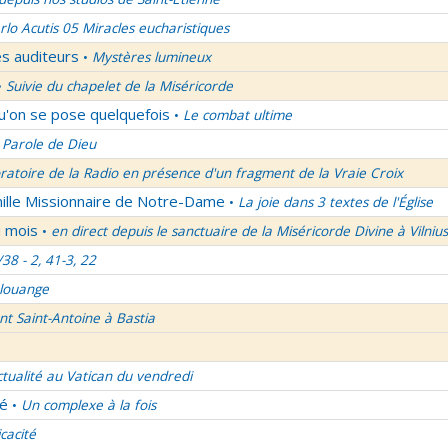
rlo Acutis 05 Miracles eucharistiques
es auditeurs
Mystères lumineux
•
Suivie du chapelet de la Miséricorde
•
qu'on se pose quelquefois
Le combat ultime
•
 Parole de Dieu
oratoire de la Radio en présence d'un fragment de la Vraie Croix
mille Missionnaire de Notre-Dame
La joie dans 3 textes de l'Église
•
u mois
en direct depuis le sanctuaire de la Miséricorde Divine à Vilnius
•
/38 - 2, 41-3, 22
 louange
nt Saint-Antoine à Bastia
ctualité au Vatican du vendredi
lé
Un complexe à la fois
•
icacité