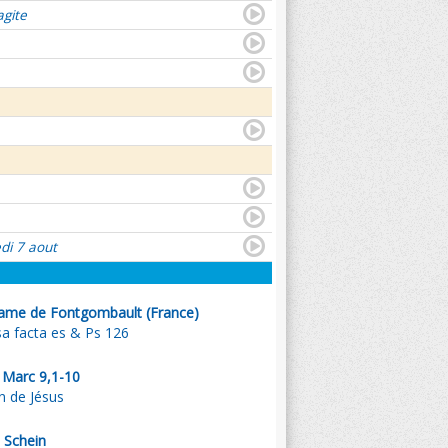
agite
di 7 aout
ame de Fontgombault (France)
a facta es & Ps 126
. Marc 9,1-10
on de Jésus
 Schein