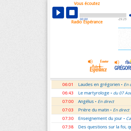
Vous écoutez
00:04
Nouveau Testament
Roma
•
01:03
Sentinelles de la foi
Lettr
•
00:00
-29:25
Radio Espérance
01:32
10 minutes avec Jésus
Le
•
01:46
Méditation en Eglise
18e 
•
02:01
Veilleurs dans la nuit
En d
•
03:01
Nouveau Testament
Let
•
04:01
Si tu savais le don de Dieu
05:01
En Toi nos sources
Paul 
•
05:30
Lumière de l'Orthodoxie
•
06:01
Laudes en grégorien
En 
•
06:43
Le martyrologe
du 07 Ao
•
07:00
Angélus
En direct
•
07:03
Prière du matin
En direct
•
07:30
Enseignement du jour
Ca
•
07:38
Des questions sur la foi, 