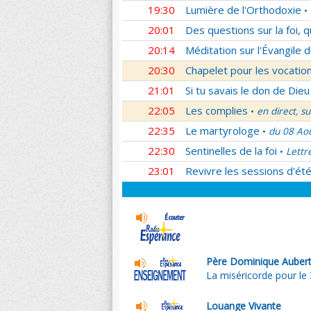
19:30
Lumière de l'Orthodoxie
•
20:01
Des questions sur la foi, 
20:14
Méditation sur l'Évangile d
20:30
Chapelet pour les vocatio
21:01
Si tu savais le don de Dieu
22:05
Les complies
en direct, s
•
22:35
Le martyrologe
du 08 Ao
•
22:30
Sentinelles de la foi
Lettr
•
23:01
Revivre les sessions d'ét
Père Dominique Auber
La miséricorde pour le 
Louange Vivante