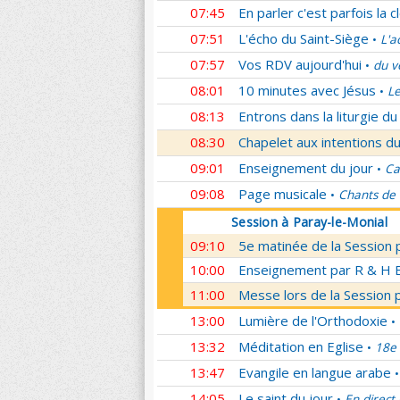
07:45
En parler c'est parfois la c
07:51
L'écho du Saint-Siège
L'a
•
07:57
Vos RDV aujourd'hui
du v
•
08:01
10 minutes avec Jésus
Le
•
08:13
Entrons dans la liturgie d
08:30
Chapelet aux intentions du
09:01
Enseignement du jour
Ca
•
09:08
Page musicale
Chants de
•
Session à Paray-le-Monial
09:10
5e matinée de la Session 
10:00
Enseignement par R & H Bo
11:00
Messe lors de la Session 
13:00
Lumière de l'Orthodoxie
•
13:32
Méditation en Eglise
18e 
•
13:47
Evangile en langue arabe
•
14:05
Le saint du jour
En direct
•