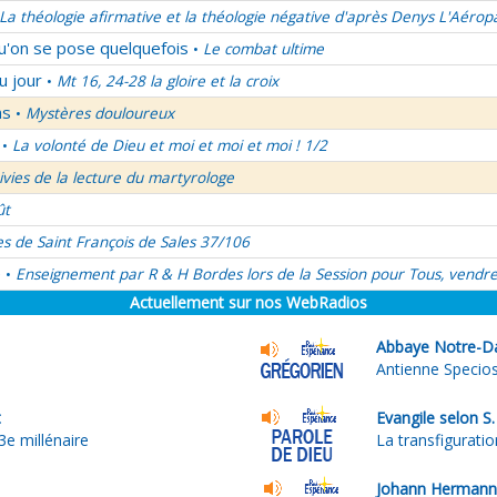
La théologie afirmative et la théologie négative d'après Denys L'Aérop
qu'on se pose quelquefois
Le combat ultime
•
u jour
Mt 16, 24-28 la gloire et la croix
•
ns
Mystères douloureux
•
La volonté de Dieu et moi et moi et moi ! 1/2
•
uivies de la lecture du martyrologe
ût
es de Saint François de Sales 37/106
é
Enseignement par R & H Bordes lors de la Session pour Tous, vendre
•
Actuellement sur nos WebRadios
Abbaye Notre-D
Antienne Specios
t
Evangile selon S
3e millénaire
La transfigurati
Johann Hermann