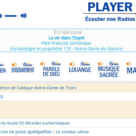
ins 2/3 : 6,15-11,36
max
mute
es de Saint François de Sales 37/106
volume
 secret d'un bel été
En réécoute
semaine du Temps Ordinaire 6/7 - Vendredi + Saint Sixte II
La vie dans l'Esprit
Père François-Dominique
irect avec le Père Denis Mertz
Eschatologie et prophétie 118 - Notre-Dame du Rosaire
tre aux Galates
La Transfiguration
•
et le Judaïsme 05
La théologie afirmative et la théologie négative d'après Denys L'Aérop
direct de l'abbaye Notre-Dame de Triors
ût
rlo Acutis 05 Miracles eucharistiques
qu'on se pose quelquefois
Le combat ultime
•