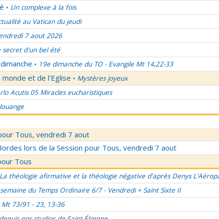
lé
Un complexe à la fois
•
ctualité au Vatican du jeudi
endredi 7 aout 2026
 secret d'un bel été
u dimanche
19e dimanche du TO - Evangile Mt 14,22-33
•
 monde et de l'Eglise
Mystères joyeux
•
rlo Acutis 05 Miracles eucharistiques
 louange
pour Tous, vendredi 7 aout
rdes lors de la Session pour Tous, vendredi 7 aout
pour Tous
La théologie afirmative et la théologie négative d'après Denys L'Aérop
semaine du Temps Ordinaire 6/7 - Vendredi + Saint Sixte II
Mt 73/91 - 23, 13-36
 depuis nos studios de Saint-Étienne