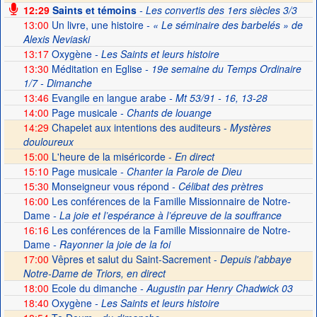
12:29
Saints et témoins
- Les convertis des 1ers siècles 3/3
13:00
Un livre, une histoire
- « Le séminaire des barbelés » de
Alexis Neviaski
13:17
Oxygène
- Les Saints et leurs histoire
13:30
Méditation en Eglise
- 19e semaine du Temps Ordinaire
1/7 - Dimanche
13:46
Evangile en langue arabe
- Mt 53/91 - 16, 13-28
14:00
Page musicale
- Chants de louange
14:29
Chapelet aux intentions des auditeurs -
Mystères
douloureux
15:00
L'heure de la miséricorde -
En direct
15:10
Page musicale
- Chanter la Parole de Dieu
15:30
Monseigneur vous répond
- Célibat des prètres
16:00
Les conférences de la Famille Missionnaire de Notre-
Dame
- La joie et l’espérance à l’épreuve de la souffrance
16:16
Les conférences de la Famille Missionnaire de Notre-
Dame
- Rayonner la joie de la foi
17:00
Vêpres et salut du Saint-Sacrement -
Depuis l'abbaye
Notre-Dame de Triors, en direct
18:00
Ecole du dimanche
- Augustin par Henry Chadwick 03
18:40
Oxygène
- Les Saints et leurs histoire