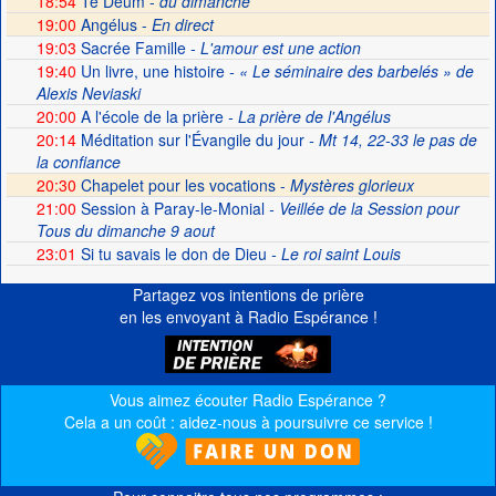
18:54
Te Deum -
du dimanche
19:00
Angélus -
En direct
19:03
Sacrée Famille
- L'amour est une action
19:40
Un livre, une histoire
- « Le séminaire des barbelés » de
Alexis Neviaski
20:00
A l'école de la prière
- La prière de l'Angélus
20:14
Méditation sur l'Évangile du jour
- Mt 14, 22-33 le pas de
la confiance
20:30
Chapelet pour les vocations -
Mystères glorieux
21:00
Session à Paray-le-Monial
- Veillée de la Session pour
Tous du dimanche 9 aout
23:01
Si tu savais le don de Dieu
- Le roi saint Louis
Partagez vos intentions de prière
en les envoyant à Radio Espérance !
Vous aimez écouter Radio Espérance ?
Cela a un coût : aidez-nous à poursuivre ce service !