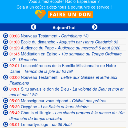
Vous aimez écouter Radio Espérance ?
Cela a un coût : aidez-nous à poursuivre ce service !
Aujourd'hui
00:06
Nouveau Testament
- Corinthiens 1/6
01:00
Ecole du dimanche
- Augustin par Henry Chadwick 03
01:29
Audience du Pape
- Audience du mercredi 5 aout 2026
01:45
Méditation en Eglise
- 19e semaine du Temps Ordinaire
1/7 - Dimanche
02:01
Les conférences de la Famille Missionnaire de Notre-
Dame
- Témoin de la joie au travail
03:00
Nouveau Testament
- Lettre aux Galates et lettre aux
Philippiens
04:01
Si tu savais le don de Dieu
- La volonté de Dieu et moi et
moi et moi ! 2/2
05:00
Monseigneur vous répond
- Célibat des prètres
05:30
Oxygène
- Les Saints et leurs histoire
05:42
Chants et liturgie
- Les chants propres à la messe du 19e
dimanche du temps ordinaire
06:01
Le martyrologe
- du 09 Août