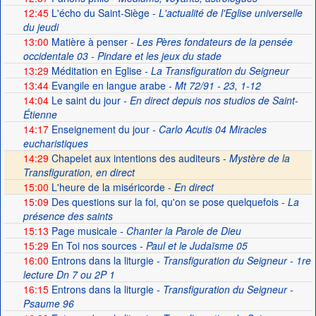
12:45
L'écho du Saint-Siège
- L'actualité de l'Eglise universelle
du jeudi
13:00
Matière à penser
- Les Pères fondateurs de la pensée
occidentale 03 - Pindare et les jeux du stade
13:29
Méditation en Eglise
- La Transfiguration du Seigneur
13:44
Evangile en langue arabe
- Mt 72/91 - 23, 1-12
14:04
Le saint du jour
- En direct depuis nos studios de Saint-
Étienne
14:17
Enseignement du jour
- Carlo Acutis 04 Miracles
eucharistiques
14:29
Chapelet aux intentions des auditeurs -
Mystère de la
Transfiguration, en direct
15:00
L'heure de la miséricorde -
En direct
15:09
Des questions sur la foi, qu'on se pose quelquefois
- La
présence des saints
15:13
Page musicale
- Chanter la Parole de Dieu
15:29
En Toi nos sources
- Paul et le Judaïsme 05
16:00
Entrons dans la liturgie
- Transfiguration du Seigneur - 1re
lecture Dn 7 ou 2P 1
16:15
Entrons dans la liturgie
- Transfiguration du Seigneur -
Psaume 96