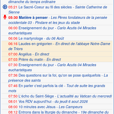
dimanche du temps ordinaire
05:21
Le Sacré-Coeur au fil des siècles
- Sainte Catherine de
Sienne
05:30
Matière à penser
- Les Pères fondateurs de la pensée
occidentale 03 - Pindare et les jeux du stade
06:00
Enseignement du jour
- Carlo Acutis 04 Miracles
eucharistiques
06:06
Le martyrologe
- du 06 Août
06:16
Laudes en grégorien -
En direct de l'abbaye Notre-Dame
de Triors
07:00
Angélus -
En direct
07:03
Prière du matin -
En direct
07:30
Enseignement du jour
- Carlo Acutis 04 Miracles
eucharistiques
07:36
Des questions sur la foi, qu'on se pose quelquefois
- La
présence des saints
07:46
En parler c'est parfois la clé
- Tout de suite les grands
mots
07:50
L'écho du Saint-Siège
- L'actualité au Vatican du mercredi
08:01
Vos RDV aujourd'hui
- du jeudi 6 aout 2026
08:00
10 minutes avec Jésus
- Les Campeurs
08:12
Entrons dans la liturgie du dimanche
- 19e dimanche du