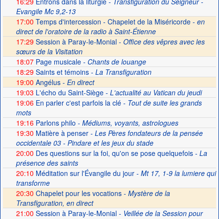
16:29
Entrons dans la liturgie
- Transfiguration du Seigneur -
Evangile Mc 9,2-13
17:00
Temps d'intercession - Chapelet de la Miséricorde -
en
direct de l'oratoire de la radio à Saint-Étienne
17:29
Session à Paray-le-Monial -
Office des vêpres avec les
sœurs de la Visitation
18:07
Page musicale
- Chants de louange
18:29
Saints et témoins
- La Transfiguration
19:00
Angélus -
En direct
19:03
L'écho du Saint-Siège
- L'actualité au Vatican du jeudi
19:06
En parler c'est parfois la clé
- Tout de suite les grands
mots
19:16
Parlons philo
- Médiums, voyants, astrologues
19:30
Matière à penser
- Les Pères fondateurs de la pensée
occidentale 03 - Pindare et les jeux du stade
20:00
Des questions sur la foi, qu'on se pose quelquefois
- La
présence des saints
20:10
Méditation sur l'Évangile du jour
- Mt 17, 1-9 la lumiere qui
transforme
20:30
Chapelet pour les vocations -
Mystère de la
Transfiguration, en direct
21:00
Session à Paray-le-Monial
- Veillée de la Session pour