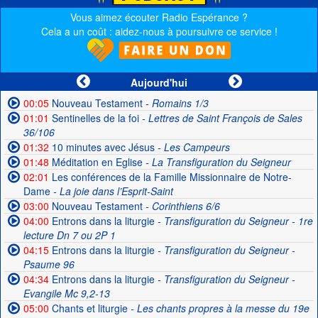
Vous aimez écouter Radio Espérance ?
Cela a un coût : aidez-nous à poursuivre ce service !
Aujourd'hui
00:05
Nouveau Testament
- Romains 1/3
01:01
Sentinelles de la foi
- Lettres de Saint François de Sales
36/106
01:32
10 minutes avec Jésus
- Les Campeurs
01:48
Méditation en Eglise
- La Transfiguration du Seigneur
02:01
Les conférences de la Famille Missionnaire de Notre-
Dame
- La joie dans l’Esprit-Saint
03:00
Nouveau Testament
- Corinthiens 6/6
04:00
Entrons dans la liturgie
- Transfiguration du Seigneur - 1re
lecture Dn 7 ou 2P 1
04:15
Entrons dans la liturgie
- Transfiguration du Seigneur -
Psaume 96
04:34
Entrons dans la liturgie
- Transfiguration du Seigneur -
Evangile Mc 9,2-13
05:00
Chants et liturgie
- Les chants propres à la messe du 19e