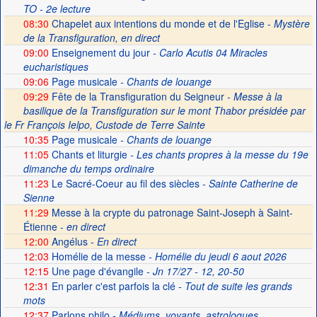
TO - 2e lecture
08:30
Chapelet aux intentions du monde et de l'Eglise -
Mystère
de la Transfiguration, en direct
09:00
Enseignement du jour
- Carlo Acutis 04 Miracles
eucharistiques
09:06
Page musicale
- Chants de louange
09:29
Fête de la Transfiguration du Seigneur -
Messe à la
basilique de la Transfiguration sur le mont Thabor présidée par
le Fr François Ielpo, Custode de Terre Sainte
10:35
Page musicale
- Chants de louange
11:05
Chants et liturgie
- Les chants propres à la messe du 19e
dimanche du temps ordinaire
11:23
Le Sacré-Coeur au fil des siècles
- Sainte Catherine de
Sienne
11:29
Messe à la crypte du patronage Saint-Joseph à Saint-
Étienne -
en direct
12:00
Angélus -
En direct
12:03
Homélie de la messe
- Homélie du jeudi 6 aout 2026
12:15
Une page d'évangile
- Jn 17/27 - 12, 20-50
12:31
En parler c'est parfois la clé
- Tout de suite les grands
mots
12:37
Parlons philo
- Médiums, voyants, astrologues