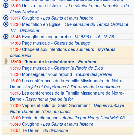
13:00
Un livre, une histoire
- « Le séminaire des barbelés » de
Alexis Neviaski
13:17
Oxygène
- Les Saints et leurs histoire
13:30
Méditation en Eglise
- 19e semaine du Temps Ordinaire
1/7 - Dimanche
13:46
Evangile en langue arabe
- Mt 53/91 - 16, 13-28
14:00
Page musicale
- Chants de louange
14:30
Chapelet aux intentions des auditeurs -
Mystères
douloureux
15:00
L'heure de la miséricorde -
En direct
15:10
Page musicale
- Chanter la Parole de Dieu
15:30
Monseigneur vous répond
- Célibat des prètres
16:00
Les conférences de la Famille Missionnaire de Notre-
Dame
- La joie et l’espérance à l’épreuve de la souffrance
16:16
Les conférences de la Famille Missionnaire de Notre-
Dame
- Rayonner la joie de la foi
17:00
Vêpres et salut du Saint-Sacrement -
Depuis l'abbaye
Notre-Dame de Triors, en direct
18:00
Ecole du dimanche
- Augustin par Henry Chadwick 03
18:40
Oxygène
- Les Saints et leurs histoire
18:54
Te Deum -
du dimanche