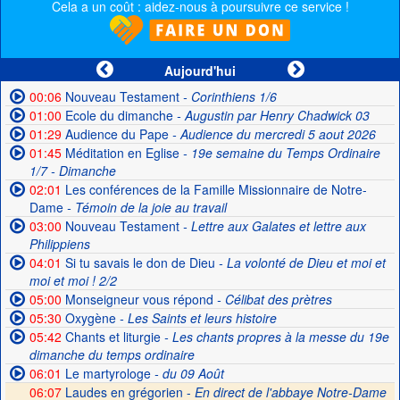
Cela a un coût : aidez-nous à poursuivre ce service !
Aujourd'hui
00:06
Nouveau Testament
- Corinthiens 1/6
01:00
Ecole du dimanche
- Augustin par Henry Chadwick 03
01:29
Audience du Pape
- Audience du mercredi 5 aout 2026
01:45
Méditation en Eglise
- 19e semaine du Temps Ordinaire
1/7 - Dimanche
02:01
Les conférences de la Famille Missionnaire de Notre-
Dame
- Témoin de la joie au travail
03:00
Nouveau Testament
- Lettre aux Galates et lettre aux
Philippiens
04:01
Si tu savais le don de Dieu
- La volonté de Dieu et moi et
moi et moi ! 2/2
05:00
Monseigneur vous répond
- Célibat des prètres
05:30
Oxygène
- Les Saints et leurs histoire
05:42
Chants et liturgie
- Les chants propres à la messe du 19e
dimanche du temps ordinaire
06:01
Le martyrologe
- du 09 Août
06:07
Laudes en grégorien -
En direct de l'abbaye Notre-Dame