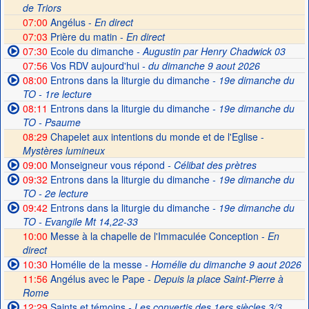
de Triors
07:00
Angélus -
En direct
07:03
Prière du matin -
En direct
07:30
Ecole du dimanche
- Augustin par Henry Chadwick 03
07:56
Vos RDV aujourd'hui
- du dimanche 9 aout 2026
08:00
Entrons dans la liturgie du dimanche
- 19e dimanche du
TO - 1re lecture
08:11
Entrons dans la liturgie du dimanche
- 19e dimanche du
TO - Psaume
08:29
Chapelet aux intentions du monde et de l'Eglise -
Mystères lumineux
09:00
Monseigneur vous répond
- Célibat des prètres
09:32
Entrons dans la liturgie du dimanche
- 19e dimanche du
TO - 2e lecture
09:42
Entrons dans la liturgie du dimanche
- 19e dimanche du
TO - Evangile Mt 14,22-33
10:00
Messe à la chapelle de l'Immaculée Conception -
En
direct
10:30
Homélie de la messe
- Homélie du dimanche 9 aout 2026
11:56
Angélus avec le Pape -
Depuis la place Saint-Pierre à
Rome
12:29
Saints et témoins
- Les convertis des 1ers siècles 3/3