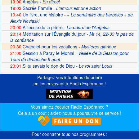
19:00
Angélus -
En direct
19:03
Sacrée Famille
- L'amour est une action
19:40
Un livre, une histoire
- « Le séminaire des barbelés » de
Alexis Neviaski
20:00
A l'école de la prière
- La prière de l'Angélus
20:14
Méditation sur l'Évangile du jour
- Mt 14, 22-33 le pas de
la confiance
20:30
Chapelet pour les vocations -
Mystères glorieux
21:00
Session à Paray-le-Monial
- Veillée de la Session pour
Tous du dimanche 9 aout
23:01
Si tu savais le don de Dieu
- Le roi saint Louis
Partagez vos intentions de prière
en les envoyant à Radio Espérance !
Vous aimez écouter Radio Espérance ?
Cela a un coût : aidez-nous à poursuivre ce service !
Pour connaitre tous nos programmes :