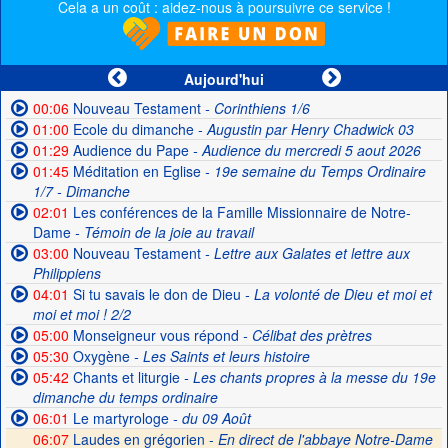
Cela a un coût : aidez-nous à poursuivre ce service !
Aujourd'hui
00:06
Nouveau Testament
- Corinthiens 1/6
01:00
Ecole du dimanche
- Augustin par Henry Chadwick 03
01:29
Audience du Pape
- Audience du mercredi 5 aout 2026
01:45
Méditation en Eglise
- 19e semaine du Temps Ordinaire
1/7 - Dimanche
02:01
Les conférences de la Famille Missionnaire de Notre-
Dame
- Témoin de la joie au travail
03:00
Nouveau Testament
- Lettre aux Galates et lettre aux
Philippiens
04:01
Si tu savais le don de Dieu
- La volonté de Dieu et moi et
moi et moi ! 2/2
05:00
Monseigneur vous répond
- Célibat des prètres
05:30
Oxygène
- Les Saints et leurs histoire
05:42
Chants et liturgie
- Les chants propres à la messe du 19e
dimanche du temps ordinaire
06:01
Le martyrologe
- du 09 Août
06:07
Laudes en grégorien -
En direct de l'abbaye Notre-Dame