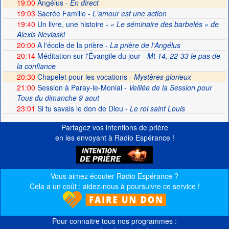
19:00
Angélus -
En direct
19:03
Sacrée Famille
- L'amour est une action
19:40
Un livre, une histoire
- « Le séminaire des barbelés » de
Alexis Neviaski
20:00
A l'école de la prière
- La prière de l'Angélus
20:14
Méditation sur l'Évangile du jour
- Mt 14, 22-33 le pas de
la confiance
20:30
Chapelet pour les vocations -
Mystères glorieux
21:00
Session à Paray-le-Monial
- Veillée de la Session pour
Tous du dimanche 9 aout
23:01
Si tu savais le don de Dieu
- Le roi saint Louis
Partagez vos intentions de prière
en les envoyant à Radio Espérance !
Vous aimez écouter Radio Espérance ?
Cela a un coût : aidez-nous à poursuivre ce service !
Pour connaitre tous nos programmes :