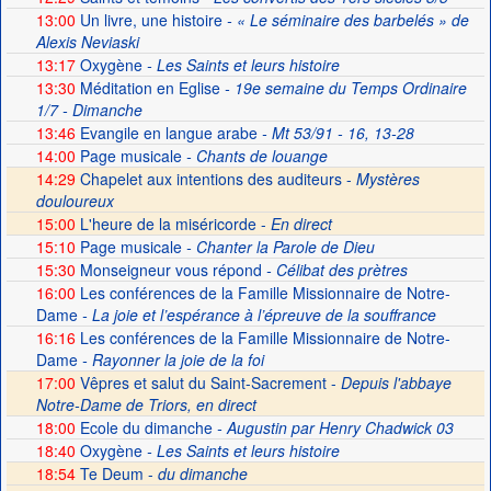
13:00
Un livre, une histoire
- « Le séminaire des barbelés » de
Alexis Neviaski
13:17
Oxygène
- Les Saints et leurs histoire
13:30
Méditation en Eglise
- 19e semaine du Temps Ordinaire
1/7 - Dimanche
13:46
Evangile en langue arabe
- Mt 53/91 - 16, 13-28
14:00
Page musicale
- Chants de louange
14:29
Chapelet aux intentions des auditeurs -
Mystères
douloureux
15:00
L'heure de la miséricorde -
En direct
15:10
Page musicale
- Chanter la Parole de Dieu
15:30
Monseigneur vous répond
- Célibat des prètres
16:00
Les conférences de la Famille Missionnaire de Notre-
Dame
- La joie et l’espérance à l’épreuve de la souffrance
16:16
Les conférences de la Famille Missionnaire de Notre-
Dame
- Rayonner la joie de la foi
17:00
Vêpres et salut du Saint-Sacrement -
Depuis l'abbaye
Notre-Dame de Triors, en direct
18:00
Ecole du dimanche
- Augustin par Henry Chadwick 03
18:40
Oxygène
- Les Saints et leurs histoire
18:54
Te Deum -
du dimanche