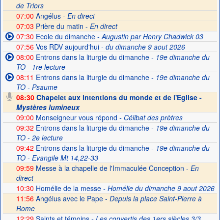
de Triors
07:00
Angélus -
En direct
07:03
Prière du matin -
En direct
07:30
Ecole du dimanche
- Augustin par Henry Chadwick 03
07:56
Vos RDV aujourd'hui
- du dimanche 9 aout 2026
08:00
Entrons dans la liturgie du dimanche
- 19e dimanche du
TO - 1re lecture
08:11
Entrons dans la liturgie du dimanche
- 19e dimanche du
TO - Psaume
08:30
Chapelet aux intentions du monde et de l'Eglise -
Mystères lumineux
09:00
Monseigneur vous répond
- Célibat des prètres
09:32
Entrons dans la liturgie du dimanche
- 19e dimanche du
TO - 2e lecture
09:42
Entrons dans la liturgie du dimanche
- 19e dimanche du
TO - Evangile Mt 14,22-33
09:59
Messe à la chapelle de l'Immaculée Conception -
En
direct
10:30
Homélie de la messe
- Homélie du dimanche 9 aout 2026
11:56
Angélus avec le Pape -
Depuis la place Saint-Pierre à
Rome
12:29
Saints et témoins
- Les convertis des 1ers siècles 3/3