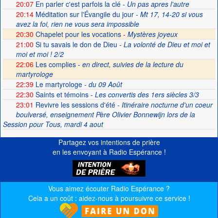
20:07
En parler c'est parfois la clé
- Un pas apres l'autre
20:14
Méditation sur l'Évangile du jour
- Mt 17, 14-20 si vous
avez la foi, rien ne vous sera impossible
20:30
Chapelet pour les vocations -
Mystères joyeux
21:00
Si tu savais le don de Dieu
- La volonté de Dieu et moi et
moi et moi ! 2/2
22:06
Les complies -
en direct, suivies de la lecture du
martyrologe
22:39
Le martyrologe
- du 09 Août
22:30
Saints et témoins
- Les convertis des 1ers siècles 3/3
23:01
Revivre les sessions d'été
- Itinéraire nocturne d'un coeur
boulversé, enseignement Père Olivier Bonnewijn lors de la
Session pour Tous, mardi 4 aout
Partagez vos intentions de prière
en les envoyant à Radio Espérance !
Vous aimez écouter Radio Espérance ?
Cela a un coût : aidez-nous à poursuivre ce service !