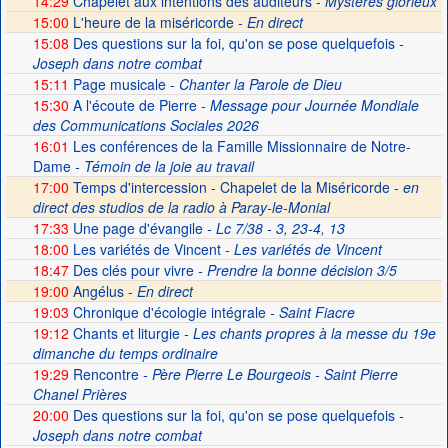
14:29
Chapelet aux intentions des auditeurs -
Mystères glorieux
15:00
L'heure de la miséricorde -
En direct
15:08
Des questions sur la foi, qu'on se pose quelquefois
-
Joseph dans notre combat
15:11
Page musicale
- Chanter la Parole de Dieu
15:30
A l'écoute de Pierre
- Message pour Journée Mondiale
des Communications Sociales 2026
16:01
Les conférences de la Famille Missionnaire de Notre-
Dame
- Témoin de la joie au travail
17:00
Temps d'intercession - Chapelet de la Miséricorde -
en
direct des studios de la radio à Paray-le-Monial
17:33
Une page d'évangile
- Lc 7/38 - 3, 23-4, 13
18:00
Les variétés de Vincent
- Les variétés de Vincent
18:47
Des clés pour vivre
- Prendre la bonne décision 3/5
19:00
Angélus -
En direct
19:03
Chronique d'écologie intégrale
- Saint Fiacre
19:12
Chants et liturgie
- Les chants propres à la messe du 19e
dimanche du temps ordinaire
19:29
Rencontre
- Père Pierre Le Bourgeois - Saint Pierre
Chanel Prières
20:00
Des questions sur la foi, qu'on se pose quelquefois
-
Joseph dans notre combat