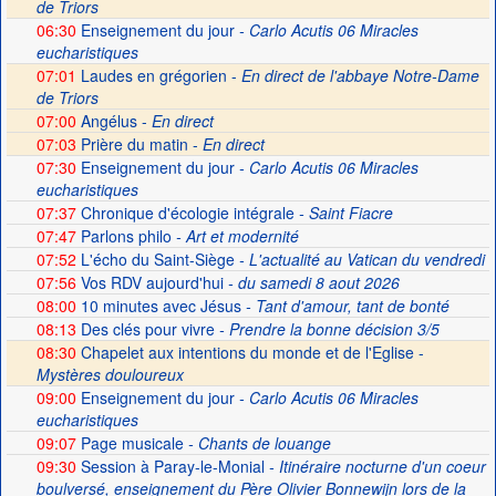
de Triors
06:30
Enseignement du jour
- Carlo Acutis 06 Miracles
eucharistiques
07:01
Laudes en grégorien -
En direct de l'abbaye Notre-Dame
de Triors
07:00
Angélus -
En direct
07:03
Prière du matin -
En direct
07:30
Enseignement du jour
- Carlo Acutis 06 Miracles
eucharistiques
07:37
Chronique d'écologie intégrale
- Saint Fiacre
07:47
Parlons philo
- Art et modernité
07:52
L'écho du Saint-Siège
- L'actualité au Vatican du vendredi
07:56
Vos RDV aujourd'hui
- du samedi 8 aout 2026
08:00
10 minutes avec Jésus
- Tant d'amour, tant de bonté
08:13
Des clés pour vivre
- Prendre la bonne décision 3/5
08:30
Chapelet aux intentions du monde et de l'Eglise -
Mystères douloureux
09:00
Enseignement du jour
- Carlo Acutis 06 Miracles
eucharistiques
09:07
Page musicale
- Chants de louange
09:30
Session à Paray-le-Monial
- Itinéraire nocturne d'un coeur
boulversé, enseignement du Père Olivier Bonnewijn lors de la