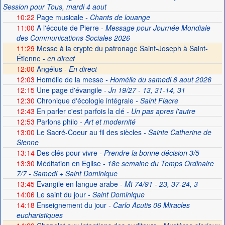
Session pour Tous, mardi 4 aout
10:22
Page musicale
- Chants de louange
11:00
A l'écoute de Pierre
- Message pour Journée Mondiale
des Communications Sociales 2026
11:29
Messe à la crypte du patronage Saint-Joseph à Saint-
Étienne -
en direct
12:00
Angélus -
En direct
12:03
Homélie de la messe
- Homélie du samedi 8 aout 2026
12:15
Une page d'évangile
- Jn 19/27 - 13, 31-14, 31
12:30
Chronique d'écologie intégrale
- Saint Fiacre
12:43
En parler c'est parfois la clé
- Un pas apres l'autre
12:53
Parlons philo
- Art et modernité
13:00
Le Sacré-Coeur au fil des siècles
- Sainte Catherine de
Sienne
13:14
Des clés pour vivre
- Prendre la bonne décision 3/5
13:30
Méditation en Eglise
- 18e semaine du Temps Ordinaire
7/7 - Samedi + Saint Dominique
13:45
Evangile en langue arabe
- Mt 74/91 - 23, 37-24, 3
14:06
Le saint du jour
- Saint Dominique
14:18
Enseignement du jour
- Carlo Acutis 06 Miracles
eucharistiques