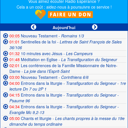
Vous aimez écouter Radio Espérance ?
Cela a un coût : aidez-nous à poursuivre ce service !
Aujourd'hui
00:05
Nouveau Testament
- Romains 1/3
01:01
Sentinelles de la foi
- Lettres de Saint François de Sales
36/106
01:32
10 minutes avec Jésus
- Les Campeurs
01:48
Méditation en Eglise
- La Transfiguration du Seigneur
02:01
Les conférences de la Famille Missionnaire de Notre-
Dame
- La joie dans l’Esprit-Saint
03:00
Nouveau Testament
- Corinthiens 6/6
04:00
Entrons dans la liturgie
- Transfiguration du Seigneur - 1re
lecture Dn 7 ou 2P 1
04:15
Entrons dans la liturgie
- Transfiguration du Seigneur -
Psaume 96
04:34
Entrons dans la liturgie
- Transfiguration du Seigneur -
Evangile Mc 9,2-13
05:00
Chants et liturgie
- Les chants propres à la messe du 19e
dimanche du temps ordinaire