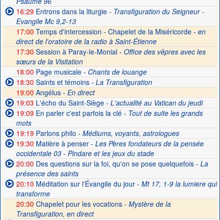
Psaume 96
16:29
Entrons dans la liturgie
- Transfiguration du Seigneur -
Evangile Mc 9,2-13
17:00
Temps d'intercession - Chapelet de la Miséricorde -
en
direct de l'oratoire de la radio à Saint-Étienne
17:30
Session à Paray-le-Monial -
Office des vêpres avec les
sœurs de la Visitation
18:00
Page musicale
- Chants de louange
18:30
Saints et témoins
- La Transfiguration
19:00
Angélus -
En direct
19:03
L'écho du Saint-Siège
- L'actualité au Vatican du jeudi
19:09
En parler c'est parfois la clé
- Tout de suite les grands
mots
19:19
Parlons philo
- Médiums, voyants, astrologues
19:30
Matière à penser
- Les Pères fondateurs de la pensée
occidentale 03 - Pindare et les jeux du stade
20:00
Des questions sur la foi, qu'on se pose quelquefois
- La
présence des saints
20:10
Méditation sur l'Évangile du jour
- Mt 17, 1-9 la lumiere qui
transforme
20:30
Chapelet pour les vocations -
Mystère de la
Transfiguration, en direct