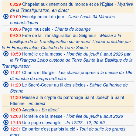
08:29
Chapelet aux intentions du monde et de l'Eglise -
Mystère
de la Transfiguration, en direct
09:00
Enseignement du jour
- Carlo Acutis 04 Miracles
eucharistiques
09:06
Page musicale
- Chants de louange
09:30
Fête de la Transfiguration du Seigneur -
Messe à la
basilique de la Transfiguration sur le mont Thabor présidée par
le Fr François Ielpo, Custode de Terre Sainte
10:59
Homélie de la messe
- Homélie du jeudi 6 aout 2026 par
le Fr François Lelpo custode de Terre Sainte à la Basilique de la
Transfiguration
11:01
Chants et liturgie
- Les chants propres à la messe du 19e
dimanche du temps ordinaire
11:20
Le Sacré-Coeur au fil des siècles
- Sainte Catherine de
Sienne
11:30
Messe à la crypte du patronage Saint-Joseph à Saint-
Étienne -
en direct
12:00
Angélus -
En direct
12:08
Homélie de la messe
- Homélie du jeudi 6 aout 2026
12:15
Une page d'évangile
- Jn 17/27 - 12, 20-50
12:31
En parler c'est parfois la clé
- Tout de suite les grands
mots