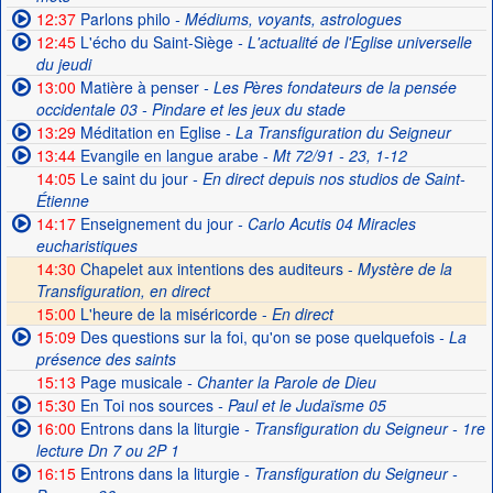
12:37
Parlons philo
- Médiums, voyants, astrologues
12:45
L'écho du Saint-Siège
- L'actualité de l'Eglise universelle
du jeudi
13:00
Matière à penser
- Les Pères fondateurs de la pensée
occidentale 03 - Pindare et les jeux du stade
13:29
Méditation en Eglise
- La Transfiguration du Seigneur
13:44
Evangile en langue arabe
- Mt 72/91 - 23, 1-12
14:05
Le saint du jour
- En direct depuis nos studios de Saint-
Étienne
14:17
Enseignement du jour
- Carlo Acutis 04 Miracles
eucharistiques
14:30
Chapelet aux intentions des auditeurs -
Mystère de la
Transfiguration, en direct
15:00
L'heure de la miséricorde -
En direct
15:09
Des questions sur la foi, qu'on se pose quelquefois
- La
présence des saints
15:13
Page musicale
- Chanter la Parole de Dieu
15:30
En Toi nos sources
- Paul et le Judaïsme 05
16:00
Entrons dans la liturgie
- Transfiguration du Seigneur - 1re
lecture Dn 7 ou 2P 1
16:15
Entrons dans la liturgie
- Transfiguration du Seigneur -