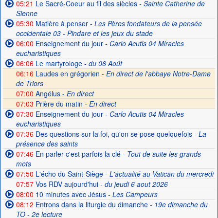
05:21
Le Sacré-Coeur au fil des siècles
- Sainte Catherine de
Sienne
05:30
Matière à penser
- Les Pères fondateurs de la pensée
occidentale 03 - Pindare et les jeux du stade
06:00
Enseignement du jour
- Carlo Acutis 04 Miracles
eucharistiques
06:06
Le martyrologe
- du 06 Août
06:16
Laudes en grégorien -
En direct de l'abbaye Notre-Dame
de Triors
07:00
Angélus -
En direct
07:03
Prière du matin -
En direct
07:30
Enseignement du jour
- Carlo Acutis 04 Miracles
eucharistiques
07:36
Des questions sur la foi, qu'on se pose quelquefois
- La
présence des saints
07:46
En parler c'est parfois la clé
- Tout de suite les grands
mots
07:50
L'écho du Saint-Siège
- L'actualité au Vatican du mercredi
07:57
Vos RDV aujourd'hui
- du jeudi 6 aout 2026
08:00
10 minutes avec Jésus
- Les Campeurs
08:12
Entrons dans la liturgie du dimanche
- 19e dimanche du
TO - 2e lecture