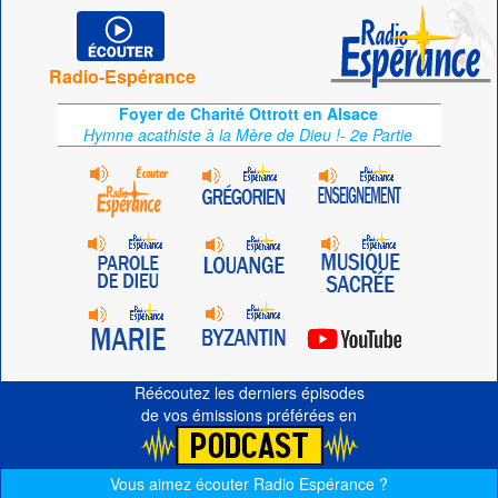
Radio-Espérance
Foyer de Charité Ottrott en Alsace
Hymne acathiste à la Mère de Dieu !- 2e Partie
Réécoutez les derniers épisodes
de vos émissions préférées en
Vous aimez écouter Radio Espérance ?