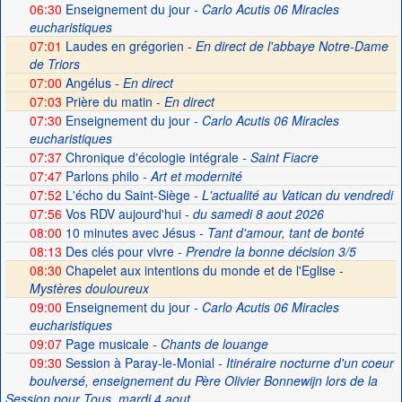
06:30
Enseignement du jour
- Carlo Acutis 06 Miracles
eucharistiques
07:01
Laudes en grégorien -
En direct de l'abbaye Notre-Dame
de Triors
07:00
Angélus -
En direct
07:03
Prière du matin -
En direct
07:30
Enseignement du jour
- Carlo Acutis 06 Miracles
eucharistiques
07:37
Chronique d'écologie intégrale
- Saint Fiacre
07:47
Parlons philo
- Art et modernité
07:52
L'écho du Saint-Siège
- L'actualité au Vatican du vendredi
07:56
Vos RDV aujourd'hui
- du samedi 8 aout 2026
08:00
10 minutes avec Jésus
- Tant d'amour, tant de bonté
08:13
Des clés pour vivre
- Prendre la bonne décision 3/5
08:30
Chapelet aux intentions du monde et de l'Eglise -
Mystères douloureux
09:00
Enseignement du jour
- Carlo Acutis 06 Miracles
eucharistiques
09:07
Page musicale
- Chants de louange
09:30
Session à Paray-le-Monial
- Itinéraire nocturne d'un coeur
boulversé, enseignement du Père Olivier Bonnewijn lors de la
Session pour Tous, mardi 4 aout