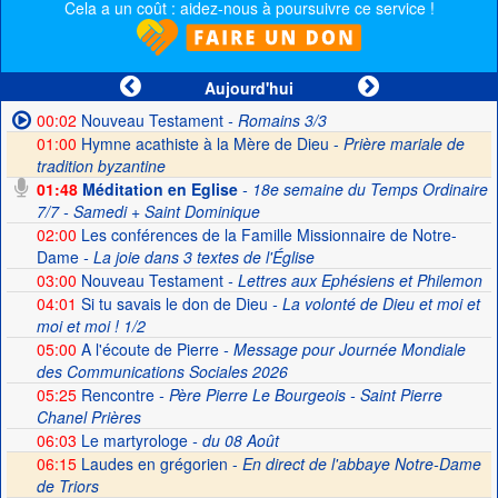
Cela a un coût : aidez-nous à poursuivre ce service !
Aujourd'hui
00:02
Nouveau Testament
- Romains 3/3
01:00
Hymne acathiste à la Mère de Dieu -
Prière mariale de
tradition byzantine
01:48
Méditation en Eglise
- 18e semaine du Temps Ordinaire
7/7 - Samedi + Saint Dominique
02:00
Les conférences de la Famille Missionnaire de Notre-
Dame
- La joie dans 3 textes de l'Église
03:00
Nouveau Testament
- Lettres aux Ephésiens et Philemon
04:01
Si tu savais le don de Dieu
- La volonté de Dieu et moi et
moi et moi ! 1/2
05:00
A l'écoute de Pierre
- Message pour Journée Mondiale
des Communications Sociales 2026
05:25
Rencontre
- Père Pierre Le Bourgeois - Saint Pierre
Chanel Prières
06:03
Le martyrologe
- du 08 Août
06:15
Laudes en grégorien -
En direct de l'abbaye Notre-Dame
de Triors