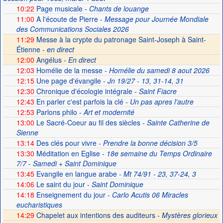
10:22
Page musicale
- Chants de louange
11:00
A l'écoute de Pierre
- Message pour Journée Mondiale
des Communications Sociales 2026
11:29
Messe à la crypte du patronage Saint-Joseph à Saint-
Étienne -
en direct
12:00
Angélus -
En direct
12:03
Homélie de la messe
- Homélie du samedi 8 aout 2026
12:15
Une page d'évangile
- Jn 19/27 - 13, 31-14, 31
12:30
Chronique d'écologie intégrale
- Saint Fiacre
12:43
En parler c'est parfois la clé
- Un pas apres l'autre
12:53
Parlons philo
- Art et modernité
13:00
Le Sacré-Coeur au fil des siècles
- Sainte Catherine de
Sienne
13:14
Des clés pour vivre
- Prendre la bonne décision 3/5
13:30
Méditation en Eglise
- 18e semaine du Temps Ordinaire
7/7 - Samedi + Saint Dominique
13:45
Evangile en langue arabe
- Mt 74/91 - 23, 37-24, 3
14:06
Le saint du jour
- Saint Dominique
14:18
Enseignement du jour
- Carlo Acutis 06 Miracles
eucharistiques
14:29
Chapelet aux intentions des auditeurs -
Mystères glorieux