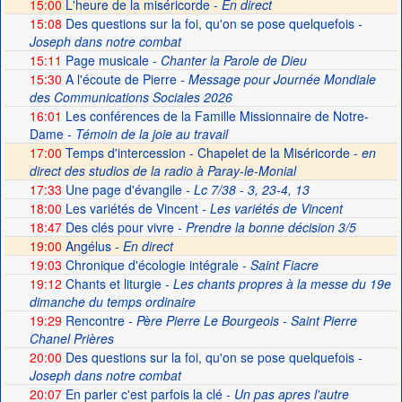
15:00
L'heure de la miséricorde -
En direct
15:08
Des questions sur la foi, qu'on se pose quelquefois
-
Joseph dans notre combat
15:11
Page musicale
- Chanter la Parole de Dieu
15:30
A l'écoute de Pierre
- Message pour Journée Mondiale
des Communications Sociales 2026
16:01
Les conférences de la Famille Missionnaire de Notre-
Dame
- Témoin de la joie au travail
17:00
Temps d'intercession - Chapelet de la Miséricorde -
en
direct des studios de la radio à Paray-le-Monial
17:33
Une page d'évangile
- Lc 7/38 - 3, 23-4, 13
18:00
Les variétés de Vincent
- Les variétés de Vincent
18:47
Des clés pour vivre
- Prendre la bonne décision 3/5
19:00
Angélus -
En direct
19:03
Chronique d'écologie intégrale
- Saint Fiacre
19:12
Chants et liturgie
- Les chants propres à la messe du 19e
dimanche du temps ordinaire
19:29
Rencontre
- Père Pierre Le Bourgeois - Saint Pierre
Chanel Prières
20:00
Des questions sur la foi, qu'on se pose quelquefois
-
Joseph dans notre combat
20:07
En parler c'est parfois la clé
- Un pas apres l'autre