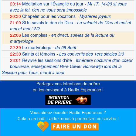
20:14
Méditation sur l'Évangile du jour
- Mt 17, 14-20 si vous
avez la foi, rien ne vous sera impossible
20:30
Chapelet pour les vocations -
Mystères joyeux
21:00
Si tu savais le don de Dieu
- La volonté de Dieu et moi et
moi et moi ! 2/2
22:06
Les complies -
en direct, suivies de la lecture du
martyrologe
22:39
Le martyrologe
- du 09 Août
22:30
Saints et témoins
- Les convertis des 1ers siècles 3/3
23:01
Revivre les sessions d'été
- Itinéraire nocturne d'un coeur
boulversé, enseignement Père Olivier Bonnewijn lors de la
Session pour Tous, mardi 4 aout
Partagez vos intentions de prière
en les envoyant à Radio Espérance !
Vous aimez écouter Radio Espérance ?
Cela a un coût : aidez-nous à poursuivre ce service !