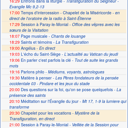
16:29
Entrons dans la liturgie
- Transfiguration du Seigneur -
Evangile Mc 9,2-13
17:00
Temps d'intercession - Chapelet de la Miséricorde -
en
direct de l'oratoire de la radio à Saint-Étienne
17:29
Session à Paray-le-Monial -
Office des vêpres avec les
sœurs de la Visitation
18:07
Page musicale
- Chants de louange
18:29
Saints et témoins
- La Transfiguration
19:00
Angélus -
En direct
19:03
L'écho du Saint-Siège
- L'actualité au Vatican du jeudi
19:06
En parler c'est parfois la clé
- Tout de suite les grands
mots
19:16
Parlons philo
- Médiums, voyants, astrologues
19:30
Matière à penser
- Les Pères fondateurs de la pensée
occidentale 03 - Pindare et les jeux du stade
20:00
Des questions sur la foi, qu'on se pose quelquefois
- La
présence des saints
20:10
Méditation sur l'Évangile du jour
- Mt 17, 1-9 la lumiere qui
transforme
20:30
Chapelet pour les vocations -
Mystère de la
Transfiguration, en direct
21:00
Session à Paray-le-Monial
- Veillée de la Session pour