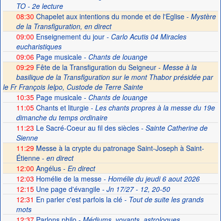
TO - 2e lecture
08:30
Chapelet aux intentions du monde et de l'Eglise -
Mystère
de la Transfiguration, en direct
09:00
Enseignement du jour
- Carlo Acutis 04 Miracles
eucharistiques
09:06
Page musicale
- Chants de louange
09:29
Fête de la Transfiguration du Seigneur -
Messe à la
basilique de la Transfiguration sur le mont Thabor présidée par
le Fr François Ielpo, Custode de Terre Sainte
10:35
Page musicale
- Chants de louange
11:05
Chants et liturgie
- Les chants propres à la messe du 19e
dimanche du temps ordinaire
11:23
Le Sacré-Coeur au fil des siècles
- Sainte Catherine de
Sienne
11:29
Messe à la crypte du patronage Saint-Joseph à Saint-
Étienne -
en direct
12:00
Angélus -
En direct
12:03
Homélie de la messe
- Homélie du jeudi 6 aout 2026
12:15
Une page d'évangile
- Jn 17/27 - 12, 20-50
12:31
En parler c'est parfois la clé
- Tout de suite les grands
mots
12:37
Parlons philo
- Médiums, voyants, astrologues