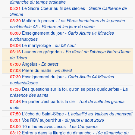
dimanche du temps ordinaire
05:21
Le Sacré-Coeur au fil des siècles
- Sainte Catherine de
Sienne
05:30
Matière à penser
- Les Pères fondateurs de la pensée
occidentale 03 - Pindare et les jeux du stade
06:00
Enseignement du jour
- Carlo Acutis 04 Miracles
eucharistiques
06:06
Le martyrologe
- du 06 Août
06:16
Laudes en grégorien -
En direct de l'abbaye Notre-Dame
de Triors
07:00
Angélus -
En direct
07:03
Prière du matin -
En direct
07:30
Enseignement du jour
- Carlo Acutis 04 Miracles
eucharistiques
07:36
Des questions sur la foi, qu'on se pose quelquefois
- La
présence des saints
07:46
En parler c'est parfois la clé
- Tout de suite les grands
mots
07:50
L'écho du Saint-Siège
- L'actualité au Vatican du mercredi
08:01
Vos RDV aujourd'hui
- du jeudi 6 aout 2026
08:00
10 minutes avec Jésus
- Les Campeurs
08:12
Entrons dans la liturgie du dimanche
- 19e dimanche du