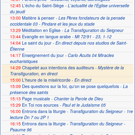
12:45
L'écho du Saint-Siège
- L'actualité de l'Eglise universelle
du jeudi
13:00
Matière à penser
- Les Pères fondateurs de la pensée
occidentale 03 - Pindare et les jeux du stade
13:29
Méditation en Eglise
- La Transfiguration du Seigneur
13:44
Evangile en langue arabe
- Mt 72/91 - 23, 1-12
14:04
Le saint du jour
- En direct depuis nos studios de Saint-
Étienne
14:17
Enseignement du jour
- Carlo Acutis 04 Miracles
eucharistiques
14:29
Chapelet aux intentions des auditeurs -
Mystère de la
Transfiguration, en direct
15:00
L'heure de la miséricorde -
En direct
15:09
Des questions sur la foi, qu'on se pose quelquefois
- La
présence des saints
15:13
Page musicale
- Chanter la Parole de Dieu
15:29
En Toi nos sources
- Paul et le Judaïsme 05
16:00
Entrons dans la liturgie
- Transfiguration du Seigneur - 1re
lecture Dn 7 ou 2P 1
16:15
Entrons dans la liturgie
- Transfiguration du Seigneur -
Psaume 96