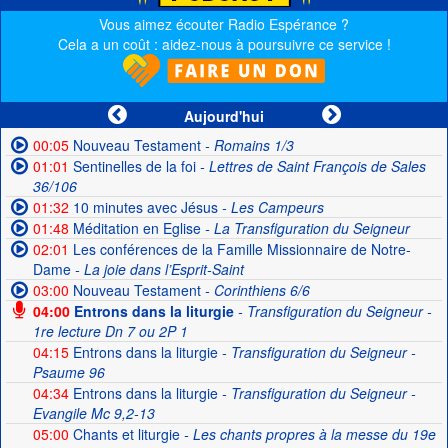
Vous aimez écouter Radio Espérance ?
Cela a un coût : aidez-nous à poursuivre ce service !
Aujourd'hui
00:05
Nouveau Testament
- Romains 1/3
01:01
Sentinelles de la foi
- Lettres de Saint François de Sales
36/106
01:32
10 minutes avec Jésus
- Les Campeurs
01:48
Méditation en Eglise
- La Transfiguration du Seigneur
02:01
Les conférences de la Famille Missionnaire de Notre-
Dame
- La joie dans l’Esprit-Saint
03:00
Nouveau Testament
- Corinthiens 6/6
04:00
Entrons dans la liturgie
- Transfiguration du Seigneur -
1re lecture Dn 7 ou 2P 1
04:15
Entrons dans la liturgie
- Transfiguration du Seigneur -
Psaume 96
04:34
Entrons dans la liturgie
- Transfiguration du Seigneur -
Evangile Mc 9,2-13
05:00
Chants et liturgie
- Les chants propres à la messe du 19e