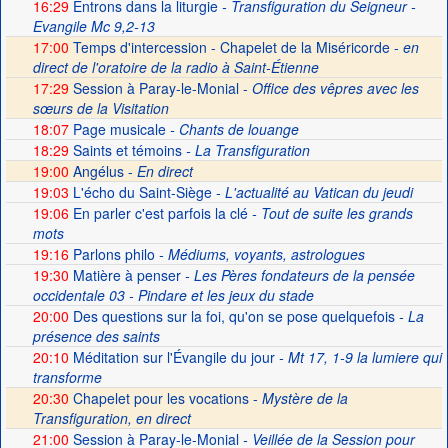
16:29
Entrons dans la liturgie
- Transfiguration du Seigneur -
Evangile Mc 9,2-13
17:00
Temps d'intercession - Chapelet de la Miséricorde -
en
direct de l'oratoire de la radio à Saint-Étienne
17:29
Session à Paray-le-Monial -
Office des vêpres avec les
sœurs de la Visitation
18:07
Page musicale
- Chants de louange
18:29
Saints et témoins
- La Transfiguration
19:00
Angélus -
En direct
19:03
L'écho du Saint-Siège
- L'actualité au Vatican du jeudi
19:06
En parler c'est parfois la clé
- Tout de suite les grands
mots
19:16
Parlons philo
- Médiums, voyants, astrologues
19:30
Matière à penser
- Les Pères fondateurs de la pensée
occidentale 03 - Pindare et les jeux du stade
20:00
Des questions sur la foi, qu'on se pose quelquefois
- La
présence des saints
20:10
Méditation sur l'Évangile du jour
- Mt 17, 1-9 la lumiere qui
transforme
20:30
Chapelet pour les vocations -
Mystère de la
Transfiguration, en direct
21:00
Session à Paray-le-Monial
- Veillée de la Session pour