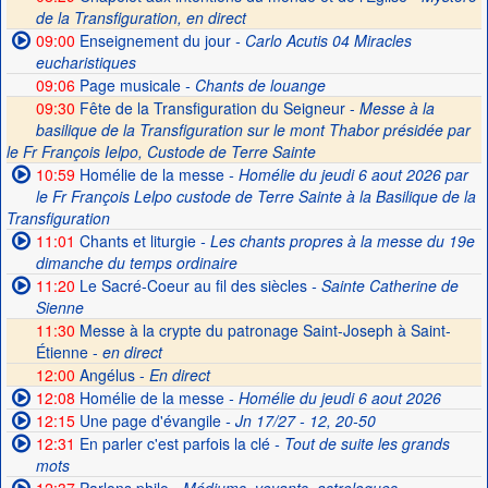
de la Transfiguration, en direct
09:00
Enseignement du jour
- Carlo Acutis 04 Miracles
eucharistiques
09:06
Page musicale
- Chants de louange
09:30
Fête de la Transfiguration du Seigneur -
Messe à la
basilique de la Transfiguration sur le mont Thabor présidée par
le Fr François Ielpo, Custode de Terre Sainte
10:59
Homélie de la messe
- Homélie du jeudi 6 aout 2026 par
le Fr François Lelpo custode de Terre Sainte à la Basilique de la
Transfiguration
11:01
Chants et liturgie
- Les chants propres à la messe du 19e
dimanche du temps ordinaire
11:20
Le Sacré-Coeur au fil des siècles
- Sainte Catherine de
Sienne
11:30
Messe à la crypte du patronage Saint-Joseph à Saint-
Étienne -
en direct
12:00
Angélus -
En direct
12:08
Homélie de la messe
- Homélie du jeudi 6 aout 2026
12:15
Une page d'évangile
- Jn 17/27 - 12, 20-50
12:31
En parler c'est parfois la clé
- Tout de suite les grands
mots