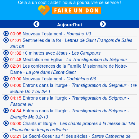
Cela a un coût : aidez-nous à poursuivre ce service !
Aujourd'hui
00:05
Nouveau Testament
- Romains 1/3
01:01
Sentinelles de la foi
- Lettres de Saint François de Sales
36/106
01:32
10 minutes avec Jésus
- Les Campeurs
01:48
Méditation en Eglise
- La Transfiguration du Seigneur
02:01
Les conférences de la Famille Missionnaire de Notre-
Dame
- La joie dans l’Esprit-Saint
03:00
Nouveau Testament
- Corinthiens 6/6
04:00
Entrons dans la liturgie
- Transfiguration du Seigneur - 1re
lecture Dn 7 ou 2P 1
04:15
Entrons dans la liturgie
- Transfiguration du Seigneur -
Psaume 96
04:34
Entrons dans la liturgie
- Transfiguration du Seigneur -
Evangile Mc 9,2-13
05:00
Chants et liturgie
- Les chants propres à la messe du 19e
dimanche du temps ordinaire
05:21
Le Sacré-Coeur au fil des siècles
- Sainte Catherine de