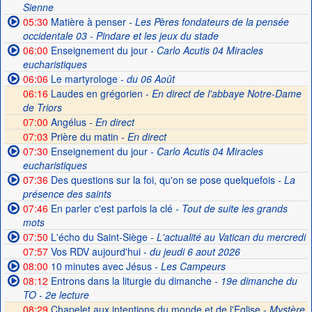
Sienne
05:30
Matière à penser
- Les Pères fondateurs de la pensée
occidentale 03 - Pindare et les jeux du stade
06:00
Enseignement du jour
- Carlo Acutis 04 Miracles
eucharistiques
06:06
Le martyrologe
- du 06 Août
06:16
Laudes en grégorien -
En direct de l'abbaye Notre-Dame
de Triors
07:00
Angélus -
En direct
07:03
Prière du matin -
En direct
07:30
Enseignement du jour
- Carlo Acutis 04 Miracles
eucharistiques
07:36
Des questions sur la foi, qu'on se pose quelquefois
- La
présence des saints
07:46
En parler c'est parfois la clé
- Tout de suite les grands
mots
07:50
L'écho du Saint-Siège
- L'actualité au Vatican du mercredi
07:57
Vos RDV aujourd'hui
- du jeudi 6 aout 2026
08:00
10 minutes avec Jésus
- Les Campeurs
08:12
Entrons dans la liturgie du dimanche
- 19e dimanche du
TO - 2e lecture
08:29
Chapelet aux intentions du monde et de l'Eglise -
Mystère