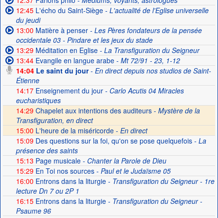
12:37
Parlons philo
- Médiums, voyants, astrologues
12:45
L'écho du Saint-Siège
- L'actualité de l'Eglise universelle
du jeudi
13:00
Matière à penser
- Les Pères fondateurs de la pensée
occidentale 03 - Pindare et les jeux du stade
13:29
Méditation en Eglise
- La Transfiguration du Seigneur
13:44
Evangile en langue arabe
- Mt 72/91 - 23, 1-12
14:04
Le saint du jour
- En direct depuis nos studios de Saint-
Étienne
14:17
Enseignement du jour
- Carlo Acutis 04 Miracles
eucharistiques
14:29
Chapelet aux intentions des auditeurs -
Mystère de la
Transfiguration, en direct
15:00
L'heure de la miséricorde -
En direct
15:09
Des questions sur la foi, qu'on se pose quelquefois
- La
présence des saints
15:13
Page musicale
- Chanter la Parole de Dieu
15:29
En Toi nos sources
- Paul et le Judaïsme 05
16:00
Entrons dans la liturgie
- Transfiguration du Seigneur - 1re
lecture Dn 7 ou 2P 1
16:15
Entrons dans la liturgie
- Transfiguration du Seigneur -
Psaume 96