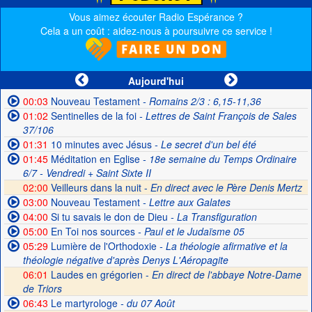
Vous aimez écouter Radio Espérance ?
Cela a un coût : aidez-nous à poursuivre ce service !
Aujourd'hui
00:03
Nouveau Testament
- Romains 2/3 : 6,15-11,36
01:02
Sentinelles de la foi
- Lettres de Saint François de Sales
37/106
01:31
10 minutes avec Jésus
- Le secret d'un bel été
01:45
Méditation en Eglise
- 18e semaine du Temps Ordinaire
6/7 - Vendredi + Saint Sixte II
02:00
Veilleurs dans la nuit -
En direct avec le Père Denis Mertz
03:00
Nouveau Testament
- Lettre aux Galates
04:00
Si tu savais le don de Dieu
- La Transfiguration
05:00
En Toi nos sources
- Paul et le Judaïsme 05
05:29
Lumière de l'Orthodoxie
- La théologie afirmative et la
théologie négative d'après Denys L'Aéropagite
06:01
Laudes en grégorien -
En direct de l'abbaye Notre-Dame
de Triors
06:43
Le martyrologe
- du 07 Août