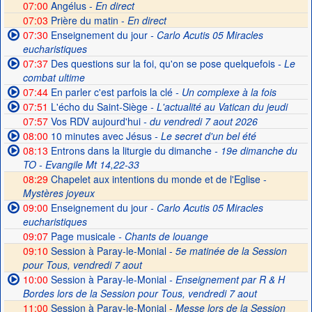
07:00
Angélus -
En direct
07:03
Prière du matin -
En direct
07:30
Enseignement du jour
- Carlo Acutis 05 Miracles
eucharistiques
07:37
Des questions sur la foi, qu'on se pose quelquefois
- Le
combat ultime
07:44
En parler c'est parfois la clé
- Un complexe à la fois
07:51
L'écho du Saint-Siège
- L'actualité au Vatican du jeudi
07:57
Vos RDV aujourd'hui
- du vendredi 7 aout 2026
08:00
10 minutes avec Jésus
- Le secret d'un bel été
08:13
Entrons dans la liturgie du dimanche
- 19e dimanche du
TO - Evangile Mt 14,22-33
08:29
Chapelet aux intentions du monde et de l'Eglise -
Mystères joyeux
09:00
Enseignement du jour
- Carlo Acutis 05 Miracles
eucharistiques
09:07
Page musicale
- Chants de louange
09:10
Session à Paray-le-Monial -
5e matinée de la Session
pour Tous, vendredi 7 aout
10:00
Session à Paray-le-Monial
- Enseignement par R & H
Bordes lors de la Session pour Tous, vendredi 7 aout
11:00
Session à Paray-le-Monial -
Messe lors de la Session