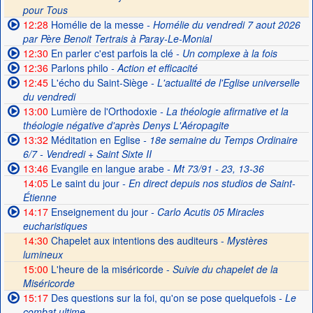
pour Tous
12:28
Homélie de la messe
- Homélie du vendredi 7 aout 2026
par Père Benoit Tertrais à Paray-Le-Monial
12:30
En parler c'est parfois la clé
- Un complexe à la fois
12:36
Parlons philo
- Action et efficacité
12:45
L'écho du Saint-Siège
- L'actualité de l'Eglise universelle
du vendredi
13:00
Lumière de l'Orthodoxie
- La théologie afirmative et la
théologie négative d'après Denys L'Aéropagite
13:32
Méditation en Eglise
- 18e semaine du Temps Ordinaire
6/7 - Vendredi + Saint Sixte II
13:46
Evangile en langue arabe
- Mt 73/91 - 23, 13-36
14:05
Le saint du jour
- En direct depuis nos studios de Saint-
Étienne
14:17
Enseignement du jour
- Carlo Acutis 05 Miracles
eucharistiques
14:30
Chapelet aux intentions des auditeurs -
Mystères
lumineux
15:00
L'heure de la miséricorde -
Suivie du chapelet de la
Miséricorde
15:17
Des questions sur la foi, qu'on se pose quelquefois
- Le
combat ultime