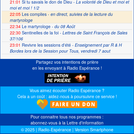
21:01
Si tu savais le don de Dieu
- La volonté de Dieu et moi et
moi et moi ! 1/2
22:05
Les complies -
en direct, suivies de la lecture du
martyrologe
22:34
Le martyrologe
- du 08 Août
22:30
Sentinelles de la foi
- Lettres de Saint François de Sales
37/106
23:01
Revivre les sessions d'été
- Enseignement par R & H
Bordes lors de la Session pour Tous, vendredi 7 aout
Partagez vos intentions de prière
en les envoyant à Radio Espérance !
Vous aimez écouter Radio Espérance ?
Cela a un coût : aidez-nous à poursuivre ce service !
Pour connaitre tous nos programmes :
abonnez-vous à la Lettre d'information
© 2025 | Radio-Espérance | Version Smartphone