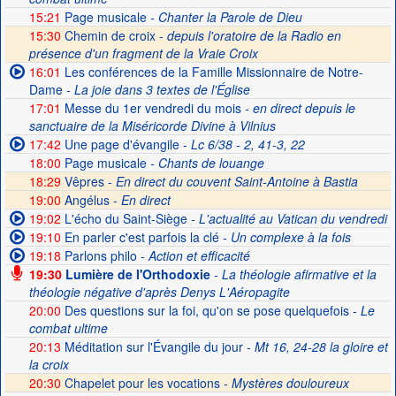
15:21
Page musicale
- Chanter la Parole de Dieu
15:30
Chemin de croix -
depuis l'oratoire de la Radio en
présence d'un fragment de la Vraie Croix
16:01
Les conférences de la Famille Missionnaire de Notre-
Dame
- La joie dans 3 textes de l'Église
17:01
Messe du 1er vendredi du mois
- en direct depuis le
sanctuaire de la Miséricorde Divine à Vilnius
17:42
Une page d'évangile
- Lc 6/38 - 2, 41-3, 22
18:00
Page musicale
- Chants de louange
18:29
Vêpres -
En direct du couvent Saint-Antoine à Bastia
19:00
Angélus -
En direct
19:02
L'écho du Saint-Siège
- L'actualité au Vatican du vendredi
19:10
En parler c'est parfois la clé
- Un complexe à la fois
19:18
Parlons philo
- Action et efficacité
19:30
Lumière de l'Orthodoxie
- La théologie afirmative et la
théologie négative d'après Denys L'Aéropagite
20:00
Des questions sur la foi, qu'on se pose quelquefois
- Le
combat ultime
20:13
Méditation sur l'Évangile du jour
- Mt 16, 24-28 la gloire et
la croix
20:30
Chapelet pour les vocations -
Mystères douloureux