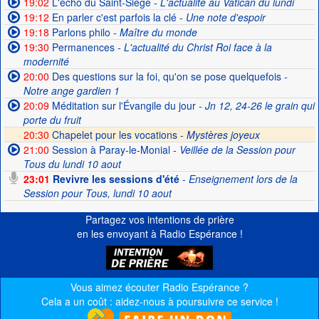
19:02
L'écho du Saint-Siège
- L'actualité au Vatican du lundi
19:12
En parler c'est parfois la clé
- Une note d'espoir
19:18
Parlons philo
- Maître du monde
19:30
Permanences
- L'actualité du Christ Roi face à la
modernité
20:00
Des questions sur la foi, qu'on se pose quelquefois
-
Notre ange gardien 1
20:09
Méditation sur l'Évangile du jour
- Jn 12, 24-26 le grain qui
porte du fruit
20:30
Chapelet pour les vocations -
Mystères joyeux
21:00
Session à Paray-le-Monial
- Veillée de la Session pour
Tous du lundi 10 aout
23:01
Revivre les sessions d'été
- Enseignement lors de la
Session pour Tous, lundi 10 aout
Partagez vos intentions de prière
en les envoyant à Radio Espérance !
Vous aimez écouter Radio Espérance ?
Cela a un coût : aidez-nous à poursuivre ce service !