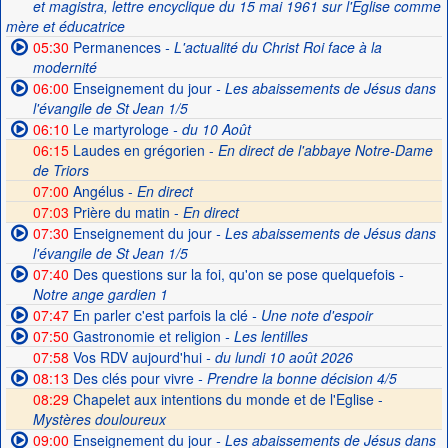
et magistra, lettre encyclique du 15 mai 1961 sur l'Église comme
mère et éducatrice
05:30
Permanences
- L'actualité du Christ Roi face à la
modernité
06:00
Enseignement du jour
- Les abaissements de Jésus dans
l'évangile de St Jean 1/5
06:10
Le martyrologe
- du 10 Août
06:15
Laudes en grégorien -
En direct de l'abbaye Notre-Dame
de Triors
07:00
Angélus -
En direct
07:03
Prière du matin -
En direct
07:30
Enseignement du jour
- Les abaissements de Jésus dans
l'évangile de St Jean 1/5
07:40
Des questions sur la foi, qu'on se pose quelquefois
-
Notre ange gardien 1
07:47
En parler c'est parfois la clé
- Une note d'espoir
07:50
Gastronomie et religion
- Les lentilles
07:58
Vos RDV aujourd'hui
- du lundi 10 août 2026
08:13
Des clés pour vivre
- Prendre la bonne décision 4/5
08:29
Chapelet aux intentions du monde et de l'Eglise -
Mystères douloureux
09:00
Enseignement du jour
- Les abaissements de Jésus dans