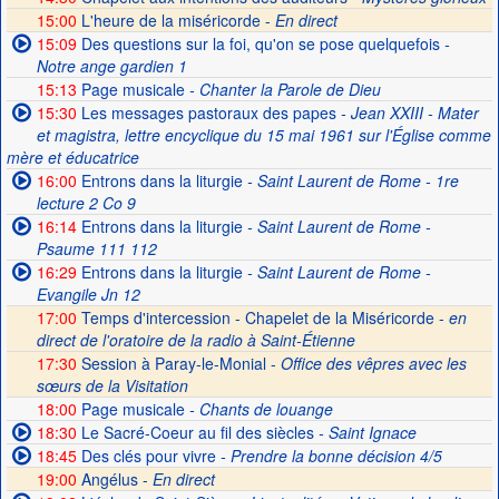
15:00
L'heure de la miséricorde -
En direct
15:09
Des questions sur la foi, qu'on se pose quelquefois
-
Notre ange gardien 1
15:13
Page musicale
- Chanter la Parole de Dieu
15:30
Les messages pastoraux des papes
- Jean XXIII - Mater
et magistra, lettre encyclique du 15 mai 1961 sur l'Église comme
mère et éducatrice
16:00
Entrons dans la liturgie
- Saint Laurent de Rome - 1re
lecture 2 Co 9
16:14
Entrons dans la liturgie
- Saint Laurent de Rome -
Psaume 111 112
16:29
Entrons dans la liturgie
- Saint Laurent de Rome -
Evangile Jn 12
17:00
Temps d'intercession - Chapelet de la Miséricorde -
en
direct de l'oratoire de la radio à Saint-Étienne
17:30
Session à Paray-le-Monial -
Office des vêpres avec les
sœurs de la Visitation
18:00
Page musicale
- Chants de louange
18:30
Le Sacré-Coeur au fil des siècles
- Saint Ignace
18:45
Des clés pour vivre
- Prendre la bonne décision 4/5
19:00
Angélus -
En direct