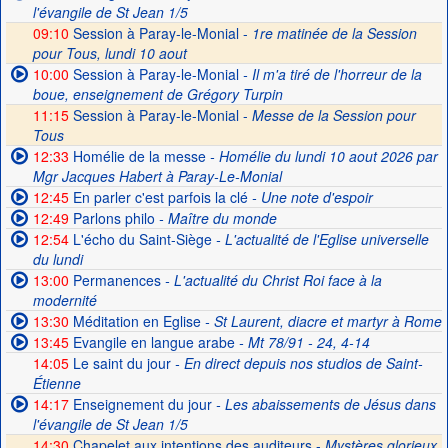
l'évangile de St Jean 1/5
09:10
Session à Paray-le-Monial -
1re matinée de la Session
pour Tous, lundi 10 aout
10:00
Session à Paray-le-Monial
- Il m'a tiré de l'horreur de la
boue, enseignement de Grégory Turpin
11:15
Session à Paray-le-Monial -
Messe de la Session pour
Tous
12:33
Homélie de la messe
- Homélie du lundi 10 aout 2026 par
Mgr Jacques Habert à Paray-Le-Monial
12:45
En parler c'est parfois la clé
- Une note d'espoir
12:49
Parlons philo
- Maître du monde
12:54
L'écho du Saint-Siège
- L'actualité de l'Eglise universelle
du lundi
13:00
Permanences
- L'actualité du Christ Roi face à la
modernité
13:30
Méditation en Eglise
- St Laurent, diacre et martyr à Rome
13:45
Evangile en langue arabe
- Mt 78/91 - 24, 4-14
14:05
Le saint du jour
- En direct depuis nos studios de Saint-
Étienne
14:17
Enseignement du jour
- Les abaissements de Jésus dans
l'évangile de St Jean 1/5
14:30
Chapelet aux intentions des auditeurs -
Mystères glorieux