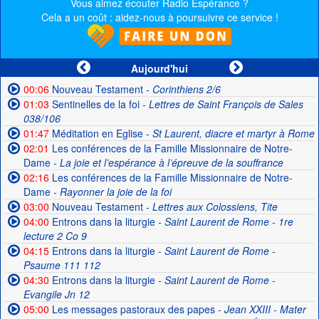
Vous aimez écouter Radio Espérance ?
Cela a un coût : aidez-nous à poursuivre ce service !
Aujourd'hui
00:06
Nouveau Testament
- Corinthiens 2/6
01:03
Sentinelles de la foi
- Lettres de Saint François de Sales
038/106
01:47
Méditation en Eglise
- St Laurent, diacre et martyr à Rome
02:01
Les conférences de la Famille Missionnaire de Notre-
Dame
- La joie et l’espérance à l’épreuve de la souffrance
02:16
Les conférences de la Famille Missionnaire de Notre-
Dame
- Rayonner la joie de la foi
03:00
Nouveau Testament
- Lettres aux Colossiens, Tite
04:00
Entrons dans la liturgie
- Saint Laurent de Rome - 1re
lecture 2 Co 9
04:15
Entrons dans la liturgie
- Saint Laurent de Rome -
Psaume 111 112
04:30
Entrons dans la liturgie
- Saint Laurent de Rome -
Evangile Jn 12
05:00
Les messages pastoraux des papes
- Jean XXIII - Mater